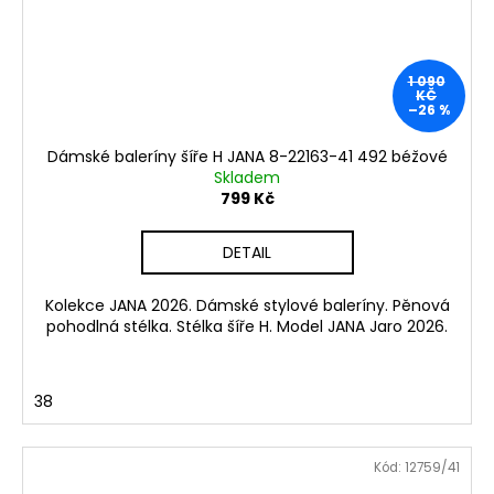
1 090
KČ
–26 %
Dámské baleríny šíře H JANA 8-22163-41 492 béžové
Skladem
799 Kč
DETAIL
Kolekce JANA 2026. Dámské stylové baleríny. Pěnová
pohodlná stélka. Stélka šíře H. Model JANA Jaro 2026.
38
Kód:
12759/41