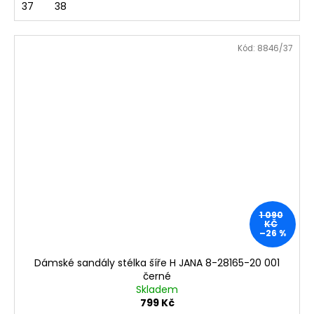
37
38
Kód:
8846/37
1 090
KČ
–26 %
Dámské sandály stélka šíře H JANA 8-28165-20 001
černé
Skladem
799 Kč