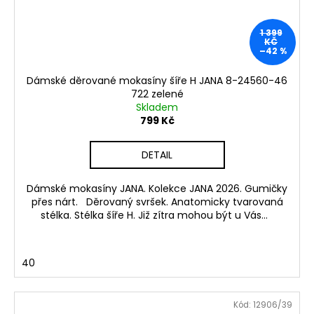
1 399
KČ
–42 %
Dámské děrované mokasíny šíře H JANA 8-24560-46
722 zelené
Skladem
799 Kč
DETAIL
Dámské mokasíny JANA. Kolekce JANA 2026. Gumičky
přes nárt. Děrovaný svršek. Anatomicky tvarovaná
stélka. Stélka šíře H. Již zítra mohou být u Vás...
40
Kód:
12906/39