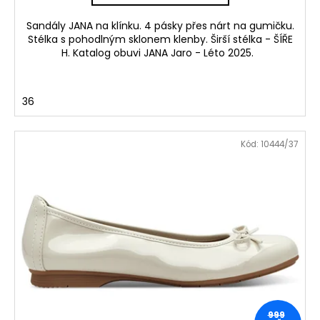
č
u
Sandály JANA na klínku. 4 pásky přes nárt na gumičku.
j
Stélka s pohodlným sklonem klenby. Širší stélka - ŠÍŘE
e
H. Katalog obuvi JANA Jaro - Léto 2025.
m
e
36
DÁMSKÉ
LAKOVANÉ
SANDÁLY
Kód:
10444/37
NA
PODPATKU
TAMARIS
1-
28249-
20
018
ČERNÉ
770
Kč
Původně:
1
399
999