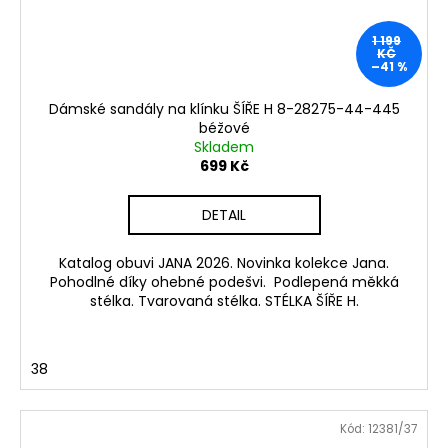
1 199
KČ
–41 %
Dámské sandály na klínku ŠÍŘE H 8-28275-44-445
béžové
Skladem
699 Kč
DETAIL
Katalog obuvi JANA 2026. Novinka kolekce Jana.
Pohodlné díky ohebné podešvi. Podlepená měkká
stélka. Tvarovaná stélka. STÉLKA ŠÍŘE H.
38
Kód:
12381/37