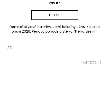
799 Kč
DETAIL
Dámské stylové baleríny. Jarní baleríny JANA. Kolekce
obuvi 2026. Pěnová pohodlná stélka. Stélka šíře H.
38
Kód:
12765/40