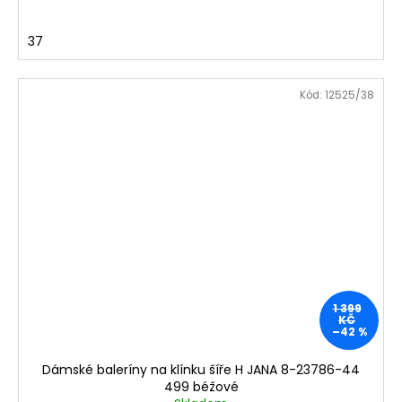
37
Kód:
12525/38
1 399
KČ
–42 %
Dámské baleríny na klínku šíře H JANA 8-23786-44
499 béžové