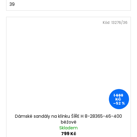
39
Kód:
13276/36
1 699
KČ
–52 %
Dámské sandály na klínku ŠÍŘE H 8-28365-46-400
béžové
Skladem
799 Kč