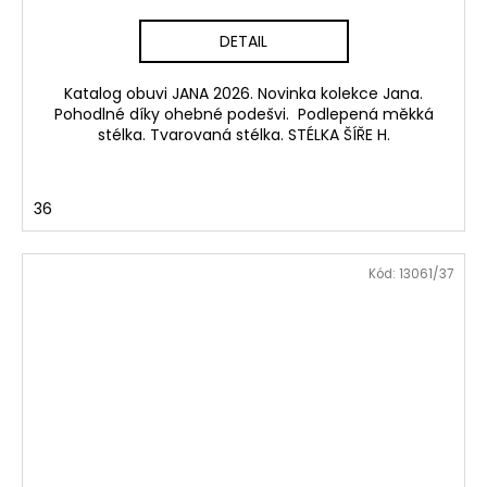
DETAIL
Katalog obuvi JANA 2026. Novinka kolekce Jana.
Pohodlné díky ohebné podešvi. Podlepená měkká
stélka. Tvarovaná stélka. STÉLKA ŠÍŘE H.
36
Kód:
13061/37