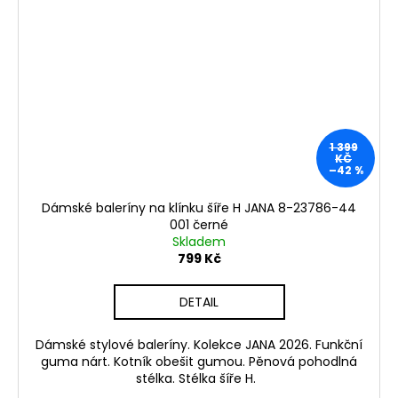
1 399
KČ
–42 %
Dámské baleríny na klínku šíře H JANA 8-23786-44
001 černé
Skladem
799 Kč
DETAIL
Dámské stylové baleríny. Kolekce JANA 2026. Funkční
guma nárt. Kotník obešit gumou. Pěnová pohodlná
stélka. Stélka šíře H.