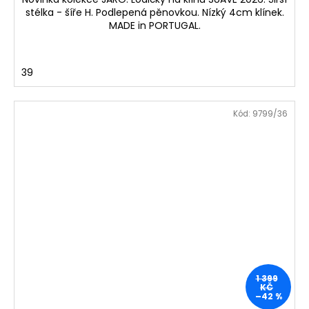
stélka - šíře H. Podlepená pěnovkou. Nízký 4cm klínek.
MADE in PORTUGAL.
39
Kód:
9799/36
1 399
KČ
–42 %