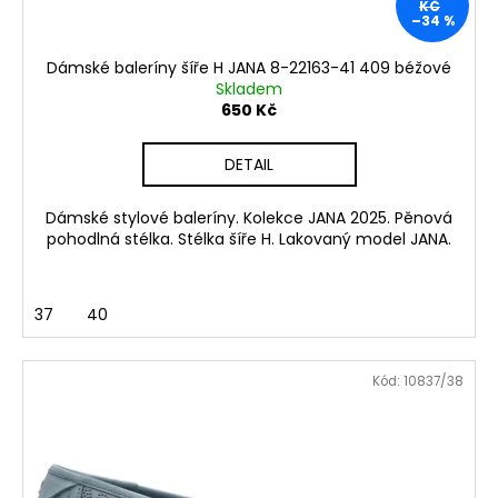
Kč
KČ
–34 %
Dámské baleríny šíře H JANA 8-22163-41 409 béžové
Skladem
650 Kč
DETAIL
Dámské stylové baleríny. Kolekce JANA 2025. Pěnová
pohodlná stélka. Stélka šíře H. Lakovaný model JANA.
37
40
Kód:
10837/38