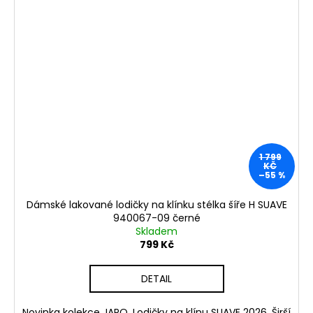
1 799
KČ
–55 %
Dámské lakované lodičky na klínku stélka šíře H SUAVE
940067-09 černé
Skladem
799 Kč
DETAIL
Novinka kolekce JARO. Lodičky na klínu SUAVE 2026. Širší