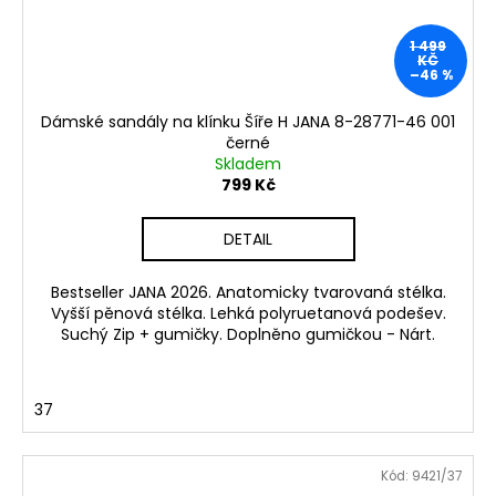
1 499
KČ
–46 %
Dámské sandály na klínku Šíře H JANA 8-28771-46 001
černé
Skladem
799 Kč
DETAIL
Bestseller JANA 2026. Anatomicky tvarovaná stélka.
Vyšší pěnová stélka. Lehká polyruetanová podešev.
Suchý Zip + gumičky. Doplněno gumičkou - Nárt.
37
Kód:
9421/37