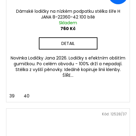
Dámské lodičky na nízkém podpatku stélka šíře H
JANA 8-22360-42 100 bílé
Skladem
760 Kč
DETAIL
Novinka Lodičky Jana 2026. Lodičky s efektním obšitím
gumičkou. Po celém obvodu - 100% drží a nepadají.
Stélka z vyšší pěnovky. Ideálně kopiruje linii klenby.
ŠÍŘE...
39
40
Kód:
12528/37