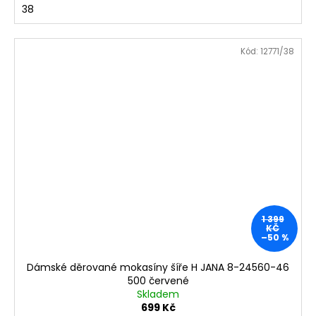
38
Kód:
12771/38
1 399
KČ
–50 %
Dámské děrované mokasíny šíře H JANA 8-24560-46
500 červené
Skladem
699 Kč