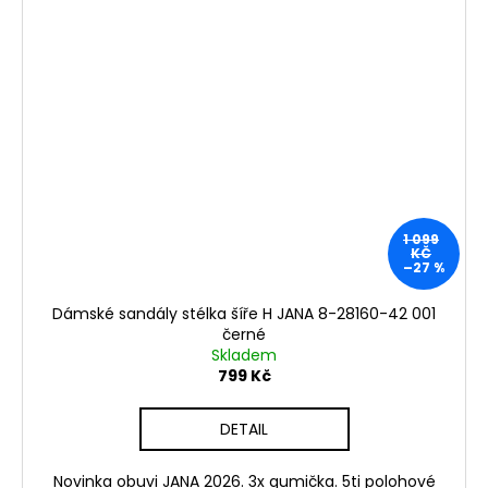
1 099
KČ
–27 %
Dámské sandály stélka šíře H JANA 8-28160-42 001
černé
Skladem
799 Kč
DETAIL
Novinka obuvi JANA 2026. 3x gumička. 5ti polohové