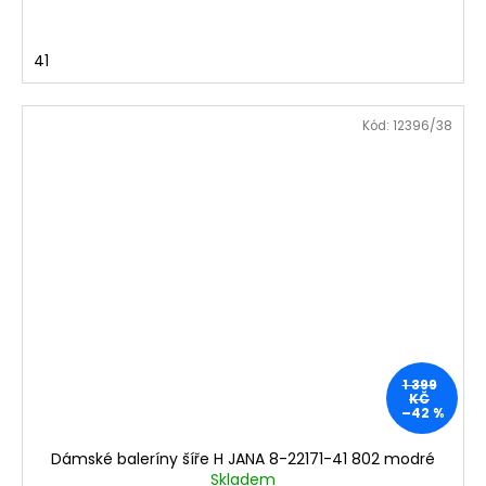
41
Kód:
12396/38
1 399
KČ
–42 %
Dámské baleríny šíře H JANA 8-22171-41 802 modré
Skladem