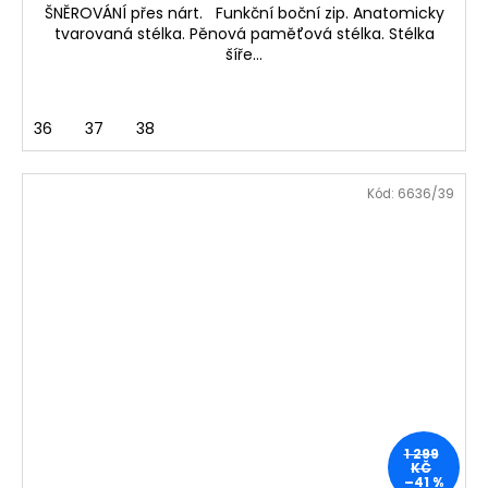
ŠNĚROVÁNÍ přes nárt. Funkční boční zip. Anatomicky
tvarovaná stélka. Pěnová paměťová stélka. Stélka
šíře...
36
37
38
Kód:
6636/39
1 299
KČ
–41 %