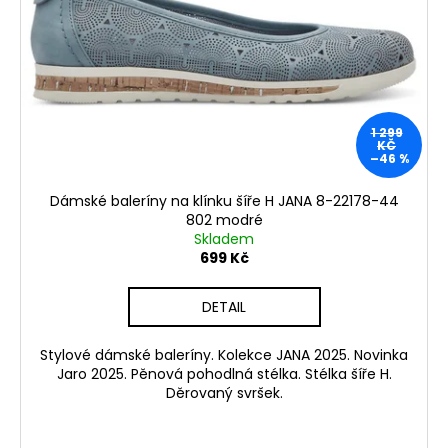
1 299
KČ
–46 %
Dámské baleríny na klínku šíře H JANA 8-22178-44
802 modré
Skladem
699 Kč
DETAIL
Stylové dámské baleríny. Kolekce JANA 2025. Novinka
Jaro 2025. Pěnová pohodlná stélka. Stélka šíře H.
Děrovaný svršek.