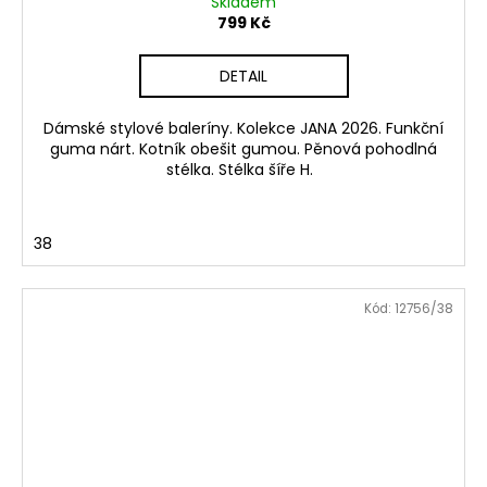
Skladem
799 Kč
DETAIL
Dámské stylové baleríny. Kolekce JANA 2026. Funkční
guma nárt. Kotník obešit gumou. Pěnová pohodlná
stélka. Stélka šíře H.
38
Kód:
12756/38