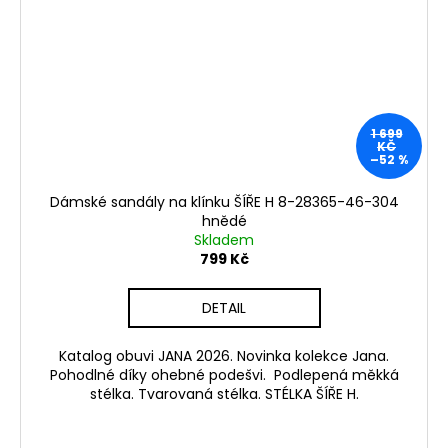
1 699
KČ
–52 %
Dámské sandály na klínku ŠÍŘE H 8-28365-46-304
hnědé
Skladem
799 Kč
DETAIL
Katalog obuvi JANA 2026. Novinka kolekce Jana.
Pohodlné díky ohebné podešvi. Podlepená měkká
stélka. Tvarovaná stélka. STÉLKA ŠÍŘE H.