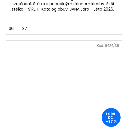
zapínání. Stélka s pohodlným sklonem klenby. Širší
stélka - ŠÍŘE H. Katalog obuvi JANA Jaro - Léto 2026.
36
37
Kód:
9424/38
1 099
KČ
–27 %