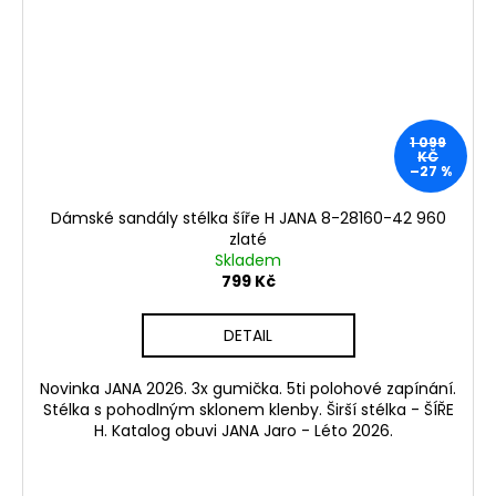
1 099
KČ
–27 %
Dámské sandály stélka šíře H JANA 8-28160-42 960
zlaté
Skladem
799 Kč
DETAIL
Novinka JANA 2026. 3x gumička. 5ti polohové zapínání.
Stélka s pohodlným sklonem klenby. Širší stélka - ŠÍŘE
H. Katalog obuvi JANA Jaro - Léto 2026.