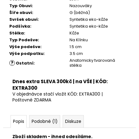
Kč
Typ Obuvi
:
Nazouváky
Šíře obuvi
:
G (běžná)
Svršek obuvi
:
Syntetika eko-kůže
Podšívka
:
Syntetika eko-kůže
Stélka
:
Kůže
Typ Podešve
:
Na Klínku
Výše podešve
:
1.5 cm
Výše podpatku
:
3.5 cm
Anatomicky tvarovaná
?
Ostatní
:
stélka
Dnes extra SLEVA 300kč | na VŠE | KÓD:
EXTRA300
V objednávce stačí vložit KÓD: EXTRA300 |
Poštovné ZDARMA
Popis
Podobné (1)
Diskuze
Zboží skladem - ihned odesíláme.