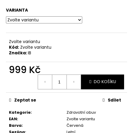
č
u
VARIANTA
j
e
m
e
Zvolte variantu
Kód:
Zvolte variantu
DÁMSKÉ
Značka:
IB
LAKOVANÉ
SANDÁLY
NA
999 Kč
PODPATKU
TAMARIS
Měrná
1-
DO KOŠÍKU
cena:
28249-
20
018
Zeptat se
Sdílet
ČERNÉ
770
Kategorie
:
Zdravotní obuv
Kč
EAN
:
Zvolte variantu
Původně:
1
Barva
:
Červená
399
Sezóna
:
Letní