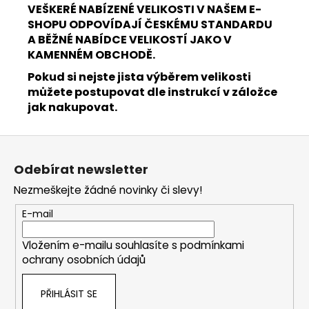
VEŠKERÉ NABÍZENÉ VELIKOSTI V NAŠEM E-
SHOPU ODPOVÍDAJÍ ČESKÉMU STANDARDU
A BĚŽNÉ NABÍDCE VELIKOSTÍ JAKO V
KAMENNÉM OBCHODĚ.
Pokud si nejste jista výběrem velikosti
můžete postupovat dle instrukcí v záložce
jak nakupovat.
Z
á
Odebírat newsletter
p
Nezmeškejte žádné novinky či slevy!
a
t
E-mail
í
Vložením e-mailu souhlasíte s
podmínkami
ochrany osobních údajů
PŘIHLÁSIT SE