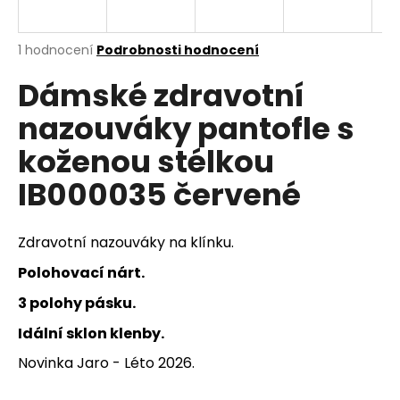
a
j
Průměrné
1 hodnocení
Podrobnosti hodnocení
í
hodnocení
Dámské zdravotní
produktu
t
je
?
nazouváky pantofle s
5,0
z
koženou stélkou
5
hvězdiček.
IB000035 červené
HLEDAT
Zdravotní nazouváky na klínku.
Polohovací nárt.
D
o
3 polohy pásku.
p
Idální sklon klenby.
o
r
Novinka Jaro - Léto 2026.
u