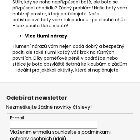
Střih, kdy se noha nepřizpůsobí botě, ale bota se
přizpůsobí chodidlu? Žádný problém! Naše boty vám
nabízejí prostor, který potřebujete. Naše
antistresové boty vám tak padnou i po dlouhé chůzi
– bez pocitu tlaku v botě!
Více tlumí nárazy
Tlumení nárazů vám nejen dodá dobrý a bezpečný
pocit, ale také tlumí každý váš krok na různých
površích. Díky paměťové pěně v podrážce nebo
stélce je bota obzvláště šetrná ke kloubům a zádům
– ideální pro jakékoli aktivity, které si naplánujete.
Z
á
Odebírat newsletter
p
Nezmeškejte žádné novinky či slevy!
a
t
E-mail
í
Vložením e-mailu souhlasíte s
podmínkami
ochrany osobních údajů