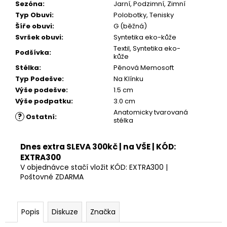
Kč
Sezóna
:
Jarní, Podzimní, Zimní
Typ Obuvi
:
Polobotky, Tenisky
Šíře obuvi
:
G (běžná)
Svršek obuvi
:
Syntetika eko-kůže
Textil, Syntetika eko-
Podšívka
:
kůže
Stélka
:
Pěnová Memosoft
Typ Podešve
:
Na Klínku
Výše podešve
:
1.5 cm
Výše podpatku
:
3.0 cm
Anatomicky tvarovaná
?
Ostatní
:
stélka
Dnes extra SLEVA 300kč | na VŠE | KÓD:
EXTRA300
V objednávce stačí vložit KÓD: EXTRA300 |
Poštovné ZDARMA
Popis
Diskuze
Značka