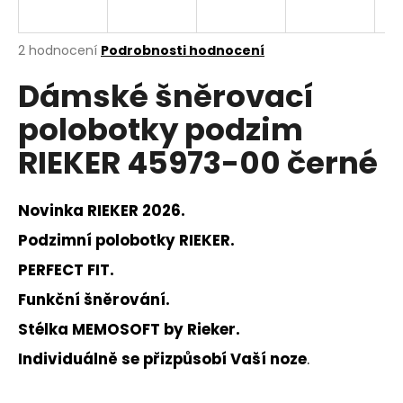
a
j
Průměrné
2 hodnocení
Podrobnosti hodnocení
í
hodnocení
Dámské šněrovací
produktu
t
je
?
polobotky podzim
5,0
z
RIEKER 45973-00 černé
5
hvězdiček.
Novinka RIEKER 2026.
HLEDAT
Podzimní polobotky RIEKER.
PERFECT FIT.
D
Funkční šněrování.
o
p
Stélka MEMOSOFT by Rieker.
o
Individuálně se přizpůsobí Vaší noze
.
r
u