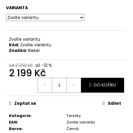
č
u
VARIANTA
j
e
m
e
Zvolte variantu
Kód:
Zvolte variantu
Značka:
Rieker
DÁMSKÉ
SANDÁLY
NA
od 2 299 Kč
až –12 %
KLÍNKU
2 199 Kč
MARCO
TOZZI
Měrná
2-
DO KOŠÍKU
cena:
28500-
46
876
MODRÉ
Zeptat se
Sdílet
760
Kč
Kategorie
:
Tenisky
Původně:
EAN
:
Zvolte variantu
1
Barva
:
Černá
499