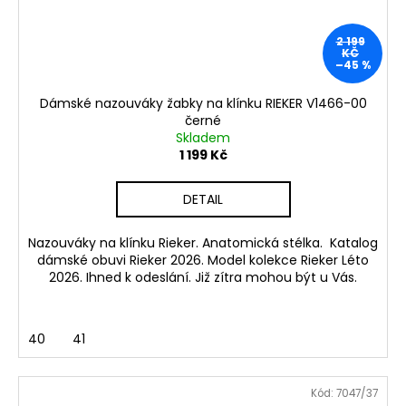
2 199
KČ
–45 %
Dámské nazouváky žabky na klínku RIEKER V1466-00
černé
Skladem
1 199 Kč
DETAIL
Nazouváky na klínku Rieker. Anatomická stélka. Katalog
dámské obuvi Rieker 2026. Model kolekce Rieker Léto
2026. Ihned k odeslání. Již zítra mohou být u Vás.
40
41
Kód:
7047/37