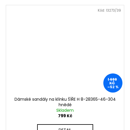
Kód:
13273/39
1 699
KČ
–52 %
Dámské sandály na klínku ŠÍŘE H 8-28365-46-304
hnědé
Skladem
799 Kč
DETAIL