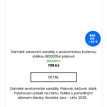
Kč
999
KČ
–20 %
Dámské zdravotní sandály s anatomickou koženou
stélkou IB000054 písková
Skladem
799 Kč
DETAIL
Dámské anatomické sandály. Pískové, béžové, zlaté.
Polohovací pásek na nártu. Stélka s pohodlným
sklonem klenby. Novinka Jaro - Léto 2026.