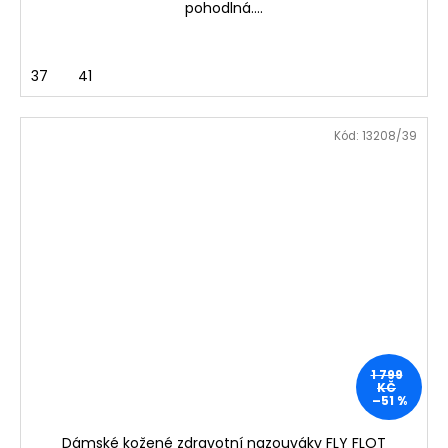
pohodlná....
37
41
Kód:
13208/39
1 799
KČ
–51 %
Dámské kožené zdravotní nazouváky FLY FLOT