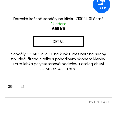
1 799
KČ
–61 %
Dámské kožené sandály na klínku 710031-01 černé
Skladem
699 Kč
DETAIL
Sandály COMFORTABEL na klínku. Přes nárt na Suchý
zip. Ideál fitting. Stélka s pohodlným sklonem klenby.
Extra lehká polyruetanová podešev. Katalog obuvi
COMFORTABEL Léto...
39
41
Kód:
13175/37