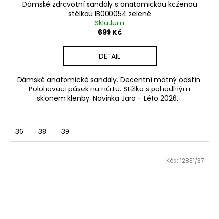
Dámské zdravotní sandály s anatomickou koženou
stélkou IB000054 zelené
Skladem
699 Kč
DETAIL
Dámské anatomické sandály. Decentní matný odstín.
Polohovací pásek na nártu. Stélka s pohodlným
sklonem klenby. Novinka Jaro - Léto 2026.
36
38
39
Kód:
12831/37