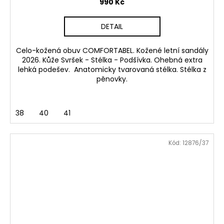
990 Kč
DETAIL
Celo-kožená obuv COMFORTABEL. Kožené letní sandály
2026. Kůže Svršek - Stélka - Podšívka. Ohebná extra
lehká podešev. Anatomicky tvarovaná stélka. Stélka z
pěnovky.
38
40
41
Kód:
12876/37