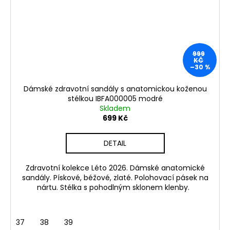
999
KČ
–30 %
Dámské zdravotní sandály s anatomickou koženou
stélkou IBFA000005 modré
Skladem
699 Kč
DETAIL
Zdravotní kolekce Léto 2026. Dámské anatomické
sandály. Pískové, béžové, zlaté. Polohovací pásek na
nártu. Stélka s pohodlným sklonem klenby.
37
38
39