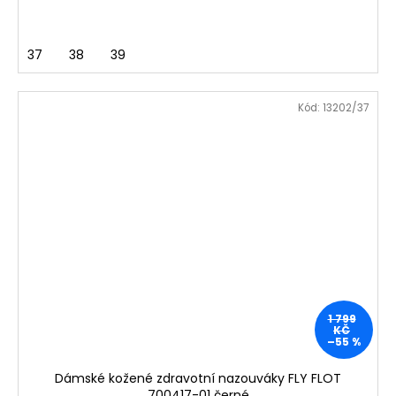
37
38
39
Kód:
13202/37
1 799
KČ
–55 %
Dámské kožené zdravotní nazouváky FLY FLOT
700417-01 černé