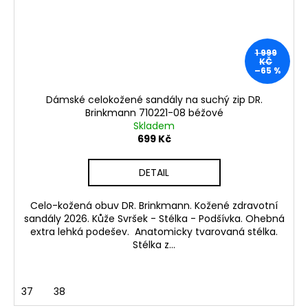
1 999
KČ
–65 %
Dámské celokožené sandály na suchý zip DR.
Brinkmann 710221-08 béžové
Skladem
699 Kč
DETAIL
Celo-kožená obuv DR. Brinkmann. Kožené zdravotní
sandály 2026. Kůže Svršek - Stélka - Podšívka. Ohebná
extra lehká podešev. Anatomicky tvarovaná stélka.
Stélka z...
37
38