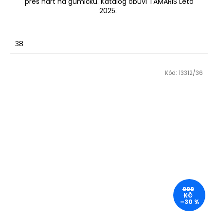
přes nárt na gumičku. Katalog obuvi TAMARIS Léto
2025.
38
Kód:
13312/36
999
KČ
–30 %