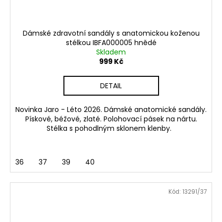
Dámské zdravotní sandály s anatomickou koženou
stélkou IBFA000005 hnědé
Skladem
999 Kč
DETAIL
Novinka Jaro - Léto 2026. Dámské anatomické sandály.
Pískové, béžové, zlaté. Polohovací pásek na nártu.
Stélka s pohodlným sklonem klenby.
36
37
39
40
Kód:
13291/37