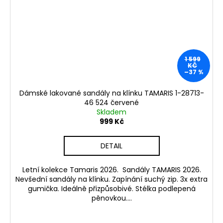
1 599
KČ
–37 %
Dámské lakované sandály na klínku TAMARIS 1-28713-
46 524 červené
Skladem
999 Kč
DETAIL
Letní kolekce Tamaris 2026. Sandály TAMARIS 2026.
Nevšední sandály na klínku. Zapínání suchý zip. 3x extra
gumička. Ideálně přizpůsobivé. Stélka podlepená
pěnovkou....