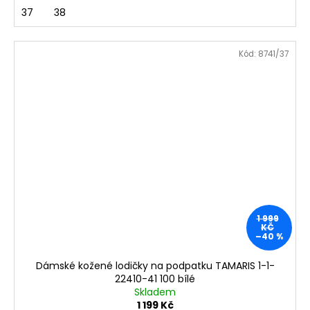
37
38
Kód:
8741/37
1 999
KČ
–40 %
Dámské kožené lodičky na podpatku TAMARIS 1-1-
22410-41 100 bílé
Skladem
1 199 Kč