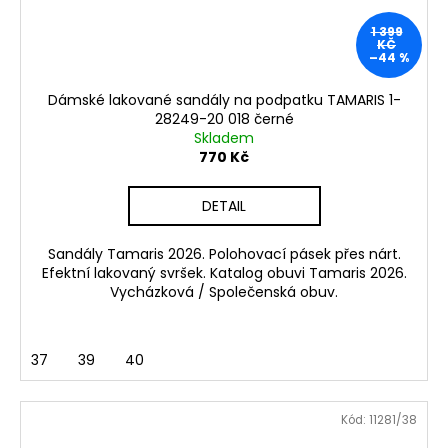
1 399
KČ
–44 %
Dámské lakované sandály na podpatku TAMARIS 1-
28249-20 018 černé
Skladem
770 Kč
DETAIL
Sandály Tamaris 2026. Polohovací pásek přes nárt.
Efektní lakovaný svršek. Katalog obuvi Tamaris 2026.
Vycházková / Společenská obuv.
37
39
40
Kód:
11281/38