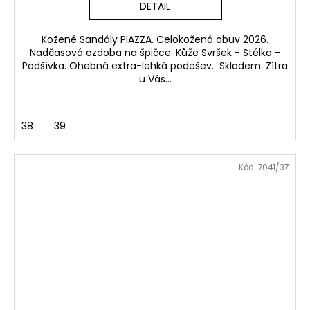
DETAIL
Kožené Sandály PIAZZA. Celokožená obuv 2026.
Nadčasová ozdoba na špičce. Kůže Svršek - Stélka -
Podšívka. Ohebná extra-lehká podešev. Skladem. Zítra
u Vás...
38
39
Kód:
7041/37