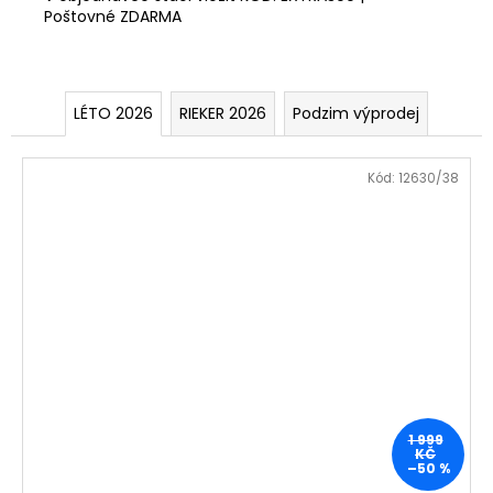
e
Poštovné ZDARMA
a
m
j
í
o
t
LÉTO 2026
RIEKER 2026
Podzim výprodej
b
?
c
Kód:
12630/38
h
o
HLEDAT
d
ě
D
o
p
o
1 999
r
KČ
u
–50 %