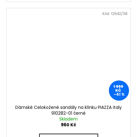
Kód:
12642/38
1 999
KČ
–51 %
Dámské Celokožené sandály na klínku PIAZZA italy
910282-01 černé
Skladem
960 Kč