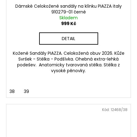
č
Dámské Celokožené sandály na klínku PIAZZA italy
u
910279-01 černé
j
Skladem
e
999 Kč
m
e
DETAIL
DÁMSKÉ
Kožené Sandály PIAZZA. Celokožená obuv 2026. Kůže
SANDÁLY
Svršek - Stélka - Podšívka. Ohebná extra-lehká
NA
podešev. Anatomicky tvarovaná stélka. Stélka z
PODPATKU
vysoké pěnovky.
MARCO
TOZZI
2-
28107-
38
39
42
876
MODRÉ
Kód:
12468/38
799
Kč
Původně:
1
299