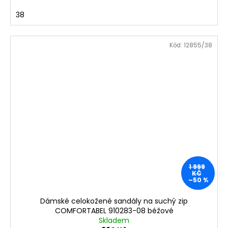
38
Kód:
12855/38
1 999
KČ
–50 %
Dámské celokožené sandály na suchý zip
COMFORTABEL 910283-08 béžové
Skladem