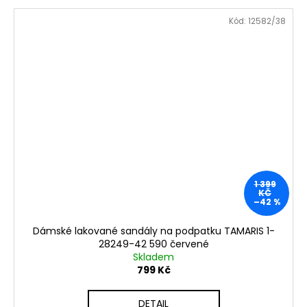
Kód:
12582/38
1 399
KČ
–42 %
Dámské lakované sandály na podpatku TAMARIS 1-
28249-42 590 červené
Skladem
799 Kč
DETAIL