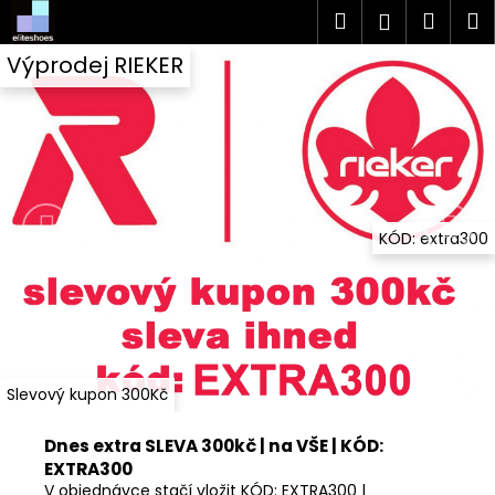
K
Přejít
Hledat
Náku
M
Přihlášen
na
o
V
obsah
Předchozí
Nás
Zpět
Zpět
košík
Výprodej RIEKER
š
í
í
C
k
t
o
e
p
o
j
t
KÓD: extra300
t
ř
e
e
b
v
u
j
n
Slevový kupon 300Kč
e
a
t
Dnes extra SLEVA 300kč | na VŠE | KÓD:
š
e
EXTRA300
n
V objednávce stačí vložit KÓD: EXTRA300 |