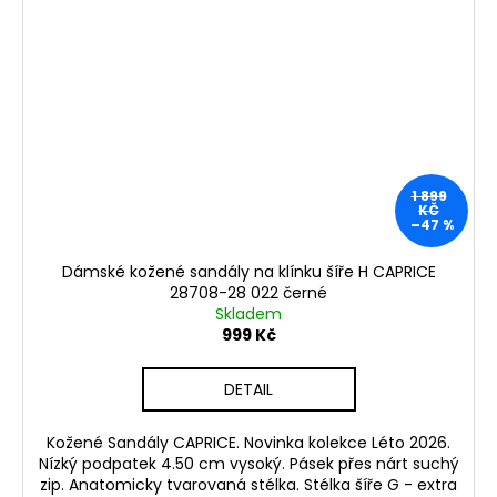
1 899
KČ
–47 %
Dámské kožené sandály na klínku šíře H CAPRICE
28708-28 022 černé
Skladem
999 Kč
DETAIL
Kožené Sandály CAPRICE. Novinka kolekce Léto 2026.
Nízký podpatek 4.50 cm vysoký. Pásek přes nárt suchý
zip. Anatomicky tvarovaná stélka. Stélka šíře G - extra