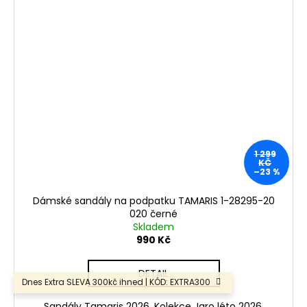
1 299
KČ
–23 %
Dámské sandály na podpatku TAMARIS 1-28295-20
020 černé
Skladem
990 Kč
DETAIL
Dnes Extra SLEVA 300kč ihned | KÓD: EXTRA300
Sandály Tamaris 2026. Kolekce Jaro léto 2026.