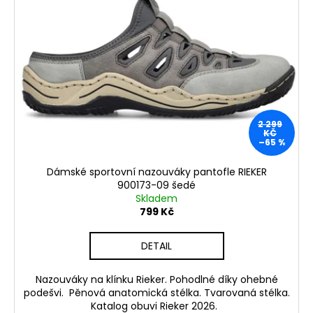
d
č
i
u
u
s
j
k
p
e
t
r
m
ů
o
e
d
u
DÁMSKÉ
2 299
k
SANDÁLY
KČ
NA
–65 %
t
PODPATKU
ů
TAMARIS
Dámské sportovní nazouváky pantofle RIEKER
1-
900173-09 šedé
28295-
Skladem
20
799 Kč
140
BÍLÉ
990
DETAIL
Kč
Původně:
Nazouváky na klínku Rieker. Pohodlné díky ohebné
1
299
podešvi. Pěnová anatomická stélka. Tvarovaná stélka.
Kč
Katalog obuvi Rieker 2026.