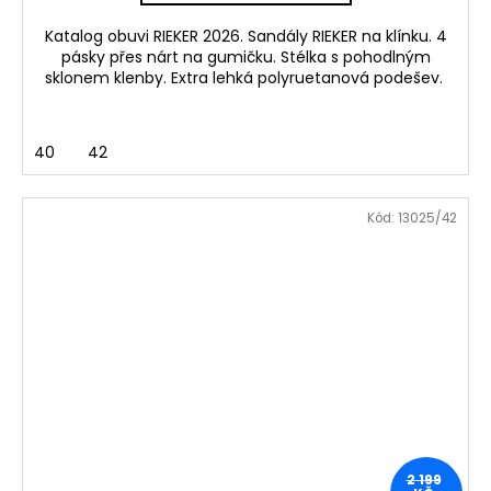
Katalog obuvi RIEKER 2026. Sandály RIEKER na klínku. 4
pásky přes nárt na gumičku. Stélka s pohodlným
sklonem klenby. Extra lehká polyruetanová podešev.
40
42
Kód:
13025/42
2 199