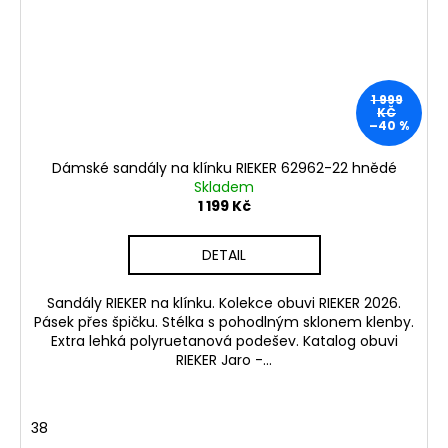
1 999
KČ
–40 %
Dámské sandály na klínku RIEKER 62962-22 hnědé
Skladem
1 199 Kč
DETAIL
Sandály RIEKER na klínku. Kolekce obuvi RIEKER 2026.
Pásek přes špičku. Stélka s pohodlným sklonem klenby.
Extra lehká polyruetanová podešev. Katalog obuvi
RIEKER Jaro -...
38