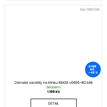
Kód:
12807/40
2 199
KČ
–45 %
Dámské sandály na klínku RIEKER v0656-80 bílé
Skladem
1 199 Kč
DETAIL