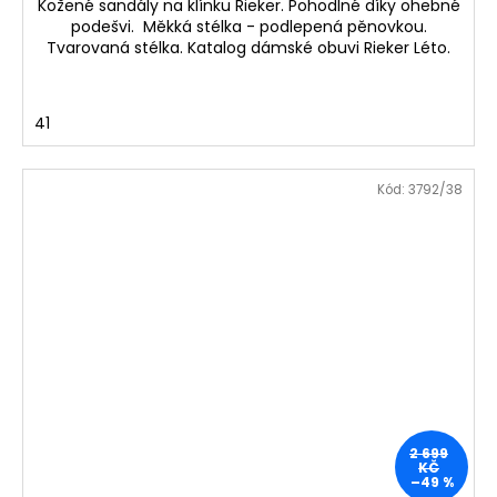
Kožené sandály na klínku Rieker. Pohodlné díky ohebné
podešvi. Měkká stélka - podlepená pěnovkou.
Tvarovaná stélka. Katalog dámské obuvi Rieker Léto.
41
Kód:
3792/38
2 699
KČ
–49 %