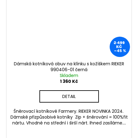
2 499
KČ
–45 %
Dámská kotníková obuv na klínku s kožíškem RIEKER
990406-01 černá
Skladem
1 360 Kč
DETAIL
Šněrovací kotníkové Farmery. RIEKER NOVINKA 2024.
Dámské přizpůsobivé kotníky Zip + šněrování = 100%fit
nártu. Vhodné na střední i širší nárt. Ihned zasíláme....