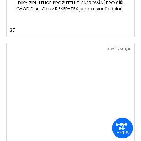
DÍKY ZIPU LEHCE PROZUTELNÉ. ŠNĚROVÁNÍ PRO ŠÍŘI
CHODIDLA. Obuv RIEKER-TEX je max. voděodolná.
37
Kód:
12501/41
2 299
KČ
–43 %