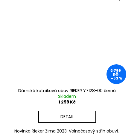
2 799
KČ
–53 %
Dámská kotníková obuv RIEKER Y7128-00 černá
Skladem
1 299 Kč
DETAIL
Novinka Rieker Zima 2023. Volnočasový střih obuvi.