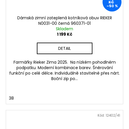
KČ
–50 %
Dámská zimní zateplená kotníková obuv RIEKER
N0031-00 černá 960371-01
Skladem
1 199 Kč
DETAIL
Farmářky Rieker Zima 2025. Na nízkém pohodlném
podpatku. Moderní kombinace barev. Šněrování
funkční po celé délce. Individuálně stavitelné přes nárt.
Boční zip po...
38
Kód:
12402/41