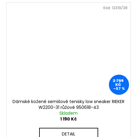
Kód:
12319/38
2 799
KČ
–57 %
Dámské kožené semišové tenisky low sneaker RIEKER
W2200-31 růžové 950618-43
Skladem
1 190 Kč
DETAIL