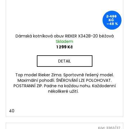
2 499
KČ
–48 %
Dámská kotníková obuv RIEKER X3428-20 béžová
Skladem
1 299 Kč
DETAIL
Top model Rieker Zima. Sportovně řešený model.
Maximální pohodlí. ŠNĚROVÁNÍ LZE POLOHOVAT.
POSTRANNÍ ZIP. Padne na každou nohu. Každodenní
několikeré užití.
40
Kód:
3363/37