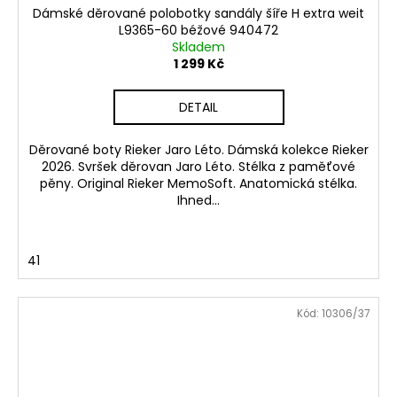
Dámské děrované polobotky sandály šíře H extra weit
L9365-60 béžové 940472
Skladem
1 299 Kč
DETAIL
Děrované boty Rieker Jaro Léto. Dámská kolekce Rieker
2026. Svršek děrovan Jaro Léto. Stélka z paměťové
pěny. Original Rieker MemoSoft. Anatomická stélka.
Ihned...
41
Kód:
10306/37