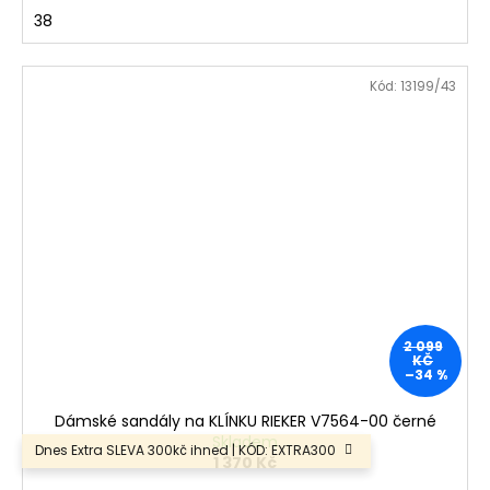
38
Kód:
13199/43
2 099
KČ
–34 %
Dámské sandály na KLÍNKU RIEKER V7564-00 černé
Skladem
Dnes Extra SLEVA 300kč ihned | KÓD: EXTRA300
1 370 Kč