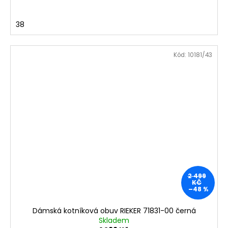
38
Kód:
10181/43
2 499
KČ
–48 %
Dámská kotníková obuv RIEKER 71831-00 černá
Skladem