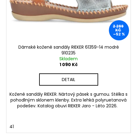
2 299
KČ
–52 %
Dámské kožené sandály RIEKER 61359-14 modré
910235
Skladem
1 090 Kč
DETAIL
Kožené sandály RIEKER. Nártový pásek s gumou. Stélka s
pohodlným sklonem klenby. Extra lehká polyruetanová
podešev. Katalog obuvi RIEKER Jaro - Léto 2026.
41