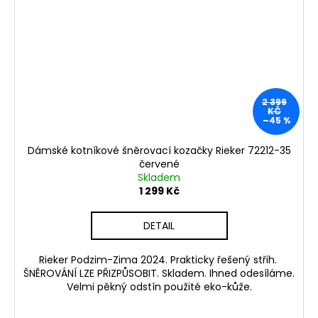
2 399
KČ
–45 %
Dámské kotníkové šněrovací kozačky Rieker 72212-35
červené
Skladem
1 299 Kč
DETAIL
Rieker Podzim-Zima 2024. Prakticky řešený střih.
ŠNĚROVÁNÍ LZE PŘIZPŮSOBIT. Skladem. Ihned odesíláme.
Velmi pěkný odstín použité eko-kůže.