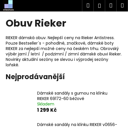
K
Přejít
Hledat
Náku
M
Přihlášen
na
o
obsah
Zpět
Zpět
košík
š
Obuv Rieker
í
C
k
o
RIEKER dámská obuv. Nejlepší ceny na Rieker Antistress.
Pouze Bestseller´s - pohodlné, značkové, dámské boty
p
RIEKER za nejlepší možné ceny na českém trhu. Obrovský
o
výběr jarní / letní / podzimní / zimní dámské obuvi Rieker.
t
Novinky aktuální sezóny se slevou i výprodej sezóny
loňské.
ř
e
Nejprodávanější
b
u
Dámské sandály s gumou na klínku
j
RIEKER 69172-60 béžové
e
Skladem
1 299 Kč
t
e
Dámské sandály na klínku RIEKER v0656-
n