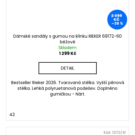
2 099
KČ
–38 %
Dámské sandály s gumou na klínku RIEKER 69172-60
béžové
Skladem
1 299 Kč
DETAIL
Bestseller Rieker 2026. Tvarovaná stélka. Vyšší pěnová
stélka. Lehká polyruetanová podešev. Doplněno
gumičkou - Nárt.
42
Kód:
13172/41