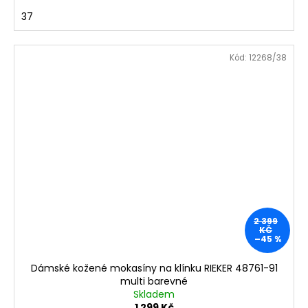
37
Kód:
12268/38
2 399
KČ
–45 %
Dámské kožené mokasíny na klínku RIEKER 48761-91
multi barevné
Skladem
1 299 Kč