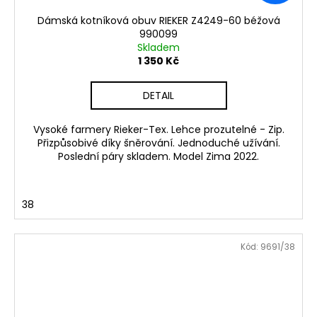
Dámská kotníková obuv RIEKER Z4249-60 béžová
990099
Skladem
1 350 Kč
DETAIL
Vysoké farmery Rieker-Tex. Lehce prozutelné - Zip.
Přizpůsobivé díky šněrování. Jednoduché užívání.
Poslední páry skladem. Model Zima 2022.
38
Kód:
9691/38