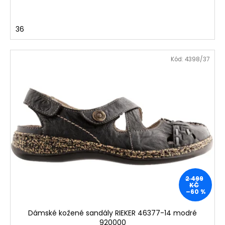
36
Kód:
4398/37
2 499
KČ
–60 %
Dámské kožené sandály RIEKER 46377-14 modré
920000