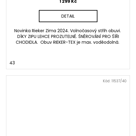
1 299 Kč
DETAIL
Novinka Rieker Zima 2024. Volnočasový střih obuvi.
DÍKY ZIPU LEHCE PROZUTELNÉ. ŠNĚROVÁNÍ PRO ŠÍŘI
CHODIDLA. Obuv RIEKER-TEX je max. voděodolná.
43
Kód:
11537/40