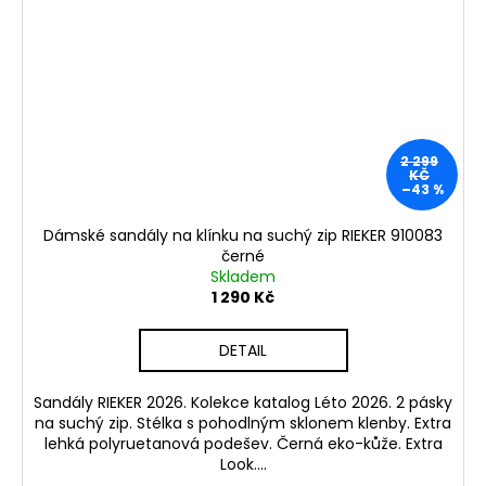
2 299
KČ
–43 %
Dámské sandály na klínku na suchý zip RIEKER 910083
černé
Skladem
1 290 Kč
DETAIL
Sandály RIEKER 2026. Kolekce katalog Léto 2026. 2 pásky
na suchý zip. Stélka s pohodlným sklonem klenby. Extra
lehká polyruetanová podešev. Černá eko-kůže. Extra
Look....