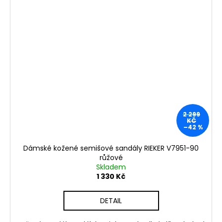
2 299
KČ
–42 %
Dámské kožené semišové sandály RIEKER V7951-90
růžové
Skladem
1 330 Kč
DETAIL