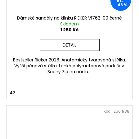
KČ
–43 %
Dámské sandály na klínku RIEKER V1762-00 černé
Skladem
1 250 Kč
DETAIL
Bestseller Rieker 2026. Anatomicky tvarovaná stélka.
Vyšší pěnová stélka. Lehká polyruetanová podešev.
Suchý Zip na nártu.
42
Kód:
12564/38