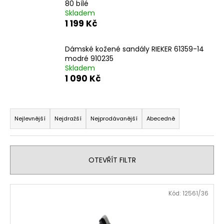
80 bílé
a
Skladem
j
1 199 Kč
í
t
Dámské kožené sandály RIEKER 61359-14
modré 910235
?
Skladem
1 090 Kč
Ř
HLEDAT
a
Nejlevnější
Nejdražší
Nejprodávanější
Abecedně
z
e
n
D
OTEVŘÍT FILTR
o
í
p
p
V
o
Kód:
12561/36
r
ý
r
o
u
p