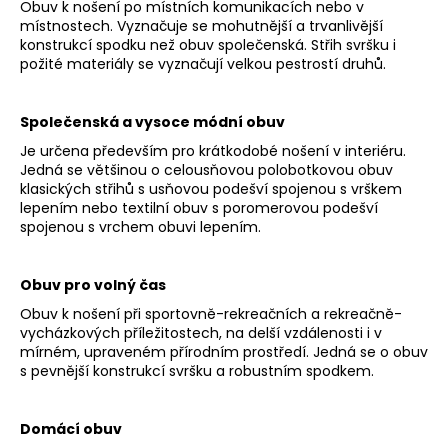
Obuv k nošení po místních komunikacích nebo v
místnostech. Vyznačuje se mohutnější a trvanlivější
konstrukcí spodku než obuv společenská. Střih svršku i
požité materiály se vyznačují velkou pestrostí druhů.
Společenská a vysoce módní obuv
Je určena především pro krátkodobé nošení v interiéru.
Jedná se většinou o celousňovou polobotkovou obuv
klasických střihů s usňovou podešví spojenou s vrškem
lepením nebo textilní obuv s poromerovou podešví
spojenou s vrchem obuvi lepením.
Obuv pro volný čas
Obuv k nošení při sportovně-rekreačních a rekreačně-
vycházkových příležitostech, na delší vzdálenosti i v
mírném, upraveném přírodním prostředí. Jedná se o obuv
s pevnější konstrukcí svršku a robustním spodkem.
Domácí obuv