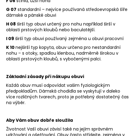
č
F 06
štíhlá, užší noha
u
G 07
standardní – nejvíce používaná středoevropská šíře
j
dámské a pánské obuvi
e
H 08
širší typ obuvi určený pro nohu například širší v
m
oblasti prstových kloubů nebo baculatější.
e
I 09
širší typ obuvi používaný zejména u obuvi pracovní
K 10
nejširší typ kopyta, obuv určena pro nestandardní
DÁMSKÉ
nohu – s otoky, spadlou klenbou, nadměrně širokou v
SANDÁLY
oblasti prstových kloubů, s vybočenými palci.
NA
KLÍNKU
ŠÍŘE
Základní zásady při nákupu obuvi
H
8-
Každá obuv musí odpovídat vašim fyziologickým
28365-
předpokladům. Dámská chodidla se vyskytují v daleko
46-
více rozličných tvarech, proto je potřebný dostatečný čas
304
na výběr.
HNĚDÉ
799
Kč
Aby Vám obuv dobře sloužila
Původně:
1
Životnost Vaší obuvi závisí také na jejím správném
699
udržování a ošetřování. Obuv často střídejte, zejména v