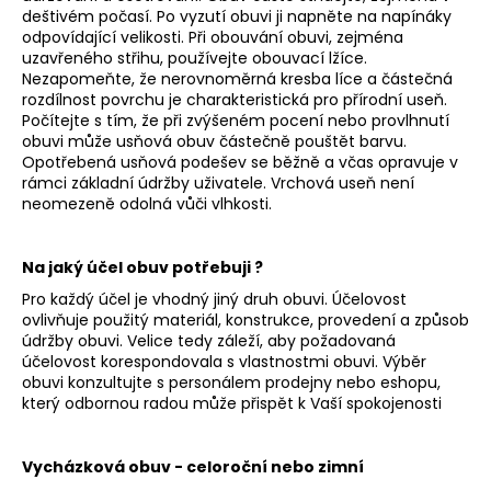
Kč
deštivém počasí. Po vyzutí obuvi ji napněte na napínáky
odpovídající velikosti. Při obouvání obuvi, zejména
uzavřeného střihu, používejte obouvací lžíce.
Nezapomeňte, že nerovnoměrná kresba líce a částečná
rozdílnost povrchu je charakteristická pro přírodní useň.
Počítejte s tím, že při zvýšeném pocení nebo provlhnutí
obuvi může usňová obuv částečně pouštět barvu.
Opotřebená usňová podešev se běžně a včas opravuje v
rámci základní údržby uživatele. Vrchová useň není
neomezeně odolná vůči vlhkosti.
Na jaký účel obuv potřebuji ?
Pro každý účel je vhodný jiný druh obuvi. Účelovost
ovlivňuje použitý materiál, konstrukce, provedení a způsob
údržby obuvi. Velice tedy záleží, aby požadovaná
účelovost korespondovala s vlastnostmi obuvi. Výběr
obuvi konzultujte s personálem prodejny nebo eshopu,
který odbornou radou může přispět k Vaší spokojenosti
Vycházková obuv - celoroční nebo zimní