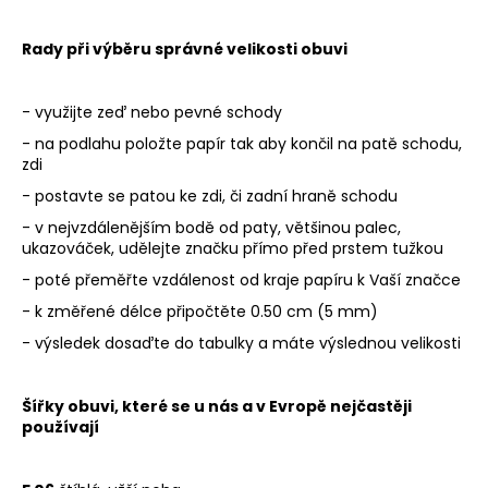
a
Rady při výběru správné velikosti obuvi
j
í
t
- využijte zeď nebo pevné schody
?
- na podlahu položte papír tak aby končil na patě schodu,
zdi
- postavte se patou ke zdi, či zadní hraně schodu
- v nejvzdálenějším bodě od paty, většinou palec,
ukazováček, udělejte značku přímo před prstem tužkou
HLEDAT
- poté přeměřte vzdálenost od kraje papíru k Vaší značce
- k změřené délce připočtěte 0.50 cm (5 mm)
- výsledek dosaďte do tabulky a máte výslednou velikosti
D
o
p
Šířky obuvi, které se u nás a v Evropě nejčastěji
o
používají
r
u