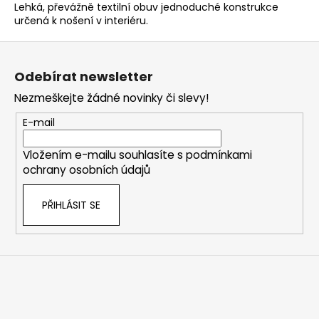
Lehká, převážně textilní obuv jednoduché konstrukce
určená k nošení v interiéru.
Z
á
Odebírat newsletter
p
Nezmeškejte žádné novinky či slevy!
a
t
E-mail
í
Vložením e-mailu souhlasíte s
podmínkami
ochrany osobních údajů
PŘIHLÁSIT SE