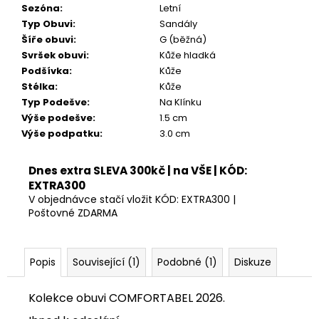
Kč
Sezóna
:
Letní
Typ Obuvi
:
Sandály
Šíře obuvi
:
G (běžná)
Svršek obuvi
:
Kůže hladká
Podšívka
:
Kůže
Stélka
:
Kůže
Typ Podešve
:
Na Klínku
Výše podešve
:
1.5 cm
Výše podpatku
:
3.0 cm
Dnes extra SLEVA 300kč | na VŠE | KÓD:
EXTRA300
V objednávce stačí vložit KÓD: EXTRA300 |
Poštovné ZDARMA
Popis
Související (1)
Podobné (1)
Diskuze
Kolekce obuvi COMFORTABEL 2026.