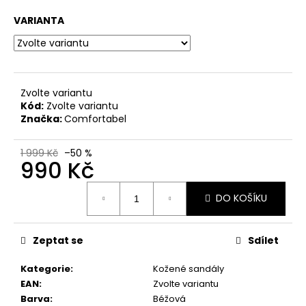
č
u
VARIANTA
j
e
m
e
Zvolte variantu
Kód:
Zvolte variantu
DÁMSKÉ
Značka:
Comfortabel
CELOKOŽENÉ
SANDÁLY
NA
1 999 Kč
–50 %
990 Kč
SUCHÝ
ZIP
DR.
Měrná
BRINKMANN
DO KOŠÍKU
cena:
710221-
08
BÉŽOVÉ
Zeptat se
Sdílet
699
Kč
Kategorie
:
Kožené sandály
Původně:
EAN
:
Zvolte variantu
1
999
Barva
:
Béžová