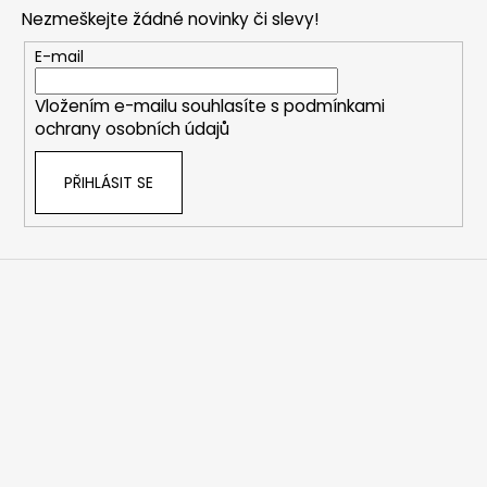
p
Nezmeškejte žádné novinky či slevy!
a
t
E-mail
í
Vložením e-mailu souhlasíte s
podmínkami
ochrany osobních údajů
PŘIHLÁSIT SE