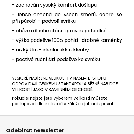
- zachován vysoký komfort došlapu
- lehce ohebná do všech směrů, dobře se
přizpůsobí - podvolí svršku
- chůze i dlouhé stání opravdu pohodlné
- výška podešve 100% pohltí i drobné kaménky
- nízký klín - ideální sklon klenby
- poctivé ruční šití podešve ke svršku
VEŠKERÉ NABÍZENÉ VELIKOSTI V NAŠEM E-SHOPU
ODPOVÍDAJÍ ČESKÉMU STANDARDU A BĚŽNÉ NABÍDCE
VELIKOSTÍ JAKO V KAMENNÉM OBCHODĚ.
Pokud si nejste jista výběrem velikosti můžete
postupovat dle instrukcí v záložce jak nakupovat.
Z
á
Odebírat newsletter