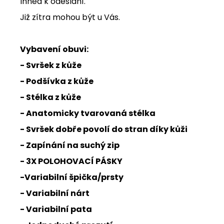
Ihned k odeslání.
Již zítra mohou být u Vás.
Vybavení obuvi:
- Svršek z kůže
- Podšívka z kůže
- Stélka z kůže
- Anatomicky tvarovaná stélka
- Svršek dobře povolí do stran díky kůži
- Zapínání na suchý zip
- 3X POLOHOVACÍ PÁSKY
-Variabilní špička/prsty
- Variabilní nárt
- Variabilní pata