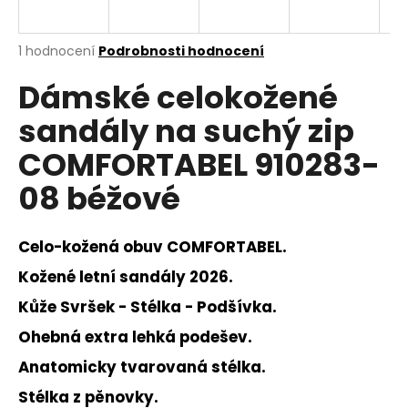
a
j
Průměrné
1 hodnocení
Podrobnosti hodnocení
í
hodnocení
Dámské celokožené
produktu
t
je
?
sandály na suchý zip
5,0
z
COMFORTABEL 910283-
5
hvězdiček.
08 béžové
HLEDAT
Celo-kožená obuv COMFORTABEL.
Kožené letní sandály 2026.
D
Kůže Svršek - Stélka - Podšívka.
o
p
Ohebná extra lehká podešev.
o
Anatomicky tvarovaná stélka.
r
u
Stélka z pěnovky.