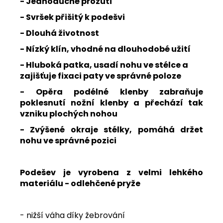
- Jednoduché prozutí
- Svršek přišitý k podešvi
- Dlouhá životnost
- Nízký klín, vhodné na dlouhodobé užití
- Hluboká patka, usadí nohu ve stélce a
zajišťuje fixaci paty ve správné poloze
- Opěra podélné klenby zabraňuje
poklesnutí nožní klenby a přechází tak
vzniku plochých nohou
- Zvýšené okraje stélky, pomáhá držet
nohu ve správné pozici
Podešev je vyrobena z velmi lehkého
materiálu - odlehčené pryže
- nižší váha díky žebrování