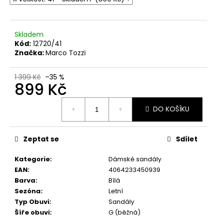
č
u
j
e
Skladem
m
Kód:
12720/41
Značka:
Marco Tozzi
e
1 399 Kč
–35 %
DÁMSKÉ
899 Kč
SANDÁLY
NA
Měrná
KLÍNKU
DO KOŠÍKU
cena:
MARCO
TOZZI
2-
Zeptat se
Sdílet
28500-
46
876
Kategorie
:
Dámské sandály
MODRÉ
EAN
:
4064233450939
760
Barva
:
Bílá
Kč
Sezóna
:
Letní
Původně:
Typ Obuvi
:
Sandály
1
499
Šíře obuvi
:
G (běžná)