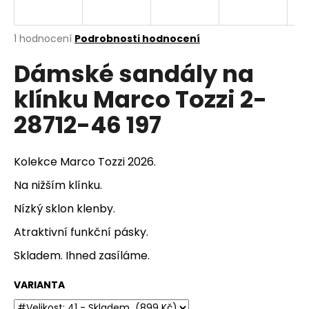
a
j
Průměrné
1 hodnocení
Podrobnosti hodnocení
í
hodnocení
Dámské sandály na
produktu
t
je
?
klínku Marco Tozzi 2-
5,0
z
28712-46 197
5
hvězdiček.
HLEDAT
Kolekce Marco Tozzi 2026.
Na nižším klínku.
Nízký sklon klenby.
D
Atraktivní funkční pásky.
o
p
Skladem. Ihned zasíláme.
o
r
VARIANTA
u