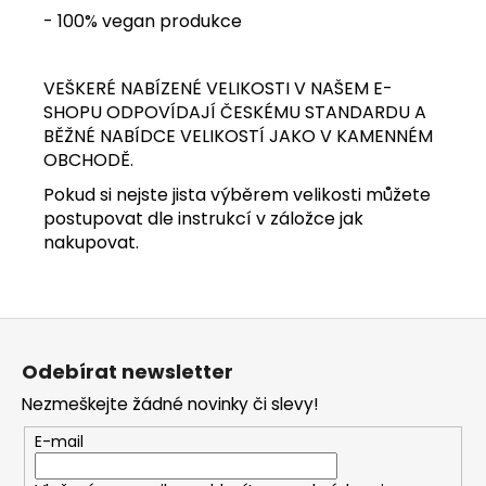
- 100% vegan produkce
VEŠKERÉ NABÍZENÉ VELIKOSTI V NAŠEM E-
SHOPU ODPOVÍDAJÍ ČESKÉMU STANDARDU A
BĚŽNÉ NABÍDCE VELIKOSTÍ JAKO V KAMENNÉM
OBCHODĚ.
Pokud si nejste jista výběrem velikosti můžete
postupovat dle instrukcí v záložce jak
nakupovat.
Z
á
Odebírat newsletter
p
Nezmeškejte žádné novinky či slevy!
a
t
E-mail
í