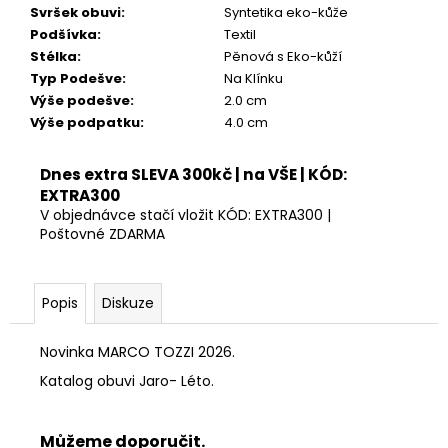
Kč
Svršek obuvi
:
Syntetika eko-kůže
Podšívka
:
Textil
Stélka
:
Pěnová s Eko-kůží
Typ Podešve
:
Na Klínku
Výše podešve
:
2.0 cm
Výše podpatku
:
4.0 cm
Dnes extra SLEVA 300kč | na VŠE | KÓD:
EXTRA300
V objednávce stačí vložit KÓD: EXTRA300 |
Poštovné ZDARMA
Popis
Diskuze
Novinka MARCO TOZZI 2026.
Katalog obuvi Jaro- Léto.
Můžeme doporučit.