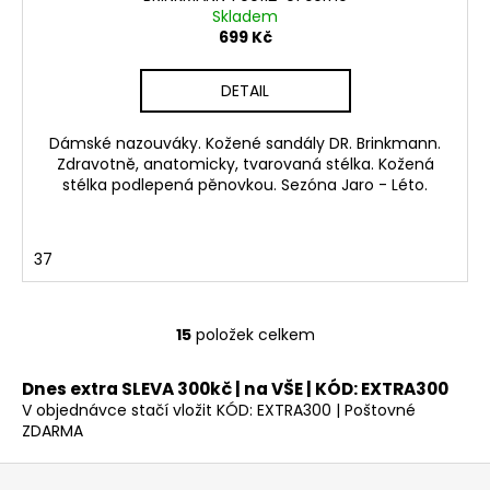
Skladem
699 Kč
DETAIL
Dámské nazouváky. Kožené sandály DR. Brinkmann.
Zdravotně, anatomicky, tvarovaná stélka. Kožená
stélka podlepená pěnovkou. Sezóna Jaro - Léto.
37
15
položek celkem
O
v
Dnes extra SLEVA 300kč | na VŠE | KÓD: EXTRA300
l
V objednávce stačí vložit KÓD: EXTRA300 | Poštovné
á
ZDARMA
d
a
Z
c