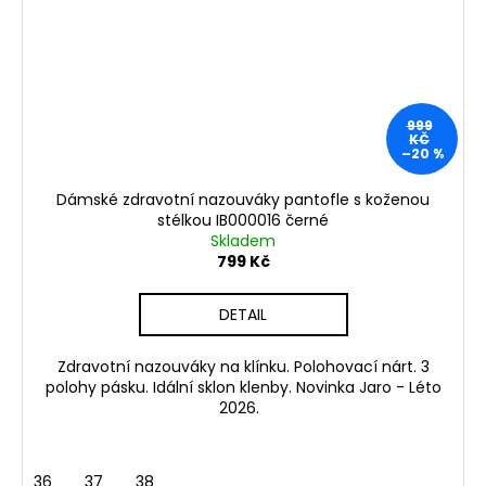
999
KČ
–20 %
Dámské zdravotní nazouváky pantofle s koženou
stélkou IB000016 černé
Skladem
799 Kč
DETAIL
Zdravotní nazouváky na klínku. Polohovací nárt. 3
polohy pásku. Idální sklon klenby. Novinka Jaro - Léto
2026.
36
37
38