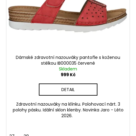
p
č
t
u
r
ů
j
o
e
d
m
u
e
k
t
DÁMSKÉ
ů
KOŽENÉ
Dámské zdravotní nazouváky pantofle s koženou
SANDÁLY
stélkou IB000035 červené
NA
Skladem
KLÍNKU
999 Kč
ŠÍŘE
H
CAPRICE
DETAIL
28708-
28
022
Zdravotní nazouváky na klínku. Polohovací nárt. 3
ČERNÉ
polohy pásku. Idální sklon klenby. Novinka Jaro - Léto
2026.
999
Kč
Původně:
1