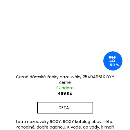
999
KČ
–50 %
Černé dámské žabky nazouváky 25494961 ROXY
černé
Skladem
499 Kč
DETAIL
Letní nazouváky ROXY. ROXY katalog obuvi Léto.
Pohodlné, dobře padnou. K vodě, do vody, k moři.