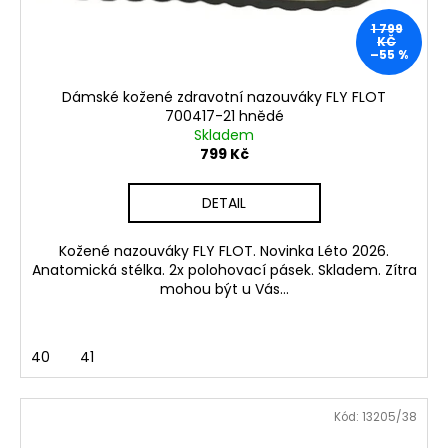
1 799
KČ
–55 %
Dámské kožené zdravotní nazouváky FLY FLOT
700417-21 hnědé
Skladem
799 Kč
DETAIL
Kožené nazouváky FLY FLOT. Novinka Léto 2026.
Anatomická stélka. 2x polohovací pásek. Skladem. Zítra
mohou být u Vás...
40
41
Kód:
13205/38