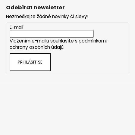
á
í
Odebírat newsletter
p
p
Nezmeškejte žádné novinky či slevy!
a
r
v
t
E-mail
k
í
y
Vložením e-mailu souhlasíte s
podmínkami
v
ochrany osobních údajů
ý
p
PŘIHLÁSIT SE
i
s
u