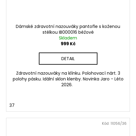
Dámské zdravotní nazouváky pantofle s koženou
stélkou IB000016 béžové
Skladem
999 Kč
DETAIL
Zdravotní nazouváky na klínku. Polohovací nárt. 3
polohy pásku. Idální sklon klenby. Novinka Jaro - Léto
2026.
37
Kód:
11056/36