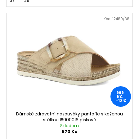
37
38
899
Kč
Kód:
12480/38
999
KČ
–12 %
Dámské zdravotní nazouváky pantofle s koženou
stélkou IB000016 pískové
Skladem
870 Kč