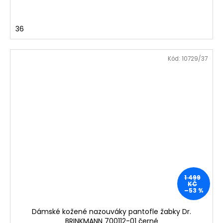
36
Kód:
10729/37
1 499
KČ
–53 %
Dámské kožené nazouváky pantofle žabky Dr.
BRINKMANN 700112-01 černé