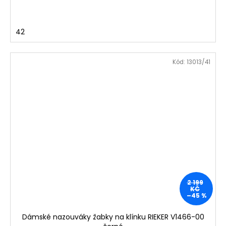
42
Kód:
13013/41
2 199
KČ
–45 %
Dámské nazouváky žabky na klínku RIEKER V1466-00