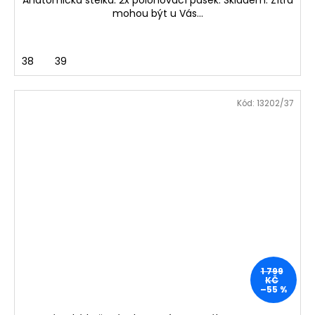
Anatomická stélka. 2x polohovací pásek. Skladem. Zítra
mohou být u Vás...
38
39
Kód:
13202/37
1 799
KČ
–55 %