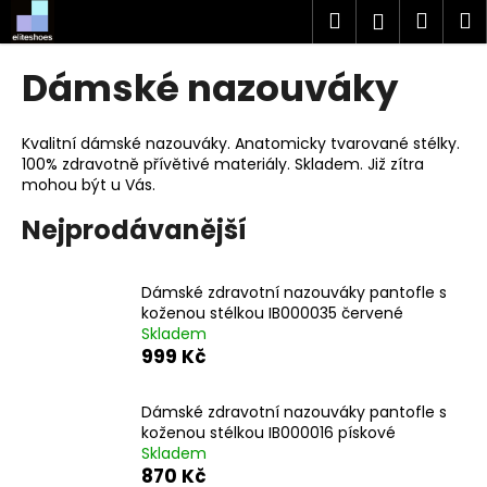
K
Přejít
Hledat
Náku
M
Přihlášen
na
o
obsah
Zpět
Zpět
košík
š
Dámské nazouváky
í
C
k
o
Kvalitní dámské nazouváky. Anatomicky tvarované stélky.
100% zdravotně přívětivé materiály. Skladem. Již zítra
p
mohou být u Vás.
o
Nejprodávanější
t
ř
e
Dámské zdravotní nazouváky pantofle s
b
koženou stélkou IB000035 červené
Skladem
u
999 Kč
j
e
Dámské zdravotní nazouváky pantofle s
t
koženou stélkou IB000016 pískové
e
Skladem
870 Kč
n