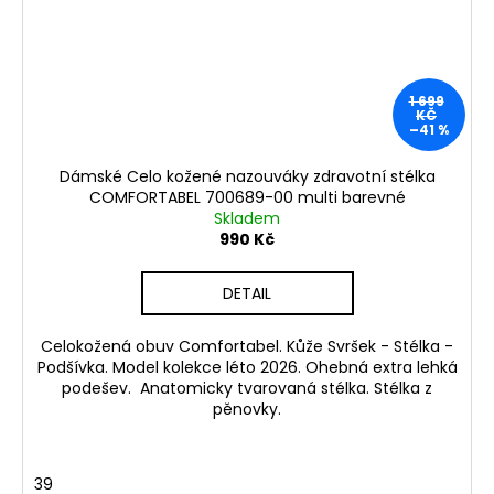
1 699
KČ
–41 %
Dámské Celo kožené nazouváky zdravotní stélka
COMFORTABEL 700689-00 multi barevné
Skladem
990 Kč
DETAIL
Celokožená obuv Comfortabel. Kůže Svršek - Stélka -
Podšívka. Model kolekce léto 2026. Ohebná extra lehká
podešev. Anatomicky tvarovaná stélka. Stélka z
pěnovky.
39