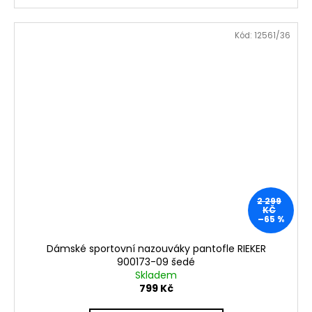
Kód:
12561/36
2 299
KČ
–65 %
Dámské sportovní nazouváky pantofle RIEKER
900173-09 šedé
Skladem
799 Kč