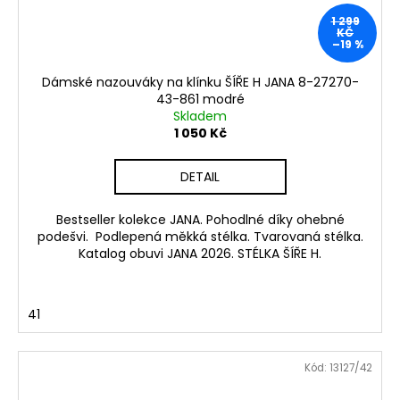
1 299
KČ
–19 %
Dámské nazouváky na klínku ŠÍŘE H JANA 8-27270-
43-861 modré
Skladem
1 050 Kč
DETAIL
Bestseller kolekce JANA. Pohodlné díky ohebné
podešvi. Podlepená měkká stélka. Tvarovaná stélka.
Katalog obuvi JANA 2026. STÉLKA ŠÍŘE H.
41
Kód:
13127/42