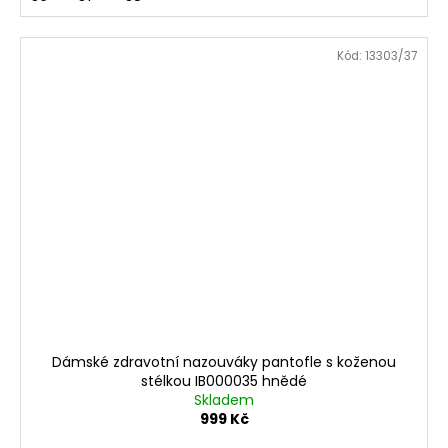
Kód:
13303/37
Dámské zdravotní nazouváky pantofle s koženou
stélkou IB000035 hnědé
Skladem
999 Kč