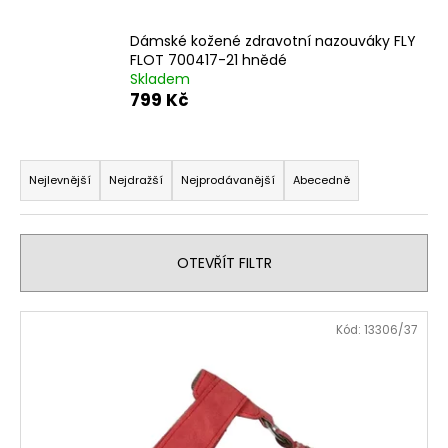
a
Dámské kožené zdravotní nazouváky FLY
j
FLOT 700417-21 hnědé
í
Skladem
t
799 Kč
?
Ř
a
Nejlevnější
Nejdražší
Nejprodávanější
Abecedně
z
e
HLEDAT
n
OTEVŘÍT FILTR
í
p
D
V
Kód:
13306/37
r
o
ý
p
o
p
o
d
i
r
u
s
u
k