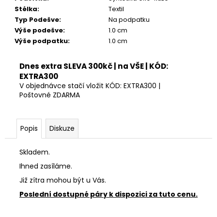
Kč
Stélka
:
Textil
Původně:
1
Typ Podešve
:
Na podpatku
599
Výše podešve
:
1.0 cm
Kč
Výše podpatku
:
1.0 cm
Dnes extra SLEVA 300kč | na VŠE | KÓD:
EXTRA300
V objednávce stačí vložit KÓD: EXTRA300 |
Poštovné ZDARMA
Popis
Diskuze
Skladem.
Ihned zasíláme.
Již zítra mohou být u Vás.
Poslední dostupné páry k dispozici za tuto cenu.