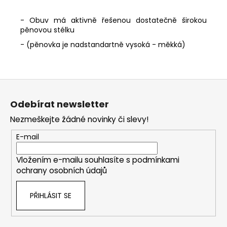
- Obuv má aktivně řešenou dostatečně širokou
pěnovou stélku
- (pěnovka je nadstandartně vysoká - měkká)
Z
á
Odebírat newsletter
p
Nezmeškejte žádné novinky či slevy!
a
t
E-mail
í
Vložením e-mailu souhlasíte s
podmínkami
ochrany osobních údajů
PŘIHLÁSIT SE