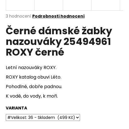
a
j
Průměrné
3 hodnocení
Podrobnosti hodnocení
í
hodnocení
Černé dámské žabky
produktu
t
je
?
nazouváky 25494961
4,3
z
ROXY černé
5
hvězdiček.
HLEDAT
Letní nazouváky ROXY.
ROXY katalog obuvi
Léto.
Pohodlné, dobře padnou.
D
K vodě, do vody, k moři.
o
p
VARIANTA
o
r
u