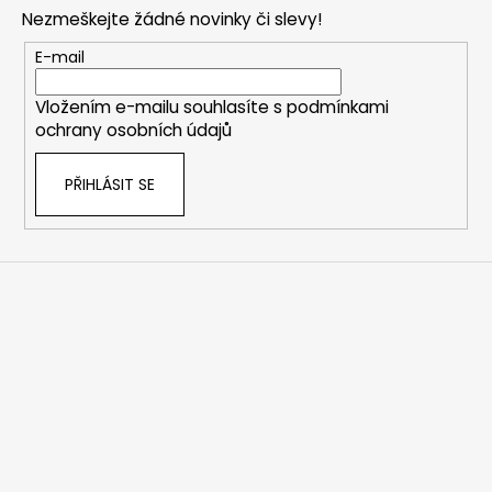
p
Nezmeškejte žádné novinky či slevy!
a
t
E-mail
í
Vložením e-mailu souhlasíte s
podmínkami
ochrany osobních údajů
PŘIHLÁSIT SE