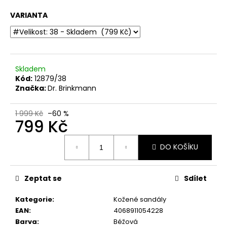
č
u
VARIANTA
j
e
m
e
Skladem
Kód:
12879/38
DÁMSKÉ
Značka:
Dr. Brinkmann
CELOKOŽENÉ
SANDÁLY
NA
1 999 Kč
–60 %
799 Kč
SUCHÝ
ZIP
DR.
Měrná
BRINKMANN
DO KOŠÍKU
cena:
710221-
08
BÉŽOVÉ
Zeptat se
Sdílet
699
Kč
Kategorie
:
Kožené sandály
Původně:
EAN
:
4068911054228
1
999
Barva
:
Béžová