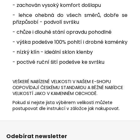
- zachován vysoký komfort došlapu
- lehce ohebná do všech směrů, dobře se
přizpůsobí - podvolí svršku
- chůze i dlouhé stání opravdu pohodlné
- výška podešve 100% pohltí i drobné kaménky
- nízký klín - ideální sklon klenby
- poctivé ruční šití podešve ke svršku
VEŠKERÉ NABÍZENÉ VELIKOSTI V NAŠEM E-SHOPU
ODPOVÍDAJÍ ČESKÉMU STANDARDU A BĚŽNÉ NABÍDCE
VELIKOSTÍ JAKO V KAMENNÉM OBCHODĚ.
Pokud si nejste jista výběrem velikosti můžete
postupovat dle instrukcí v záložce jak nakupovat.
Z
á
Odebírat newsletter