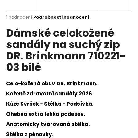
a
j
Průměrné
1 hodnocení
Podrobnosti hodnocení
í
hodnocení
Dámské celokožené
produktu
t
je
?
sandály na suchý zip
5,0
z
DR. Brinkmann 710221-
5
hvězdiček.
03 bílé
HLEDAT
Celo-kožená obuv DR. Brinkmann.
Kožené zdravotní sandály 2026.
D
Kůže Svršek - Stélka - Podšívka.
o
p
Ohebná extra lehká podešev.
o
Anatomicky tvarovaná stélka.
r
u
Stélka z pěnovky.