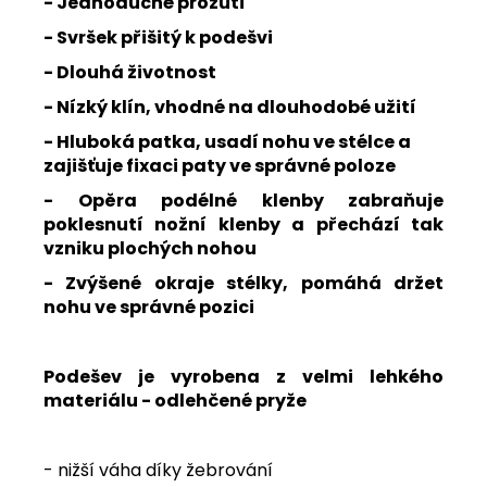
- Jednoduché prozutí
- Svršek přišitý k podešvi
- Dlouhá životnost
- Nízký klín, vhodné na dlouhodobé užití
- Hluboká patka, usadí nohu ve stélce a
zajišťuje fixaci paty ve správné poloze
- Opěra podélné klenby zabraňuje
poklesnutí nožní klenby a přechází tak
vzniku plochých nohou
- Zvýšené okraje stélky, pomáhá držet
nohu ve správné pozici
Podešev je vyrobena z velmi lehkého
materiálu - odlehčené pryže
- nižší váha díky žebrování