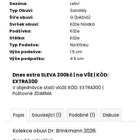
Kč
Sezóna
:
Letní
Typ Obuvi
:
Sandály
Šíře obuvi
:
G (běžná)
Svršek obuvi
:
Kůže hladká
Podšívka
:
Kůže
Stélka
:
Kůže
Typ Podešve
:
Na Klínku
Výše podešve
:
1.5 cm
Výše podpatku
:
4.5 cm
Dnes extra SLEVA 300kč | na VŠE | KÓD:
EXTRA300
V objednávce stačí vložit KÓD: EXTRA300 |
Poštovné ZDARMA
Popis
Související (1)
Podobné (1)
Diskuze
Kolekce obuvi Dr. Brinkmann 2026.