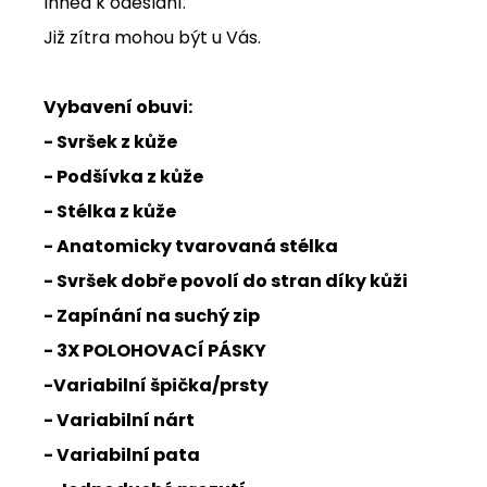
Ihned k odeslání.
Již zítra mohou být u Vás.
Vybavení obuvi:
- Svršek z kůže
- Podšívka z kůže
- Stélka z kůže
- Anatomicky tvarovaná stélka
- Svršek dobře povolí do stran díky kůži
- Zapínání na suchý zip
- 3X POLOHOVACÍ PÁSKY
-Variabilní špička/prsty
- Variabilní nárt
- Variabilní pata