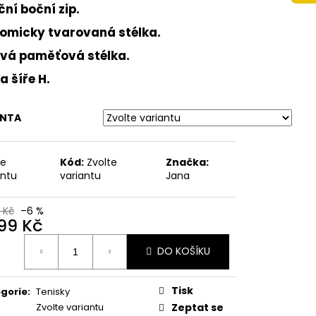
 NA VYŠŠÍM KLÍNKU
ní boční zip.
ÉŽOVÉ
omicky tvarovaná stélka.
Kč
vá paměťová stélka.
a šíře H.
ANTA
te
Kód:
Zvolte
Značka:
antu
variantu
Jana
 Kč
–6 %
499 Kč
ná
DO KOŠÍKU
:
Tisk
gorie
:
Tenisky
Zvolte variantu
Zeptat se