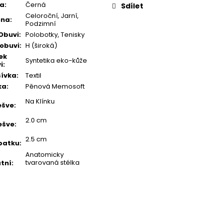
va
:
Černá
Sdílet
Celoroční, Jarní,
óna
:
Podzimní
Obuvi
:
Polobotky, Tenisky
 obuvi
:
H (široká)
ek
Syntetika eko-kůže
i
:
ívka
:
Textil
ka
:
Pěnová Memosoft
Na Klínku
ešve
:
2.0 cm
ešve
:
2.5 cm
patku
:
Anatomicky
tvarovaná stélka
tní
: