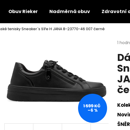
Obuv Rieker
Nadměrná obuv
Zdravotní 
ké tenisky Sneaker´s šíře H JANA 8-23770-46 007 černé
Co potřebujete najít?
Průmě
1 hod
hodno
Dá
produ
HLEDAT
je
Sn
5,0
z
JA
5
Doporučujeme
hvězdi
če
Kole
1 599 KČ
–6 %
Novi
ŠNĚR