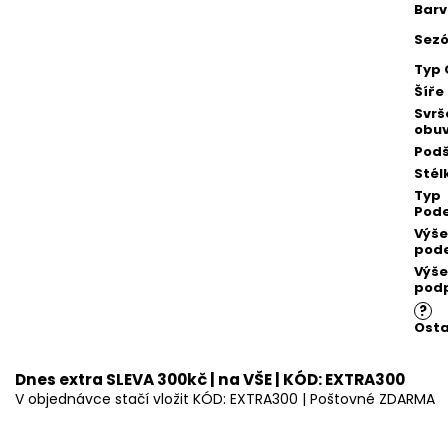
Bar
Sez
Typ 
Šíře
Svrš
obuv
Podš
Stél
Typ
Pod
Výše
pod
Výše
pod
?
Osta
Dnes extra SLEVA 300kč | na VŠE | KÓD: EXTRA300
V objednávce stačí vložit KÓD: EXTRA300 | Poštovné ZDARMA