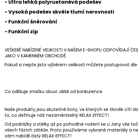
- Ultra lehká polyruetanévá podešev
- Vysoká podešev skvěle tlumí nerovnosti
- Funkční šněrování
- Funkční zip
VEŠKERÉ NABÍZENÉ VELIKOSTI V NAŠEM E-SHOPU ODPOVÍDAJÍ ČE
JAKO V KAMENNÉM OBCHODĚ.
Pokud si nejste jista výběrem velikosti můžete postupovat dle 
Co odlišuje značku obuvi JANA od konkurence:
Naše produkty jsou skutečně boty, ve kterých se člověk cítí do
to, co definuje náš nezaměnitelný RELAX EFFECT!
Od podrážky a stélky až po pohodlné nošení se u Jany vše toč
všech fázích zátěže. Proto používáme vybrané materiály a n
vám nabídli čistý RELAX EFFECT!