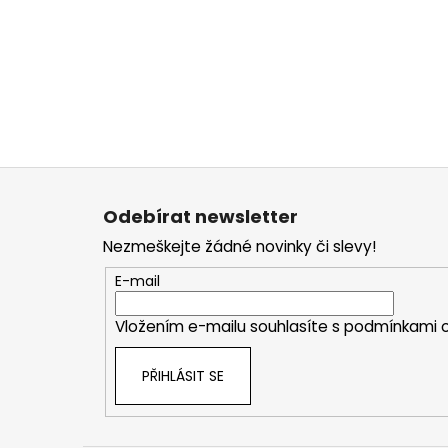
Z
á
Odebírat newsletter
p
Nezmeškejte žádné novinky či slevy!
a
t
E-mail
í
Vložením e-mailu souhlasíte s
podmínkami o
PŘIHLÁSIT SE