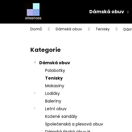
K
Přejít
na
o
Dámská obuv
obsah
Zpět
Zpět
š
do
do
í
Domů
Dámská obuv
Tenisky
Dáms
k
obchodu
obchodu
P
o
Kategorie
Přeskočit
s
kategorie
t
Dámská obuv
r
Polobotky
a
Tenisky
n
Mokasíny
n
Lodičky
í
Baleríny
p
Letní obuv
a
Kožené sandály
n
Společenská a plesová obuv
e
Dámská široká obuv H