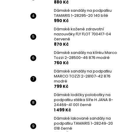
880 Kč
Dámské sandály na podpatku
TAMARIS 1-28295-20 140 bílé
990 Kč
Dámské kožené zdravotní
nazouváky FLY FLOT 700417-04
červené
870 Kč
Dámské sandály na klínku Marco
Tozzi 2-28500-46 876 modré
760 Kč
Dámské sandály na podpatku
MARCO TOZZI 2-28107-42 876
modré
799 Kč
Dámské lodičky polobotky na
podpatku stélka šíře H JANA 8-
24469-41 001 černé
1 499 Kč
Dámské lakované sandály na
podpatku TAMARIS 1-28249-20
018 černé