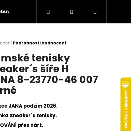
Hledat
Přihlášení
Nákupní
obuv
Rieker Výprodej
AKCE týdne
Obcho
košík
rné
nocení
Podrobnosti hodnocení
cení
mské tenisky
ktu
eaker´s šíře H
NA 8-23770-46 007
ček.
rné
kce JANA podzim 2026.
nka Sneaker´s tenisky.
Následující
OVÁNÍ přes nárt.