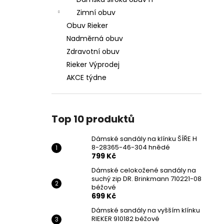
DÁMSKÉ SANDÁLY NA KLÍNKU ŠÍŘE H 8-
l
28365-46-304 HNĚDÉ
Zimní obuv
799 Kč
Obuv Rieker
Původně:
1 699 Kč
Nadměrná obuv
Zdravotní obuv
Rieker Výprodej
AKCE týdne
Top 10 produktů
Dámské sandály na klínku ŠÍŘE H
8-28365-46-304 hnědé
799 Kč
Dámské celokožené sandály na
suchý zip DR. Brinkmann 710221-08
béžové
699 Kč
Dámské sandály na vyšším klínku
RIEKER 910182 béžové