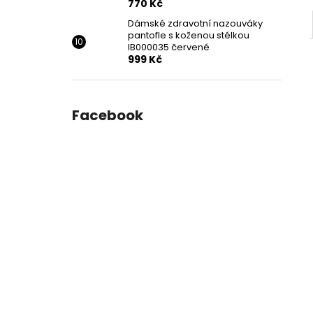
770 Kč
Dámské zdravotní nazouváky
pantofle s koženou stélkou
IB000035 červené
999 Kč
Facebook