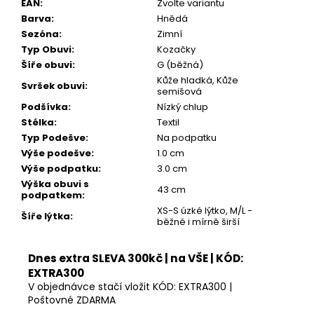
899
EAN
:
Zvolte variantu
Kč
Barva
:
Hnědá
Sezóna
:
Zimní
Typ Obuvi
:
Kozačky
Šíře obuvi
:
G (běžná)
Kůže hladká, Kůže
Svršek obuvi
:
semišová
Podšívka
:
Nízký chlup
Stélka
:
Textil
Typ Podešve
:
Na podpatku
Výše podešve
:
1.0 cm
Výše podpatku
:
3.0 cm
Výška obuvi s
43 cm
podpatkem
:
XS-S úzké lýtko, M/L -
Šíře lýtka
:
běžné i mírně širší
Dnes extra SLEVA 300kč | na VŠE | KÓD:
EXTRA300
V objednávce stačí vložit KÓD: EXTRA300 |
Poštovné ZDARMA