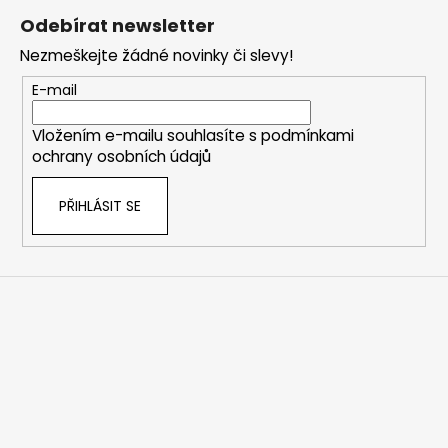
á
Odebírat newsletter
p
Nezmeškejte žádné novinky či slevy!
a
t
E-mail
í
Vložením e-mailu souhlasíte s
podmínkami
ochrany osobních údajů
PŘIHLÁSIT SE