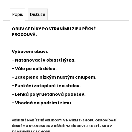
Popis
Diskuze
OBUV SE DÍKY POSTRANÍMU ZIPU PĚKNĚ
PROZOUVÁ.
Vybavení obuvi:
- Natahovací v oblasti lýtka.
- Vůle po celé délce .
- Zatepleno nízkým hustým chlupem.
- Funkční zateplení i na stelce.
- Lehká polyruetanová podešev.
- Vhodná na podzim i zimu.
VEŠKERÉ NABÍZENÉ VELIKOSTI V NAŠEM E-SHOPU ODPOVÍDAJÍ
ČESKÉMU STANDARDU A BĚŽNÉ NABÍDCE VELIKOSTÍ JAKO V
KAMENNÉM OBCHODĚ.