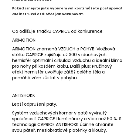
Pokud si nejste jista výběrem velikosti můžete postupovat
dle instrukcí v záložce jak nakupovat.
Co odlišuje značku CAPRICE od konkurence:
AIRMOTION
AIRMOTION znamená VZDUCH a POHYB. Vložková
stélka CAPRICE zajišťuje až 300 vzduchových
hemisfér optimální cirkulaci vzduchu a ideální klima
pro nohy při každém kroku. Další plus: Pružinový
efekt hemisfér uvolňuje zátěž celého těla a
pomáhá vám zůstat v pohybu.
ANTISHOKK
Lepší odpružení paty.
Systém vzduchových komor v patě vyvinutý
společností CAPRICE tlumí nárazy o více než 50 %. S
technologií CAPRICE ANTISHOKK účinně chráníte
svou páteř, meziobratlové ploténky a klouby.