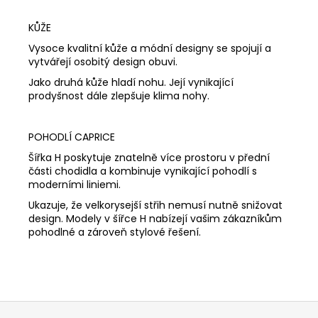
KŮŽE
Vysoce kvalitní kůže a módní designy se spojují a
vytvářejí osobitý design obuvi.
Jako druhá kůže hladí nohu. Její vynikající
prodyšnost dále zlepšuje klima nohy.
POHODLÍ CAPRICE
Šířka H poskytuje znatelně více prostoru v přední
části chodidla a kombinuje vynikající pohodlí s
moderními liniemi.
Ukazuje, že velkorysejší střih nemusí nutně snižovat
design. Modely v šířce H nabízejí vašim zákazníkům
pohodlné a zároveň stylové řešení.
Z