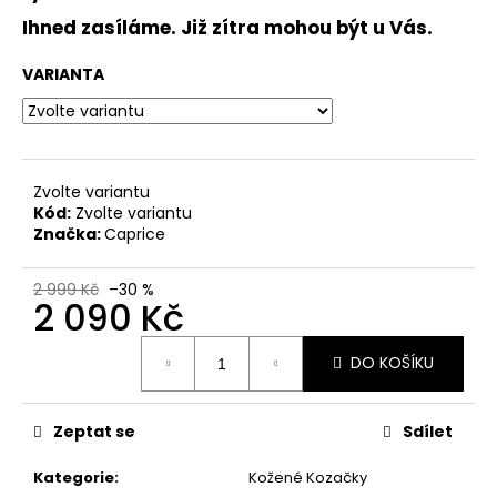
č
u
Ihned zasíláme. Již zítra mohou být u Vás.
j
e
VARIANTA
m
e
DÁMSKÉ
Zvolte variantu
KOŽENÉ
Kód:
Zvolte variantu
SANDÁLY
Značka:
Caprice
NA
KLÍNKU
ŠÍŘE
2 999 Kč
–30 %
H
2 090 Kč
CAPRICE
28708-
Měrná
28
DO KOŠÍKU
cena:
022
ČERNÉ
999
Zeptat se
Sdílet
Kč
Původně:
Kategorie
:
Kožené Kozačky
1