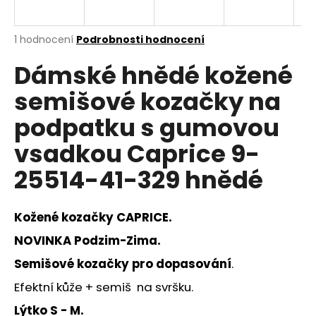
a
j
Průměrné
1 hodnocení
Podrobnosti hodnocení
í
hodnocení
Dámské hnědé kožené
produktu
t
je
?
semišové kozačky na
5,0
z
podpatku s gumovou
5
hvězdiček.
vsadkou Caprice 9-
HLEDAT
25514-41-329 hnědé
Kožené kozačky CAPRICE.
D
o
NOVINKA Podzim-Zima.
p
Semišové kozačky pro dopasování
.
o
r
Efektní kůže + semiš na svršku.
u
Lýtko S - M.