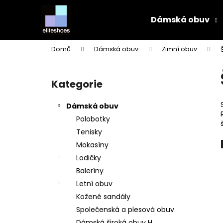
K
Přejít
na
o
Dámská obuv
obsah
Zpět
Zpět
š
do
do
í
Domů
Dámská obuv
Zimní obuv
k
obchodu
obchodu
P
o
Kategorie
Přeskočit
s
kategorie
t
Dámská obuv
r
Polobotky
a
Tenisky
n
Mokasíny
n
Lodičky
í
Baleríny
p
Letní obuv
a
Kožené sandály
n
Společenská a plesová obuv
e
Dámská široká obuv H