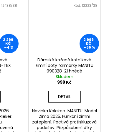
:
12438/38
Kód:
12223/38
2 299
2 999
KČ
KČ
–4 %
–66 %
avé
Dámské kožené kotníkové
ER-TEX
zimní boty farmařky MANITU
é
990328-21 hnědé
Skladem
999 Kč
DETAIL
2026.
Novinka Kolekce MANITU. Model
Rieker.
Zima 2025. Funkční zimní
u.
zateplení. Poctivá protiskluzová
navená
podešev. Přizpůsobení díky