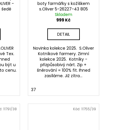
LIVER -
boty farmářky s kožíškem
 šedé
s.Oliver 5-26227-43 805
Skladem
modré
999 Kč
DETAIL
.OLIVER
Novinka kolekce 2025. S.Oliver
vé Tex.
Kotníkové farmery. Zimní
Ihned
kolekce 2025. Kotníky -
ou být u
přizpůsobivý nárt. Zip +
uto cenu.
šněrování = 100% fit. Ihned
zasíláme. Již zítra...
37
d:
11791/38
Kód:
11755/39