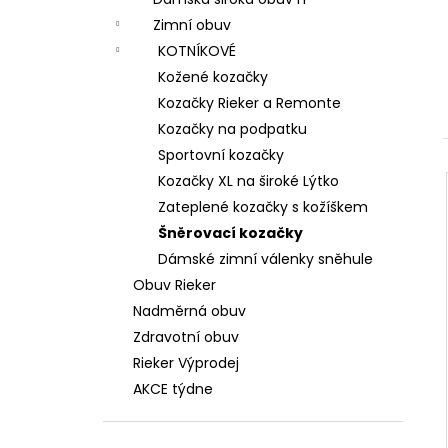
DÁMSKÉ SANDÁLY NA KLÍNKU ŠÍŘE H 8-
l
28365-46-304 HNĚDÉ
Zimní obuv
799 Kč
KOTNÍKOVÉ
Původně:
1 699 Kč
Kožené kozačky
Kozačky Rieker a Remonte
Kozačky na podpatku
Sportovní kozačky
Kozačky XL na široké Lýtko
Zateplené kozačky s kožíškem
Šněrovací kozačky
Dámské zimní válenky sněhule
Obuv Rieker
Nadměrná obuv
Zdravotní obuv
Rieker Výprodej
AKCE týdne