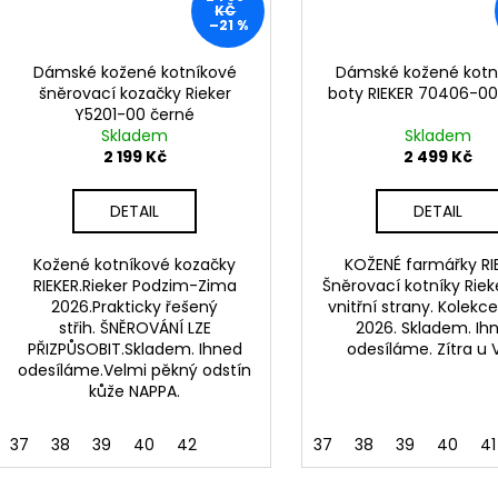
KČ
–21 %
Dámské kožené kotníkové
Dámské kožené kotn
šněrovací kozačky Rieker
boty RIEKER 70406-00
Y5201-00 černé
Skladem
Skladem
2 199 Kč
2 499 Kč
DETAIL
DETAIL
Kožené kotníkové kozačky
KOŽENÉ farmářky RI
RIEKER.Rieker Podzim-Zima
Šněrovací kotníky Rieke
2026.Prakticky řešený
vnitřní strany. Kolekce
střih. ŠNĚROVÁNÍ LZE
2026. Skladem. Ih
PŘIZPŮSOBIT.Skladem. Ihned
odesíláme. Zítra u V
odesíláme.Velmi pěkný odstín
kůže NAPPA.
37
38
39
40
42
37
38
39
40
41