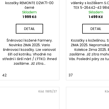
kozačky REMONTE D2W71-00
válenky s kožíškem S.O
černé
TEX 5-26442-43 984
Skladem
Skladem
1 999 Kč
1 499 Kč
DETAIL
DETAIL
Šněrovací kožené Farmery.
Kozačky s kožešinou. S
Novinka ZIMA 2025. Vario
ZIMA 2025. Nepromoka
šněrovací kozačky. Lze variovat
Kolekce Zima 2025. 
šíři od kotníku. Vhodné na
zasíláme. Již zítra moh
střední i širší nárt / LÝTKO. Ihned
Vás. Poslední páry za t
zasíláme. Již zítra...
42
37
Kód:
11815/37
Kó