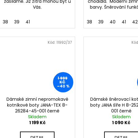
zasíláme. Již zítra mohou být u
chodidla. Moderní zimn
Vás.
barvy. Šněrování funkč
38
39
41
38
39
40
41
42
Kód:
11992/37
Kód
1 999
KČ
–40 %
Dámské zimní nepromokavé
Dámské šněrovací ko
kotníkové boty JANA-TEX 8-
boty JANA šíře H 8-2
26284-45-001 černé
001 černé
Skladem
Skladem
1 199 Kč
1 090 Kč
DETAIL
DETAIL