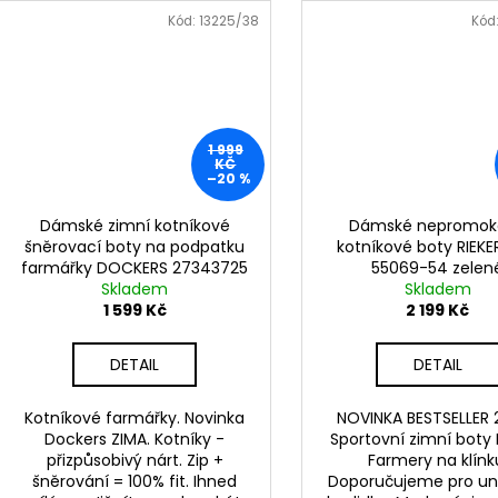
Kód:
13225/38
Kód
1 999
KČ
–20 %
Dámské zimní kotníkové
Dámské nepromok
šněrovací boty na podpatku
kotníkové boty RIEK
farmářky DOCKERS 27343725
55069-54 zelen
Skladem
pískové
Skladem
1 599 Kč
2 199 Kč
DETAIL
DETAIL
Kotníkové farmářky. Novinka
NOVINKA BESTSELLER 
Dockers ZIMA. Kotníky -
Sportovní zimní boty 
přizpůsobivý nárt. Zip +
Farmery na klínk
šněrování = 100% fit. Ihned
Doporučujeme pro u