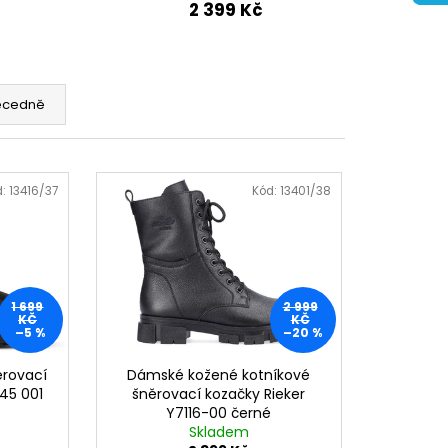
ŽENÉ SANDÁLY NA
2 399 Kč
BRINKMANN 710221-08
Kč
ecedně
d:
13416/37
Kód:
13401/38
1 699
2 999
KČ
KČ
–5 %
–20 %
ěrovací
Dámské kožené kotníkové
-45 001
šněrovací kozačky Rieker
Y7116-00 černé
Skladem