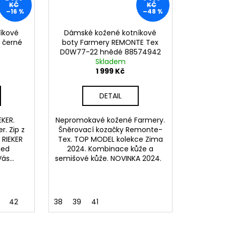
KČ
KČ
–16 %
–48 %
íkové
Dámské kožené kotníkové
 černé
boty Farmery REMONTE Tex
D0W77-22 hnědé 88574942
Skladem
1 999 Kč
DETAIL
EKER.
Nepromokavé kožené Farmery.
r. Zip z
Šněrovací kozačky Remonte-
 RIEKER
Tex. TOP MODEL kolekce Zima
ned
2024. Kombinace kůže a
ás...
semišové kůže. NOVINKA 2024.
42
38
39
41