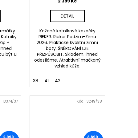
2 399 Kč
DETAIL
armářky.
Kožené kotníkové kozačky
 Kotníky
RIEKER. Rieker Podzim-Zima
Zip +
2026. Praktické kvalitní zimní
 Ihned
boty. ŠNĚROVÁNÍ LZE
ou být u
PŘIZPŮSOBIT. Skladem. Ihned
odesíláme. Atraktivní mačkaný
vzhled kůže.
38
41
42
d:
13374/37
Kód:
13249/38
2 999
3 899