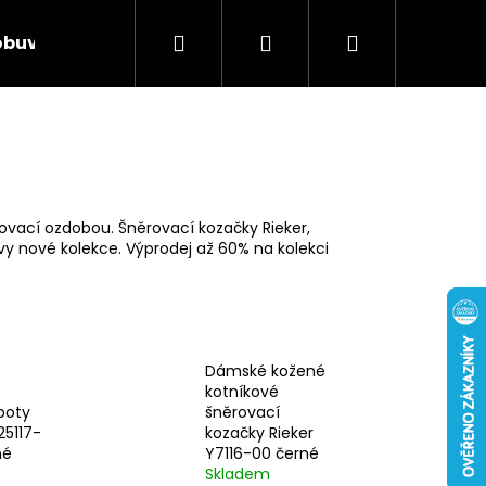
Hledat
Přihlášení
Nákupní
obuv
Rieker Výprodej
AKCE týdne
Obcho
košík
ovací ozdobou. Šněrovací kozačky Rieker,
vy nové kolekce. Výprodej až 60% na kolekci
Dámské kožené
kotníkové
boty
šněrovací
25117-
kozačky Rieker
Následující
né
Y7116-00 černé
Skladem