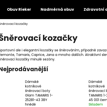
Obuv Rieker
Nadměrná obuv
Zdravotní 
Šněrovací kozačky
Co potřebujete najít?
Šněrovací kozačky
HLEDAT
Sportovní ale i elegantní kozačky se šněrováním, případně zavaz
Remonte, Tamaris, Caprice, Jana a mnoho dalších. Atraktivní sle
šněrovací kozačky minulé sezóny.
Doporučujeme
Nejprodávanější
Dámské
Dámské
kotníkové
kotníkové
šněrovací boty
šněrovací 
Glam TAMARIS 1-
TAMARIS 1-
25281-43 38Y
45 001 čer
hnědé
Skladem