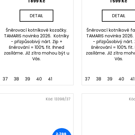
t
1 899 Kč
1 599 Kč
ů
DETAIL
DETAIL
Šněrovací kotníkové kozačky.
Šněrovací kotníkové f
TAMARIS novinka 2026. Kotníky
TAMARIS novinka 2026.
- přizpůsobivý nárt. Zip +
- přizpůsobivý nárt. 
šněrování = 100% fit. Ihned
šněrování = 100% fit.
zasíláme. Již zítra mohou být u
zasíláme. Již zítra moh
Vás.
Vás.
37
38
39
40
41
37
38
39
40
41
Kód:
13398/37
Kó
2 799