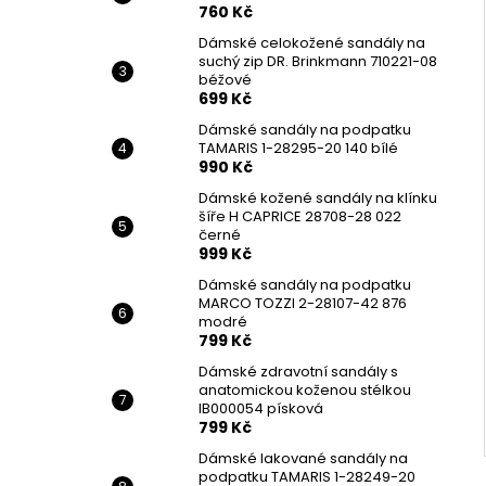
760 Kč
Dámské celokožené sandály na
suchý zip DR. Brinkmann 710221-08
béžové
699 Kč
Dámské sandály na podpatku
TAMARIS 1-28295-20 140 bílé
990 Kč
Dámské kožené sandály na klínku
šíře H CAPRICE 28708-28 022
černé
999 Kč
Dámské sandály na podpatku
MARCO TOZZI 2-28107-42 876
modré
799 Kč
Dámské zdravotní sandály s
anatomickou koženou stélkou
IB000054 písková
799 Kč
Dámské lakované sandály na
podpatku TAMARIS 1-28249-20