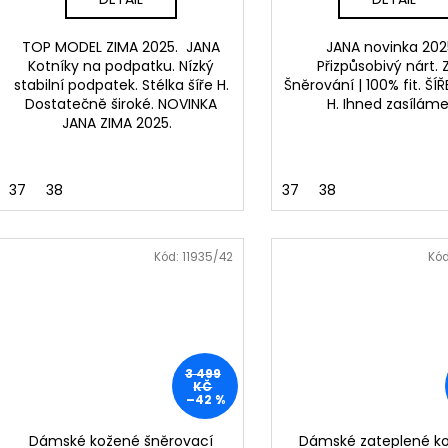
TOP MODEL ZIMA 2025. JANA
JANA novinka 202
Kotníky na podpatku. Nízký
Přizpůsobivý nárt. Z
stabilní podpatek. Stélka šíře H.
Šněrování | 100% fit. ŠÍ
Dostatečně široké. NOVINKA
H. Ihned zasílám
JANA ZIMA 2025.
37
38
37
38
Kód:
11935/42
Kó
3 499
KČ
–42 %
Dámské kožené šněrovací
Dámské zateplené k