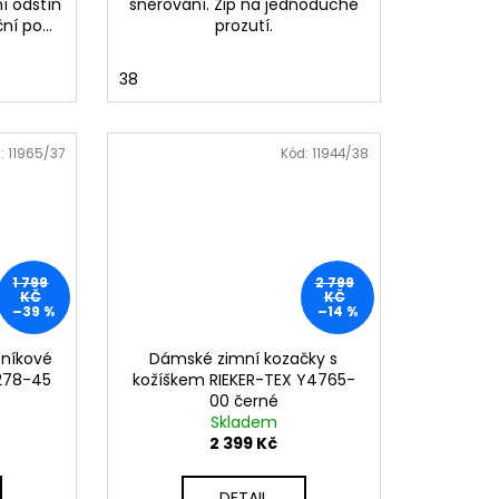
í odstín
šněrování. Zip na jednoduché
ní po...
prozutí.
38
:
11965/37
Kód:
11944/38
1 799
2 799
KČ
KČ
–39 %
–14 %
tníkové
Dámské zimní kozačky s
5278-45
kožíškem RIEKER-TEX Y4765-
00 černé
Skladem
2 399 Kč
DETAIL