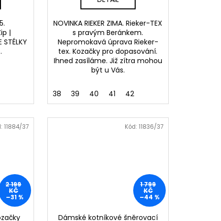
5.
NOVINKA RIEKER ZIMA. Rieker-TEX
ip |
s pravým Beránkem.
ŘE STÉLKY
Nepromokavá úprava Rieker-
e.
tex. Kozačky pro dopasování.
Ihned zasíláme. Již zítra mohou
být u Vás.
38
39
40
41
42
d:
11884/37
Kód:
11836/37
2 199
1 799
KČ
KČ
–31 %
–44 %
ozačky
Dámské kotníkové šněrovací