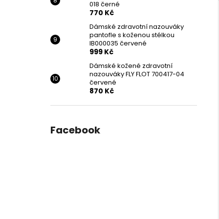
018 černé
770 Kč
Dámské zdravotní nazouváky
pantofle s koženou stélkou
IB000035 červené
999 Kč
Dámské kožené zdravotní
nazouváky FLY FLOT 700417-04
červené
870 Kč
Facebook