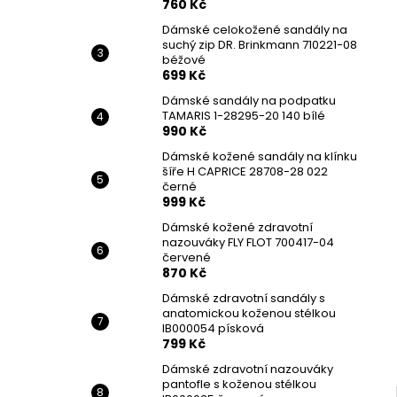
760 Kč
Dámské celokožené sandály na
suchý zip DR. Brinkmann 710221-08
béžové
699 Kč
Dámské sandály na podpatku
TAMARIS 1-28295-20 140 bílé
990 Kč
Dámské kožené sandály na klínku
šíře H CAPRICE 28708-28 022
černé
999 Kč
Dámské kožené zdravotní
nazouváky FLY FLOT 700417-04
červené
870 Kč
Dámské zdravotní sandály s
anatomickou koženou stélkou
IB000054 písková
799 Kč
Dámské zdravotní nazouváky
pantofle s koženou stélkou