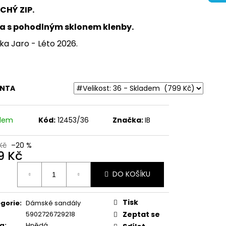
ŽENÉ SANDÁLY NA
CHÝ ZIP.
BRINKMANN 710221-08
ka s pohodlným sklonem klenby.
Kč
ka Jaro - Léto 2026.
ANTA
adem
Kód:
12453/36
Značka:
IB
Kč
–20 %
9 Kč
ná
DO KOŠÍKU
:
Tisk
gorie
:
Dámské sandály
5902726729218
Zeptat se
va
:
Hnědá