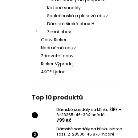
DÁMSKÉ SANDÁLY NA KLÍNKU ŠÍŘE H 8-
l
28365-46-304 HNĚDÉ
Kožené sandály
799 Kč
Společenská a plesová obuv
Původně:
1 699 Kč
Dámská široká obuv H
Zimní obuv
Obuv Rieker
Nadměrná obuv
Zdravotní obuv
Rieker Výprodej
AKCE týdne
Top 10 produktů
Dámské sandály na klínku ŠÍŘE H
8-28365-46-304 hnědé
799 Kč
Dámské sandály na klínku Marco
Tozzi 2-28500-46 876 modré