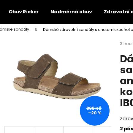
Obuv Rieker
Nadměrná obuv
Zdravotní 
ámské sandály
Dámské zdravotní sandály s anatomickou kože
Co potřebujete najít?
Průmě
3 hod
hodno
Dá
produ
HLEDAT
je
sa
4,7
z
an
5
Doporučujeme
hvězdi
ko
IB
999 KČ
–20 %
Zdrav
2 pás