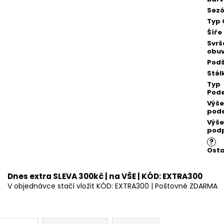
Sez
Typ 
Šíře
Svrš
obuv
Podš
Stél
Typ
Pod
Výše
pod
Výše
pod
?
Osta
Dnes extra SLEVA 300kč | na VŠE | KÓD: EXTRA300
V objednávce stačí vložit KÓD: EXTRA300 | Poštovné ZDARMA