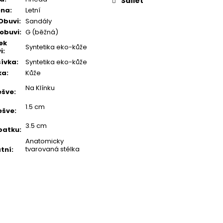
Sdílet
óna
:
Letní
Obuvi
:
Sandály
 obuvi
:
G (běžná)
ek
Syntetika eko-kůže
i
:
ívka
:
Syntetika eko-kůže
ka
:
Kůže
Na Klínku
ešve
:
1.5 cm
ešve
:
3.5 cm
patku
:
Anatomicky
tvarovaná stélka
tní
: