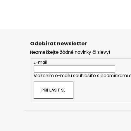
Z
á
Odebírat newsletter
p
Nezmeškejte žádné novinky či slevy!
a
t
E-mail
í
Vložením e-mailu souhlasíte s
podmínkami o
PŘIHLÁSIT SE