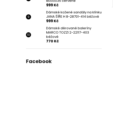
IB000035 červené
999 Kč
Dámské kožené sandály na klínku
JANA ŠÍŘE H 8-28701-414 béžové
999 Kč
Dámské děrované baleríny
MARCO TOZZI 2-22117-403
béžové
770 Kč
Facebook