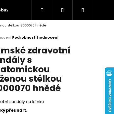
Hledat
Přihlášení
Nákupní
obuv
Rieker Výprodej
AKCE týdne
Obcho
nou stélkou IB000070 hnědé
košík
rné
nocení
Podrobnosti hodnocení
cení
mské zdravotní
ktu
ndály s
atomickou
ček.
ženou stélkou
000070 hnědé
otní sandály na klínku.
Následující
ky přes nárt.