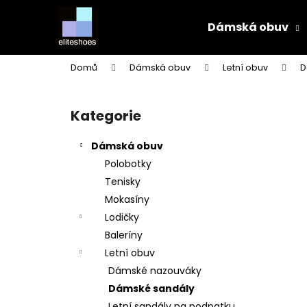
K
Přejít
na
o
Dámská obuv
obsah
Zpět
Zpět
š
do
do
í
Domů
Dámská obuv
Letní obuv
D
k
obchodu
obchodu
P
o
Kategorie
Přeskočit
s
kategorie
t
Dámská obuv
r
Polobotky
a
Tenisky
n
Mokasíny
n
Lodičky
í
Baleríny
p
Letní obuv
a
Dámské nazouváky
n
Dámské sandály
e
Letní sandály na podpatku