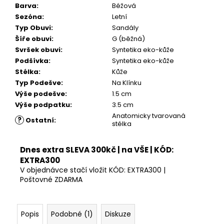
Barva
:
Béžová
Sezóna
:
Letní
Typ Obuvi
:
Sandály
Šíře obuvi
:
G (běžná)
Svršek obuvi
:
Syntetika eko-kůže
Podšívka
:
Syntetika eko-kůže
Stélka
:
Kůže
Typ Podešve
:
Na Klínku
Výše podešve
:
1.5 cm
Výše podpatku
:
3.5 cm
Anatomicky tvarovaná
?
Ostatní
:
stélka
Dnes extra SLEVA 300kč | na VŠE | KÓD:
EXTRA300
V objednávce stačí vložit KÓD: EXTRA300 |
Poštovné ZDARMA
Popis
Podobné (1)
Diskuze