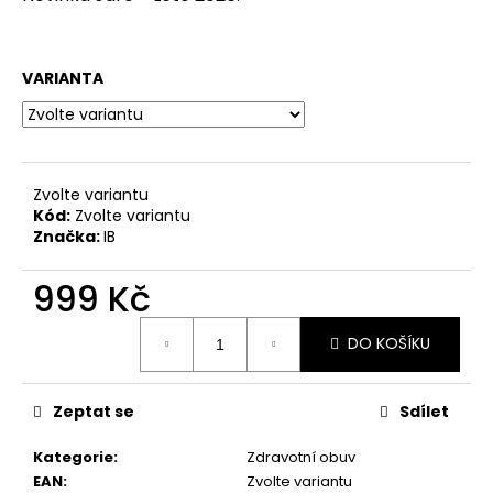
č
u
j
e
VARIANTA
m
e
DÁMSKÉ
Zvolte variantu
SANDÁLY
Kód:
Zvolte variantu
NA
Značka:
IB
PODPATKU
TAMARIS
1-
999 Kč
28295-
20
Měrná
140
DO KOŠÍKU
cena:
BÍLÉ
990
Kč
Zeptat se
Sdílet
Původně:
1
Kategorie
:
Zdravotní obuv
299
Kč
EAN
:
Zvolte variantu