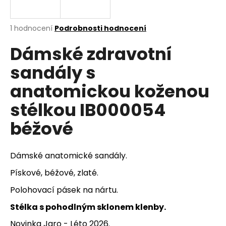
a
j
Průměrné
1 hodnocení
Podrobnosti hodnocení
í
hodnocení
Dámské zdravotní
produktu
t
je
?
sandály s
5,0
z
anatomickou koženou
5
hvězdiček.
stélkou IB000054
HLEDAT
béžové
Dámské anatomické sandály.
D
o
Pískové, béžové, zlaté.
p
Polohovací pásek na nártu.
o
r
Stélka s pohodlným sklonem klenby.
u
Novinka Jaro - Léto 2026.