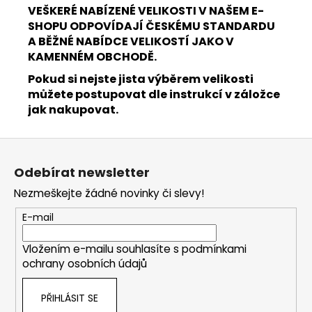
VEŠKERÉ NABÍZENÉ VELIKOSTI V NAŠEM E-
SHOPU ODPOVÍDAJÍ ČESKÉMU STANDARDU
A BĚŽNÉ NABÍDCE VELIKOSTÍ JAKO V
KAMENNÉM OBCHODĚ.
Pokud si nejste jista výběrem velikosti
můžete postupovat dle instrukcí v záložce
jak nakupovat.
Z
á
Odebírat newsletter
p
Nezmeškejte žádné novinky či slevy!
a
t
E-mail
í
Vložením e-mailu souhlasíte s
podmínkami
ochrany osobních údajů
PŘIHLÁSIT SE