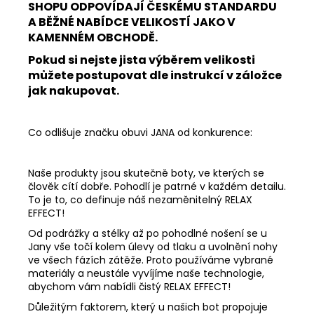
SHOPU ODPOVÍDAJÍ ČESKÉMU STANDARDU
A BĚŽNÉ NABÍDCE VELIKOSTÍ JAKO V
KAMENNÉM OBCHODĚ.
Pokud si nejste jista výběrem velikosti
můžete postupovat dle instrukcí v záložce
jak nakupovat.
Co odlišuje značku obuvi JANA od konkurence:
Naše produkty jsou skutečně boty, ve kterých se
člověk cítí dobře. Pohodlí je patrné v každém detailu.
To je to, co definuje náš nezaměnitelný RELAX
EFFECT!
Od podrážky a stélky až po pohodlné nošení se u
Jany vše točí kolem úlevy od tlaku a uvolnění nohy
ve všech fázích zátěže. Proto používáme vybrané
materiály a neustále vyvíjíme naše technologie,
abychom vám nabídli čistý RELAX EFFECT!
Důležitým faktorem, který u našich bot propojuje