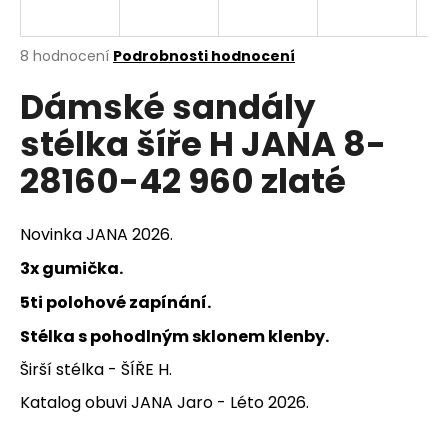
a
j
Průměrné
8 hodnocení
Podrobnosti hodnocení
í
hodnocení
Dámské sandály
produktu
t
je
?
stélka šíře H JANA 8-
4,0
z
28160-42 960 zlaté
5
hvězdiček.
HLEDAT
Novinka JANA 2026.
3x gumička.
5ti polohové zapínání.
D
Stélka s pohodlným sklonem klenby.
o
p
Širší stélka - ŠÍŘE H.
o
Katalog obuvi JANA Jaro - Léto 2026.
r
u