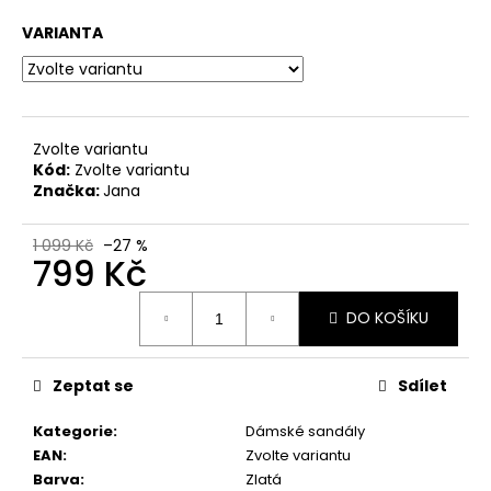
č
u
VARIANTA
j
e
m
e
Zvolte variantu
Kód:
Zvolte variantu
DÁMSKÉ
Značka:
Jana
SANDÁLY
NA
KLÍNKU
1 099 Kč
–27 %
799 Kč
ŠÍŘE
H
8-
Měrná
28365-
DO KOŠÍKU
cena:
46-
304
HNĚDÉ
Zeptat se
Sdílet
799
Kč
Kategorie
:
Dámské sandály
Původně:
EAN
:
Zvolte variantu
1
699
Barva
:
Zlatá