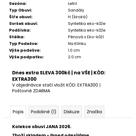
Kč
Sezóna
:
Letní
Typ Obuvi
:
Sandály
Šíře obuvi
:
H (široká)
Svršek obuvi
:
Syntetika eko-kůže
Podšívka
:
Syntetika eko-kůže
Stélka
:
Pěnová s Eko-kůží
Typ Podešve
:
Na Klínku
Výše podešve
:
1.0 cm
Výše podpatku
:
2.0 cm
Dnes extra SLEVA 300kč | na VŠE | KÓD:
EXTRA300
V objednávce stačí vložit KÓD: EXTRA300 |
Poštovné ZDARMA
Popis
Podobné (1)
Diskuze
Značka
Kolekce obuvi JANA 2026.
Zboží skladem - ihned odesíláme.