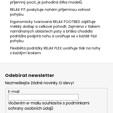
příjemný pocit, je pohodlná šířka modelů.
RELAX FIT poskytuje nohám příjemnou volnost
pohybu.
Ergonomicky tvarovaná RELAX FOOTBED zajišťuje
měkký došlap a celkové pohodlí. Zejména v tlakem
namáhaných oblastech paty a bříška chodidla
podrážka podpírá nohu a uvolňuje se v každé fázi
pohybu.
Flexibilita podrážky RELAX FLEX uvolňuje tlak na nohy
s každým krokem.
Z
á
Odebírat newsletter
p
Nezmeškejte žádné novinky či slevy!
a
t
E-mail
í
Vložením e-mailu souhlasíte s
podmínkami
ochrany osobních údajů