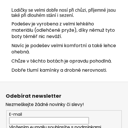
Lodičky se velmi dobře nosí při chůzi, příjemné jsou
také při dlouhém stání i sezení.
Podešev je vyrobena z velmi lehkého
materiálu (odlehčené pryže), díky němuž tyto
boty téměř nic neváží.
Navíc je podešev velmi komfortní a také lehce
ohebná.
Chůze v těchto botách je opravdu pohodlná.
Dobře tlumí kamínky a drobné nerovnosti.
Z
á
Odebírat newsletter
p
Nezmeškejte žádné novinky či slevy!
a
t
E-mail
í
Vložením e-mailu souhlasíte s
podmínkami