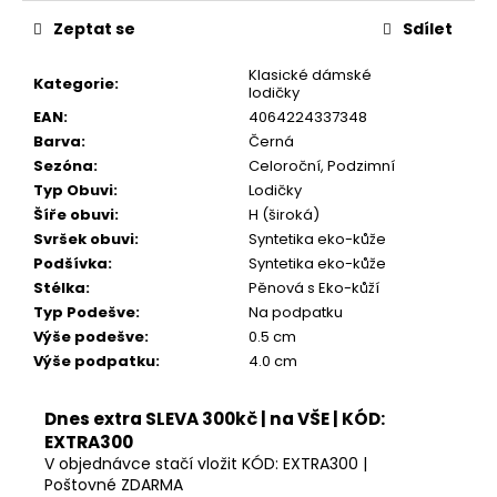
Zeptat se
Sdílet
Klasické dámské
Kategorie
:
lodičky
EAN
:
4064224337348
Barva
:
Černá
Sezóna
:
Celoroční, Podzimní
Typ Obuvi
:
Lodičky
Šíře obuvi
:
H (široká)
Svršek obuvi
:
Syntetika eko-kůže
Podšívka
:
Syntetika eko-kůže
Stélka
:
Pěnová s Eko-kůží
Typ Podešve
:
Na podpatku
Výše podešve
:
0.5 cm
Výše podpatku
:
4.0 cm
Dnes extra SLEVA 300kč | na VŠE | KÓD:
EXTRA300
V objednávce stačí vložit KÓD: EXTRA300 |
Poštovné ZDARMA