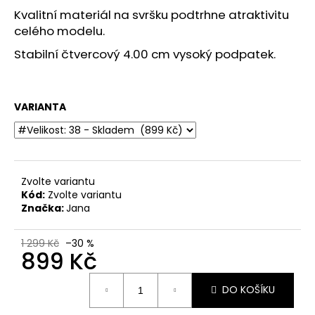
č
Kvalitní materiál na svršku podtrhne atraktivitu
u
celého modelu.
j
e
Stabilní čtvercový 4.00 cm vysoký podpatek.
m
e
VARIANTA
DÁMSKÉ
KOŽENÉ
ZDRAVOTNÍ
NAZOUVÁKY
FLY
FLOT
Zvolte variantu
700417-
Kód:
Zvolte variantu
04
Značka:
Jana
ČERVENÉ
870
1 299 Kč
–30 %
Kč
899 Kč
Původně:
1
Měrná
799
DO KOŠÍKU
cena:
Kč