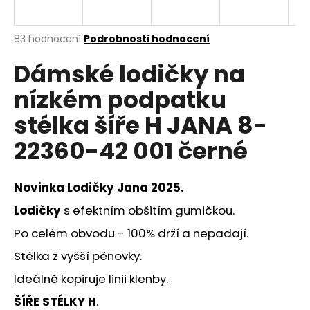
a
j
Průměrné
83 hodnocení
Podrobnosti hodnocení
í
hodnocení
Dámské lodičky na
produktu
t
je
?
nízkém podpatku
3,5
z
stélka šíře H JANA 8-
5
hvězdiček.
22360-42 001 černé
HLEDAT
Novinka Lodičky Jana 2025.
Lodičky
s efektním obšitím gumičkou.
D
Po celém obvodu - 100% drží a nepadají.
o
p
Stélka z vyšší pěnovky.
o
Ideálně kopiruje linii klenby.
r
u
ŠÍŘE STÉLKY H
.