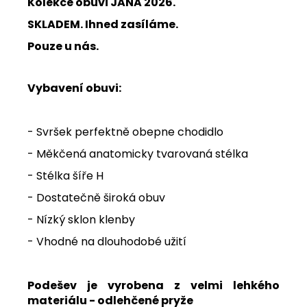
Kolekce obuvi JANA 2026.
SKLADEM. Ihned zasíláme.
Pouze u nás.
Vybavení obuvi:
- Svršek perfektně obepne chodidlo
- Měkčená anatomicky tvarovaná stélka
- Stélka šíře H
- Dostatečně široká obuv
- Nízký sklon klenby
- Vhodné na dlouhodobé užití
Podešev je vyrobena z velmi lehkého
materiálu - odlehčené pryže