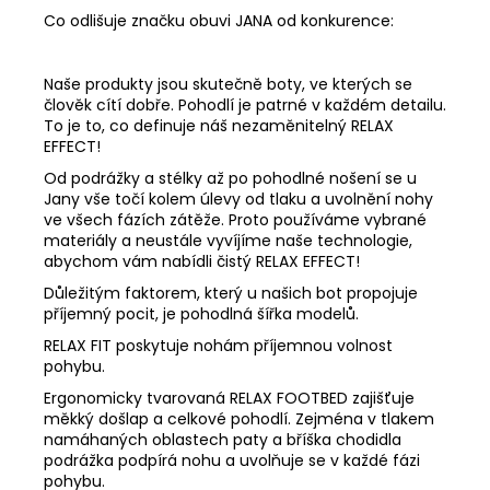
Co odlišuje značku obuvi JANA od konkurence:
Naše produkty jsou skutečně boty, ve kterých se
člověk cítí dobře. Pohodlí je patrné v každém detailu.
To je to, co definuje náš nezaměnitelný RELAX
EFFECT!
Od podrážky a stélky až po pohodlné nošení se u
Jany vše točí kolem úlevy od tlaku a uvolnění nohy
ve všech fázích zátěže. Proto používáme vybrané
materiály a neustále vyvíjíme naše technologie,
abychom vám nabídli čistý RELAX EFFECT!
Důležitým faktorem, který u našich bot propojuje
příjemný pocit, je pohodlná šířka modelů.
RELAX FIT poskytuje nohám příjemnou volnost
pohybu.
Ergonomicky tvarovaná RELAX FOOTBED zajišťuje
měkký došlap a celkové pohodlí. Zejména v tlakem
namáhaných oblastech paty a bříška chodidla
podrážka podpírá nohu a uvolňuje se v každé fázi
pohybu.