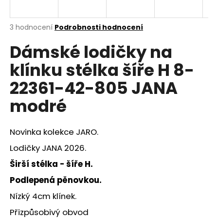
a
j
Průměrné
3 hodnocení
Podrobnosti hodnocení
í
hodnocení
Dámské lodičky na
produktu
t
je
?
klínku stélka šíře H 8-
3,7
z
22361-42-805 JANA
5
hvězdiček.
modré
HLEDAT
Novinka kolekce JARO.
Lodičky JANA 2026.
D
Širší stélka - šíře H.
o
p
Podlepená pěnovkou.
o
Nízký 4cm klínek.
r
u
Přizpůsobivý obvod