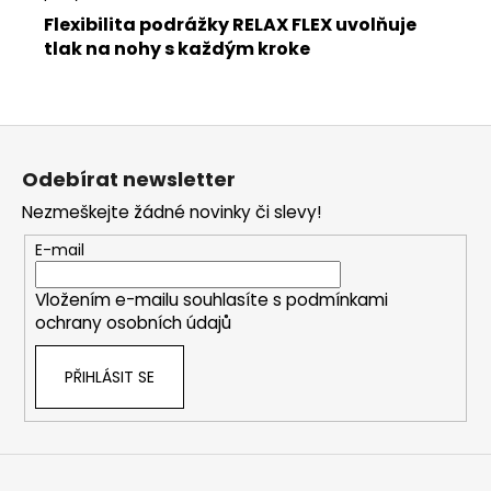
Flexibilita podrážky RELAX FLEX uvolňuje
tlak na nohy s každým kroke
Z
á
Odebírat newsletter
p
Nezmeškejte žádné novinky či slevy!
a
t
E-mail
í
Vložením e-mailu souhlasíte s
podmínkami
ochrany osobních údajů
PŘIHLÁSIT SE