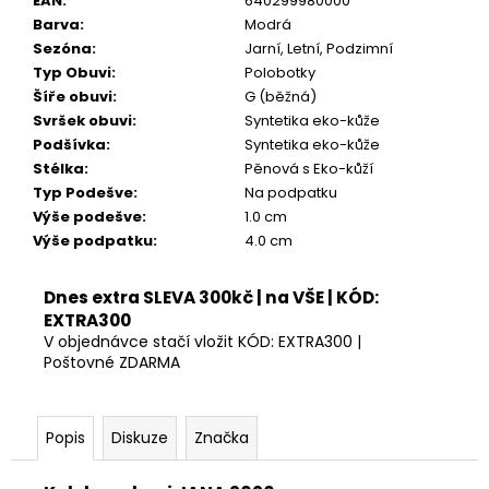
EAN
:
640299980000
Barva
:
Modrá
Sezóna
:
Jarní, Letní, Podzimní
Typ Obuvi
:
Polobotky
Šíře obuvi
:
G (běžná)
Svršek obuvi
:
Syntetika eko-kůže
Podšívka
:
Syntetika eko-kůže
Stélka
:
Pěnová s Eko-kůží
Typ Podešve
:
Na podpatku
Výše podešve
:
1.0 cm
Výše podpatku
:
4.0 cm
Dnes extra SLEVA 300kč | na VŠE | KÓD:
EXTRA300
V objednávce stačí vložit KÓD: EXTRA300 |
Poštovné ZDARMA
Popis
Diskuze
Značka