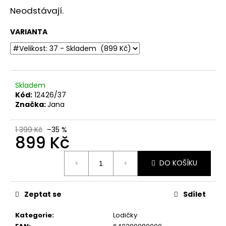
č
Neodstávají.
u
j
VARIANTA
e
m
e
Skladem
DÁMSKÉ
ZDRAVOTNÍ
Kód:
12426/37
NAZOUVÁKY
Značka:
Jana
PANTOFLE
S
KOŽENOU
1 399 Kč
–35 %
899 Kč
STÉLKOU
IB000035
ČERVENÉ
Měrná
DO KOŠÍKU
cena:
999
Kč
Zeptat se
Sdílet
Kategorie
:
Lodičky