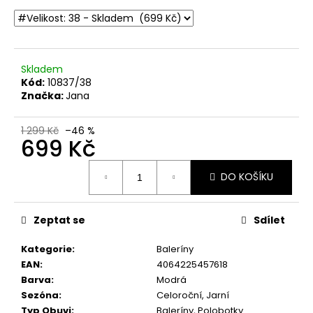
č
u
j
e
m
Skladem
e
Kód:
10837/38
Značka:
Jana
DÁMSKÉ
1 299 Kč
–46 %
SANDÁLY
699 Kč
NA
VYŠŠÍM
Měrná
KLÍNKU
DO KOŠÍKU
RIEKER
cena:
910182
BÉŽOVÉ
Zeptat se
Sdílet
880
Kč
Původně:
Kategorie
:
Baleríny
2
EAN
:
4064225457618
199
Barva
:
Modrá
Kč
Sezóna
:
Celoroční, Jarní
Typ Obuvi
:
Baleríny, Polobotky