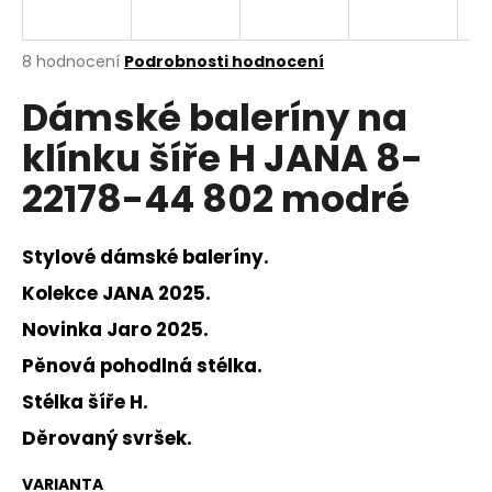
a
j
Průměrné
8 hodnocení
Podrobnosti hodnocení
í
hodnocení
Dámské baleríny na
produktu
t
je
?
klínku šíře H JANA 8-
3,1
z
22178-44 802 modré
5
hvězdiček.
Stylové dámské baleríny.
HLEDAT
Kolekce JANA 2025.
Novinka Jaro 2025.
D
Pěnová pohodlná stélka.
o
p
Stélka šíře H.
o
Děrovaný svršek.
r
u
VARIANTA