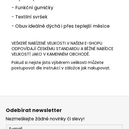
- Funkční gumičky
- Textilní svršek
- Obuv ideálně dýchá i přes teplejší měsíce
VEŠKERÉ NABÍZENÉ VELIKOSTI V NAŠEM E-SHOPU
ODPOVÍDAJÍ ČESKÉMU STANDARDU A BĚŽNÉ NABÍDCE
VELIKOSTÍ JAKO V KAMENNÉM OBCHODĚ.
Pokud si nejste jista výběrem velikosti můžete
postupovat dle instrukcí v záložce jak nakupovat.
Z
á
Odebírat newsletter
p
Nezmeškejte žádné novinky či slevy!
a
E-mail