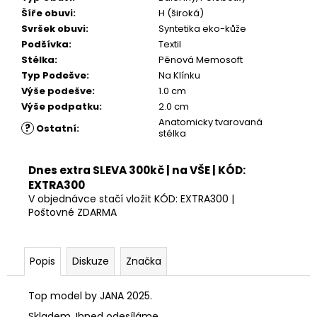
Šíře obuvi
:
H (široká)
Svršek obuvi
:
Syntetika eko-kůže
Podšívka
:
Textil
Stélka
:
Pěnová Memosoft
Typ Podešve
:
Na Klínku
Výše podešve
:
1.0 cm
Výše podpatku
:
2.0 cm
Anatomicky tvarovaná
?
Ostatní
:
stélka
Dnes extra SLEVA 300kč | na VŠE | KÓD:
EXTRA300
V objednávce stačí vložit KÓD: EXTRA300 |
Poštovné ZDARMA
Popis
Diskuze
Značka
Top model by JANA 2025.
Skladem. Ihned odesíláme.