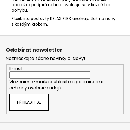
podrážka podpírá nohu a uvolňuje se v každé fázi
pohybu.
Flexibilita podrážky RELAX FLEX uvolňuje tlak na nohy
s každým krokem.
Z
á
Odebírat newsletter
p
Nezmeškejte žádné novinky či slevy!
a
t
E-mail
í
Vložením e-mailu souhlasíte s
podmínkami
ochrany osobních údajů
PŘIHLÁSIT SE