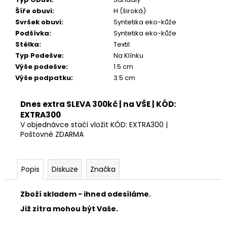
Šíře obuvi
:
H (široká)
Svršek obuvi
:
Syntetika eko-kůže
Podšívka
:
Syntetika eko-kůže
Stélka
:
Textil
Typ Podešve
:
Na Klínku
Výše podešve
:
1.5 cm
Výše podpatku
:
3.5 cm
Dnes extra SLEVA 300kč | na VŠE | KÓD:
EXTRA300
V objednávce stačí vložit KÓD: EXTRA300 |
Poštovné ZDARMA
Popis
Diskuze
Značka
Zboží skladem - ihned odesíláme.
Již zítra mohou být Vaše.