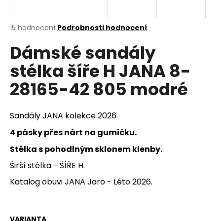
a
j
Průměrné
15 hodnocení
Podrobnosti hodnocení
í
hodnocení
Dámské sandály
produktu
t
je
?
stélka šíře H JANA 8-
3,7
z
28165-42 805 modré
5
hvězdiček.
HLEDAT
Sandály JANA kolekce 2026.
4 pásky přes nárt na gumičku.
Stélka s pohodlným sklonem klenby.
D
Širší stélka - ŠÍŘE H.
o
p
Katalog obuvi JANA Jaro - Léto 2026.
o
r
u
VARIANTA