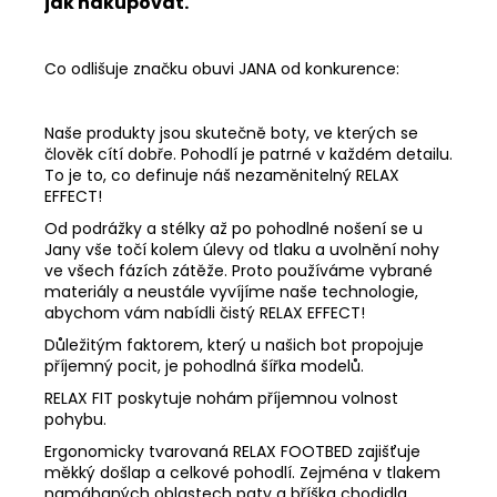
jak nakupovat.
Co odlišuje značku obuvi JANA od konkurence:
Naše produkty jsou skutečně boty, ve kterých se
člověk cítí dobře. Pohodlí je patrné v každém detailu.
To je to, co definuje náš nezaměnitelný RELAX
EFFECT!
Od podrážky a stélky až po pohodlné nošení se u
Jany vše točí kolem úlevy od tlaku a uvolnění nohy
ve všech fázích zátěže. Proto používáme vybrané
materiály a neustále vyvíjíme naše technologie,
abychom vám nabídli čistý RELAX EFFECT!
Důležitým faktorem, který u našich bot propojuje
příjemný pocit, je pohodlná šířka modelů.
RELAX FIT poskytuje nohám příjemnou volnost
pohybu.
Ergonomicky tvarovaná RELAX FOOTBED zajišťuje
měkký došlap a celkové pohodlí. Zejména v tlakem
namáhaných oblastech paty a bříška chodidla