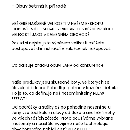
- Obuv šetrná k přírodě
VEŠKERÉ NABÍZENÉ VELIKOSTI V NAŠEM E-SHOPU
ODPOVÍDAJÍ ČESKÉMU STANDARDU A BĚŽNÉ NABÍDCE
VELIKOSTÍ JAKO V KAMENNÉM OBCHODĚ.
Pokud si nejste jista výběrem velikosti můžete
postupovat dle instrukcí v záložce jak nakupovat.
Co odlišuje značku obuvi JANA od konkurence:
Naše produkty jsou skutečně boty, ve kterých se
člověk cítí dobře. Pohodlí je patrné v každém detailu.
To je to, co definuje náš nezaměnitelný RELAX
EFFECT!
Od podrážky a stélky až po pohodlné nošení se u
Jany vše točí kolem úlevy od tlaku a uvolnění nohy
ve všech fázích zátěže. Proto používáme vybrané
materiály a neustále vyvíjíme naše technologie,
abychom vám nabídli čistý RELAX EFFECT!