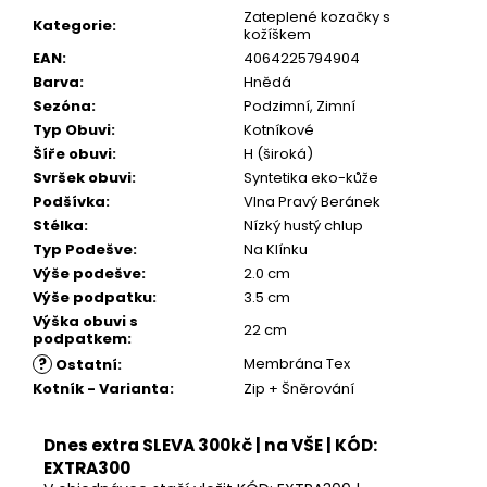
899
Zateplené kozačky s
Kč
Kategorie
:
kožíškem
EAN
:
4064225794904
Barva
:
Hnědá
Sezóna
:
Podzimní, Zimní
Typ Obuvi
:
Kotníkové
Šíře obuvi
:
H (široká)
Svršek obuvi
:
Syntetika eko-kůže
Podšívka
:
Vlna Pravý Beránek
Stélka
:
Nízký hustý chlup
Typ Podešve
:
Na Klínku
Výše podešve
:
2.0 cm
Výše podpatku
:
3.5 cm
Výška obuvi s
22 cm
podpatkem
:
?
Membrána Tex
Ostatní
:
Kotník - Varianta
:
Zip + Šněrování
Dnes extra SLEVA 300kč | na VŠE | KÓD:
EXTRA300