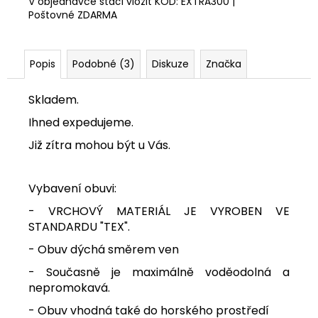
V objednávce stačí vložit KÓD: EXTRA300 |
Poštovné ZDARMA
Popis
Podobné (3)
Diskuze
Značka
Skladem.
Ihned expedujeme.
Již zítra mohou být u Vás.
Vybavení obuvi:
- VRCHOVÝ MATERIÁL JE VYROBEN VE
STANDARDU "TEX".
- Obuv dýchá směrem ven
- Současně je maximálně voděodolná a
nepromokavá.
- Obuv vhodná také do horského prostředí