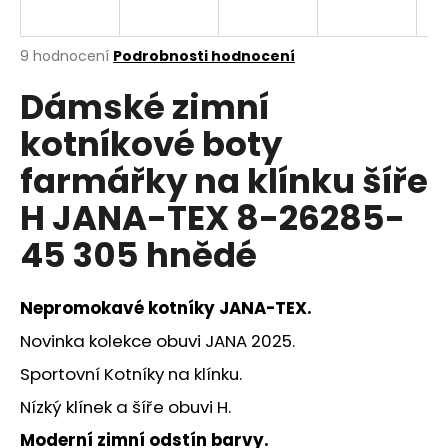
a
j
Průměrné
9 hodnocení
Podrobnosti hodnocení
í
hodnocení
Dámské zimní
produktu
t
je
?
kotníkové boty
3,9
z
farmářky na klínku šíře
5
hvězdiček.
H JANA-TEX 8-26285-
HLEDAT
45 305 hnědé
Nepromokavé kotníky JANA-TEX.
D
o
Novinka kolekce obuvi JANA 2025.
p
Sportovní Kotníky na klínku.
o
r
Nízký klínek a šíře obuvi H.
u
Moderní zimní odstín barvy.