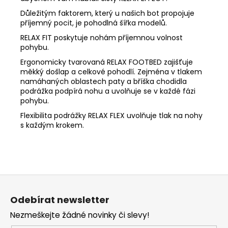
Důležitým faktorem, který u našich bot propojuje
příjemný pocit, je pohodlná šířka modelů.
RELAX FIT poskytuje nohám příjemnou volnost
pohybu.
Ergonomicky tvarovaná RELAX FOOTBED zajišťuje
měkký došlap a celkové pohodlí. Zejména v tlakem
namáhaných oblastech paty a bříška chodidla
podrážka podpírá nohu a uvolňuje se v každé fázi
pohybu.
Flexibilita podrážky RELAX FLEX uvolňuje tlak na nohy
s každým krokem.
Z
á
Odebírat newsletter
p
Nezmeškejte žádné novinky či slevy!
a