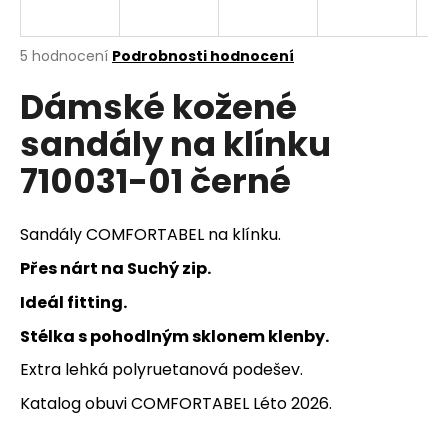
a
j
Průměrné
5 hodnocení
Podrobnosti hodnocení
í
hodnocení
Dámské kožené
produktu
t
je
?
sandály na klínku
5,0
z
710031-01 černé
5
hvězdiček.
HLEDAT
Sandály COMFORTABEL na klínku.
Přes nárt na Suchý zip.
Ideál fitting.
D
Stélka s pohodlným sklonem klenby.
o
p
Extra lehká polyruetanová podešev.
o
Katalog obuvi COMFORTABEL Léto 2026.
r
u