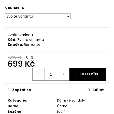
č
u
VARIANTA
j
e
m
e
Zvolte variantu
Kód:
Zvolte variantu
DÁMSKÉ
Značka:
Remonte
CELOKOŽENÉ
SANDÁLY
NA
1 799 Kč
–61 %
699 Kč
SUCHÝ
ZIP
DR.
Měrná
BRINKMANN
DO KOŠÍKU
cena:
710221-
08
BÉŽOVÉ
Zeptat se
Sdílet
699
Kč
Kategorie
:
Dámské sandály
Původně:
Barva
:
Černá
1
999
Sezóna
:
Letní