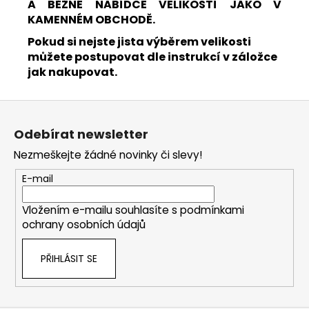
A BĚŽNÉ NABÍDCE VELIKOSTÍ JAKO V
KAMENNÉM OBCHODĚ.
Pokud si nejste jista výběrem velikosti
můžete postupovat dle instrukcí v záložce
jak nakupovat.
Z
á
Odebírat newsletter
p
Nezmeškejte žádné novinky či slevy!
a
t
E-mail
í
Vložením e-mailu souhlasíte s
podmínkami
ochrany osobních údajů
PŘIHLÁSIT SE