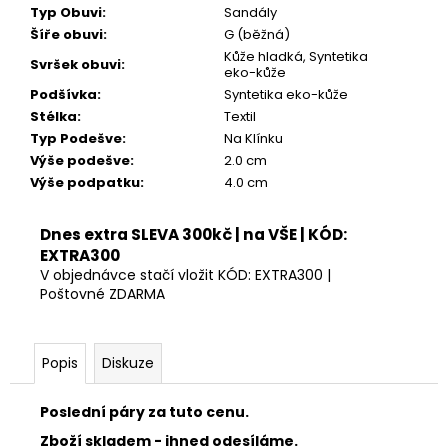
Kč
Typ Obuvi
:
Sandály
Šíře obuvi
:
G (běžná)
Kůže hladká, Syntetika
Svršek obuvi
:
eko-kůže
Podšívka
:
Syntetika eko-kůže
Stélka
:
Textil
Typ Podešve
:
Na Klínku
Výše podešve
:
2.0 cm
Výše podpatku
:
4.0 cm
Dnes extra SLEVA 300kč | na VŠE | KÓD:
EXTRA300
V objednávce stačí vložit KÓD: EXTRA300 |
Poštovné ZDARMA
Popis
Diskuze
Poslední páry za tuto cenu.
Zboží skladem - ihned odesíláme.