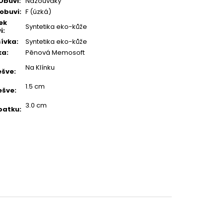
Obuvi
:
Nazouváky
 obuvi
:
F (úzká)
ek
Syntetika eko-kůže
i
:
ívka
:
Syntetika eko-kůže
ka
:
Pěnová Memosoft
Na Klínku
ešve
:
1.5 cm
ešve
:
3.0 cm
patku
: