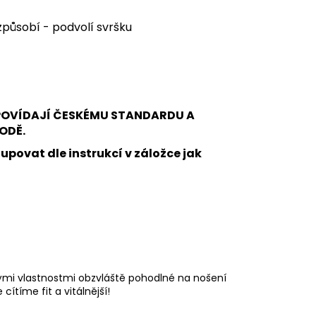
působí - podvolí svršku
DPOVÍDAJÍ ČESKÉMU STANDARDU A
ODĚ.
upovat dle instrukcí v záložce jak
ými vlastnostmi obzvláště pohodlné na nošení
cítíme fit a vitálnější!