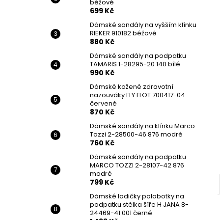
béžové
699 Kč
Dámské sandály na vyšším klínku
RIEKER 910182 béžové
880 Kč
Dámské sandály na podpatku
TAMARIS 1-28295-20 140 bílé
990 Kč
Dámské kožené zdravotní
nazouváky FLY FLOT 700417-04
červené
870 Kč
Dámské sandály na klínku Marco
Tozzi 2-28500-46 876 modré
760 Kč
Dámské sandály na podpatku
MARCO TOZZI 2-28107-42 876
modré
799 Kč
Dámské lodičky polobotky na
podpatku stélka šíře H JANA 8-
24469-41 001 černé