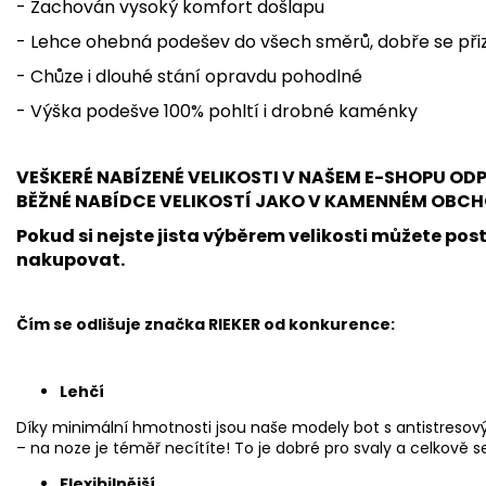
- Zachován vysoký komfort došlapu
- Lehce ohebná podešev do všech směrů, dobře se přiz
- Chůze i dlouhé stání opravdu pohodlné
- Výška podešve 100% pohltí i drobné kaménky
VEŠKERÉ NABÍZENÉ VELIKOSTI V NAŠEM E-SHOPU O
BĚŽNÉ NABÍDCE VELIKOSTÍ JAKO V KAMENNÉM OBCH
Pokud si nejste jista výběrem velikosti můžete post
nakupovat.
Čím se odlišuje značka RIEKER od konkurence:
Lehčí
Díky minimální hmotnosti jsou naše modely bot s antistresov
– na noze je téměř necítíte! To je dobré pro svaly a celkově se 
Flexibilnější