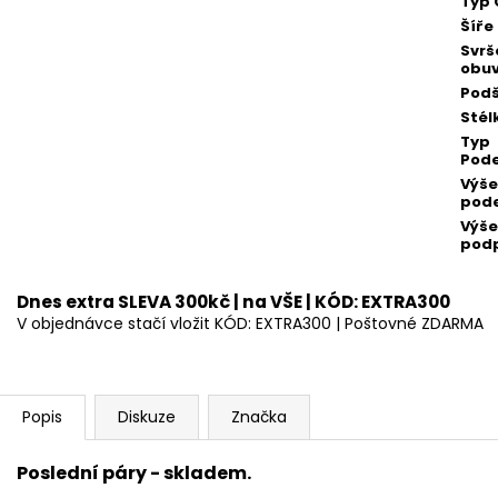
Typ 
Šíře
Svrš
obuv
Podš
Stél
Typ
Pod
Výše
pod
Výše
pod
Dnes extra SLEVA 300kč | na VŠE | KÓD: EXTRA300
V objednávce stačí vložit KÓD: EXTRA300 | Poštovné ZDARMA
Popis
Diskuze
Značka
Poslední páry - skladem.