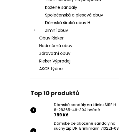
DÁMSKÉ SANDÁLY NA KLÍNKU ŠÍŘE H 8-
l
28365-46-304 HNĚDÉ
Kožené sandály
799 Kč
Společenská a plesová obuv
Původně:
1 699 Kč
Dámská široká obuv H
Zimní obuv
Obuv Rieker
Nadměrná obuv
Zdravotní obuv
Rieker Výprodej
AKCE týdne
Top 10 produktů
Dámské sandály na klínku ŠÍŘE H
8-28365-46-304 hnědé
799 Kč
Dámské celokožené sandály na
suchý zip DR. Brinkmann 710221-08