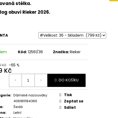
 NA VYŠŠÍM KLÍNKU
ovaná stélka.
ÉŽOVÉ
log obuvi Rieker 2026.
Kč
ANTA
adem
Kód:
12561/36
Značka:
Rieker
9 Kč
–65 %
9 Kč
ná
DO KOŠÍKU
:
Tisk
gorie
:
Dámské nazouváky
4061811194360
Zeptat se
va
:
Šedá
Sdílet
óna
:
Letní