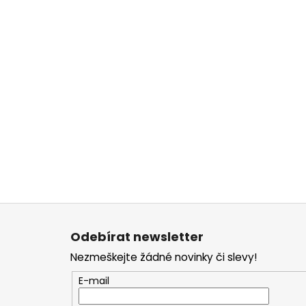
Z
á
Odebírat newsletter
p
Nezmeškejte žádné novinky či slevy!
a
t
E-mail
í