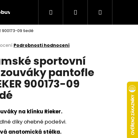
Hledat
Přihlášení
Nákupní
obuv
Rieker Výprodej
AKCE týdne
Obcho
R 900173-09 šedé
košík
rné
nocení
Podrobnosti hodnocení
cení
mské sportovní
ktu
zouváky pantofle
EKER 900173-09
ček.
dé
uváky na klínku Rieker.
dlné díky ohebné podešvi.
Následující
vá anatomická stélka.