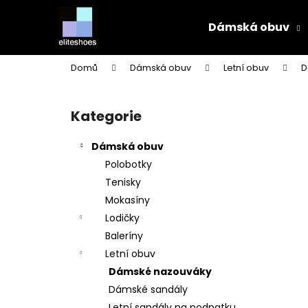
K
Přejít
na
o
Dámská obuv
obsah
Zpět
Zpět
š
do
do
í
Domů
Dámská obuv
Letní obuv
D
k
obchodu
obchodu
P
o
Kategorie
Přeskočit
s
kategorie
t
Dámská obuv
r
Polobotky
a
Tenisky
n
Mokasíny
n
Lodičky
í
Baleríny
p
Letní obuv
a
Dámské nazouváky
n
Dámské sandály
e
Letní sandály na podpatku