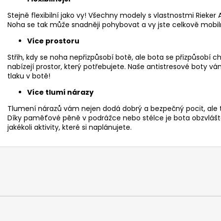
Stejně flexibilní jako vy! Všechny modely s vlastnostmi Rieker A
Noha se tak může snadněji pohybovat a vy jste celkově mobiln
Více prostoru
Střih, kdy se noha nepřizpůsobí botě, ale bota se přizpůsobí
nabízejí prostor, který potřebujete. Naše antistresové boty v
tlaku v botě!
Více tlumí nárazy
Tlumení nárazů vám nejen dodá dobrý a bezpečný pocit, ale t
Díky paměťové pěně v podrážce nebo stélce je bota obzvlášt
jakékoli aktivity, které si naplánujete.