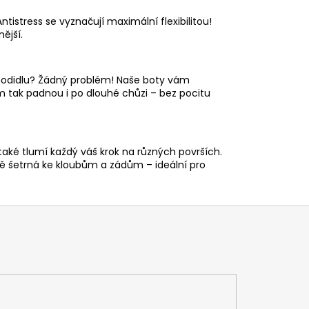
ntistress se vyznačují maximální flexibilitou!
ější.
 chodidlu? Žádný problém! Naše boty vám
ám tak padnou i po dlouhé chůzi – bez pocitu
aké tlumí každý váš krok na různých površích.
ě šetrná ke kloubům a zádům – ideální pro