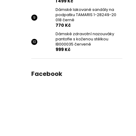
1 499 Kč
Dámské lakované sandály na
podpatku TAMARIS 1-28249-20
018 černé
770 Kč
Dámské zdravotní nazouváky
pantofle s koženou stélkou
IB000035 červené
999 Kč
Facebook