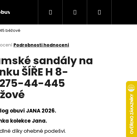
Hledat
Přihlášení
Nákupní
obuv
Rieker Výprodej
AKCE týdne
Obcho
445 béžové
košík
rné
nocení
Podrobnosti hodnocení
cení
mské sandály na
ktu
ínku ŠÍŘE H 8-
275-44-445
ček.
žové
log obuvi JANA 2026.
nka kolekce Jana.
Následující
dlné díky ohebné podešvi.