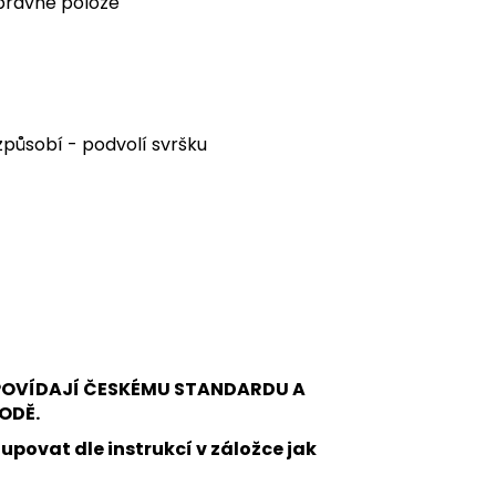
správné poloze
působí - podvolí svršku
DPOVÍDAJÍ ČESKÉMU STANDARDU A
ODĚ.
upovat dle instrukcí v záložce jak