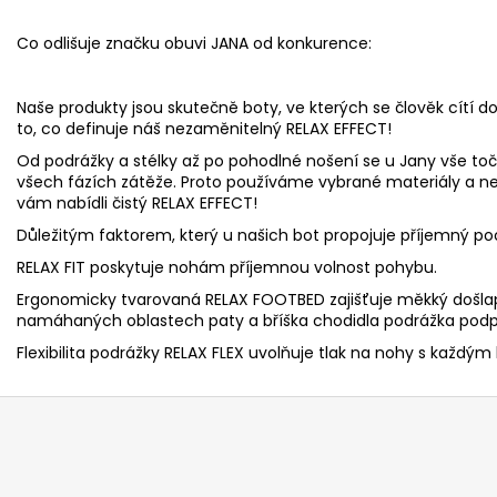
Co odlišuje značku obuvi JANA od konkurence:
Naše produkty jsou skutečně boty, ve kterých se člověk cítí do
to, co definuje náš nezaměnitelný RELAX EFFECT!
Od podrážky a stélky až po pohodlné nošení se u Jany vše toč
všech fázích zátěže. Proto používáme vybrané materiály a n
vám nabídli čistý RELAX EFFECT!
Důležitým faktorem, který u našich bot propojuje příjemný poc
RELAX FIT poskytuje nohám příjemnou volnost pohybu.
Ergonomicky tvarovaná RELAX FOOTBED zajišťuje měkký došlap
namáhaných oblastech paty a bříška chodidla podrážka podpí
Flexibilita podrážky RELAX FLEX uvolňuje tlak na nohy s každým