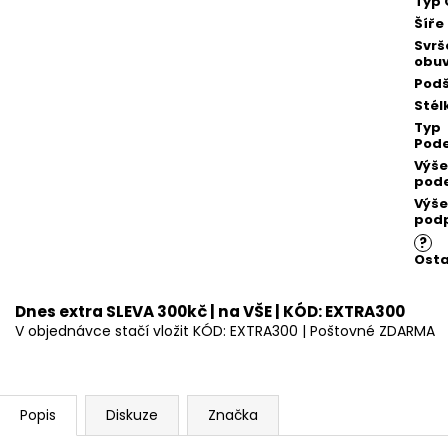
Typ 
Šíře
Svrš
obuv
Podš
Stél
Typ
Pod
Výše
pod
Výše
pod
?
Osta
Dnes extra SLEVA 300kč | na VŠE | KÓD: EXTRA300
V objednávce stačí vložit KÓD: EXTRA300 | Poštovné ZDARMA
Popis
Diskuze
Značka