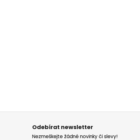
Z
á
Odebírat newsletter
p
Nezmeškejte žádné novinky či slevy!
a