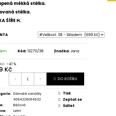
 NA VYŠŠÍM KLÍNKU
epená měkká stélka.
ÉŽOVÉ
ovaná stélka.
Kč
KA ŠÍŘE H.
ANTA
adem
Kód:
13270/38
Značka:
Jana
 Kč
–41 %
9 Kč
ná
DO KOŠÍKU
:
Tisk
gorie
:
Dámské sandály
4064226064532
Zeptat se
va
:
Béžová
Sdílet
óna
:
Letní