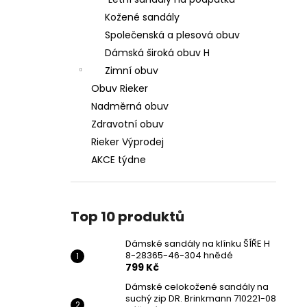
DÁMSKÉ SANDÁLY NA KLÍNKU ŠÍŘE H 8-
l
28365-46-304 HNĚDÉ
Kožené sandály
799 Kč
Společenská a plesová obuv
Původně:
1 699 Kč
Dámská široká obuv H
Zimní obuv
Obuv Rieker
Nadměrná obuv
Zdravotní obuv
Rieker Výprodej
AKCE týdne
Top 10 produktů
Dámské sandály na klínku ŠÍŘE H
8-28365-46-304 hnědé
799 Kč
Dámské celokožené sandály na
suchý zip DR. Brinkmann 710221-08