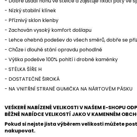
- Dobře usadí nohu ve stélce a zajišťuje fixaci paty ve 
- Nízký stabilní klínek
- Příznivý sklon klenby
- Zachován vysoký komfort došlapu
- Lehce ohebná podešev do všech směrů, dobře se přiz
- Chůze i dlouhé stání opravdu pohodlné
- Výška podešve 100% pohltí i drobné kaménky
- STÉLKA ŠÍŘE H
- DOSTATEČNĚ ŠIROKÁ
- NA VNITŘNÍ STRANĚ GUMIČKA NA NÁRTOVÉM PÁSKU
VEŠKERÉ NABÍZENÉ VELIKOSTI V NAŠEM E-SHOPU O
BĚŽNÉ NABÍDCE VELIKOSTÍ JAKO V KAMENNÉM OBCH
Pokud si nejste jista výběrem velikosti můžete post
nakupovat.