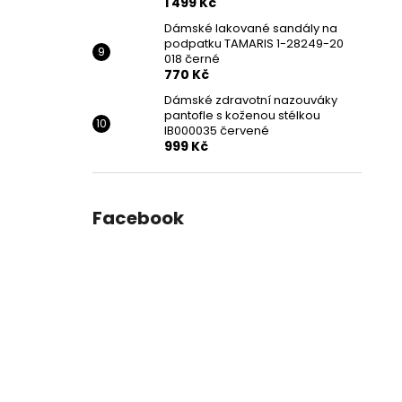
1 499 Kč
Dámské lakované sandály na
podpatku TAMARIS 1-28249-20
018 černé
770 Kč
Dámské zdravotní nazouváky
pantofle s koženou stélkou
IB000035 červené
999 Kč
Facebook