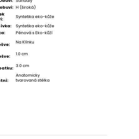
Obuvi
:
Sandály
 obuvi
:
H (široká)
ek
Syntetika eko-kůže
i
:
ívka
:
Syntetika eko-kůže
ka
:
Pěnová s Eko-kůží
Na Klínku
ešve
:
1.0 cm
ešve
:
3.0 cm
patku
:
Anatomicky
tvarovaná stélka
tní
: