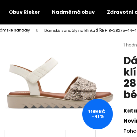
Obuv Rieker
Nadměrná obuv
Zdravotní 
ámské sandály
Dámské sandály na klínku ŠÍŘE H 8-28275-44-
Co potřebujete najít?
Průmě
1 hod
hodno
Dá
produ
HLEDAT
je
kl
5,0
z
28
5
Doporučujeme
hvězdi
bé
Kata
1 199 KČ
–41 %
Novi
Poho