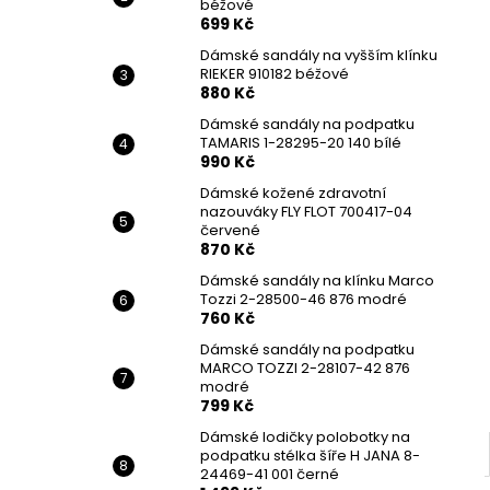
béžové
699 Kč
Dámské sandály na vyšším klínku
RIEKER 910182 béžové
880 Kč
Dámské sandály na podpatku
TAMARIS 1-28295-20 140 bílé
990 Kč
Dámské kožené zdravotní
nazouváky FLY FLOT 700417-04
červené
870 Kč
Dámské sandály na klínku Marco
Tozzi 2-28500-46 876 modré
760 Kč
Dámské sandály na podpatku
MARCO TOZZI 2-28107-42 876
modré
799 Kč
Dámské lodičky polobotky na
podpatku stélka šíře H JANA 8-
24469-41 001 černé