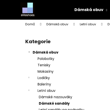
K
Přejít
na
o
Dámská obuv
obsah
Zpět
Zpět
š
do
do
í
Domů
Dámská obuv
Letní obuv
D
k
obchodu
obchodu
P
o
Kategorie
Přeskočit
s
kategorie
t
Dámská obuv
r
Polobotky
a
Tenisky
n
Mokasíny
n
Lodičky
í
Baleríny
p
Letní obuv
a
Dámské nazouváky
n
Dámské sandály
e
Letní sandály na podpatku