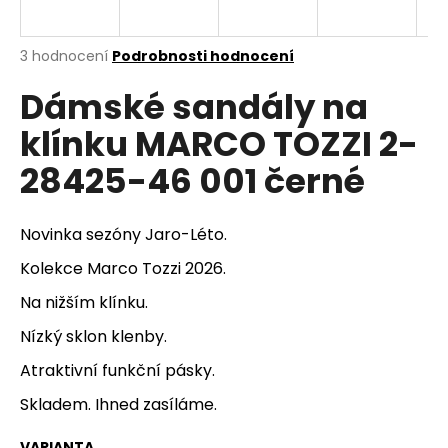
a
j
Průměrné
3 hodnocení
Podrobnosti hodnocení
í
hodnocení
Dámské sandály na
produktu
t
je
?
klínku MARCO TOZZI 2-
4,3
z
28425-46 001 černé
5
hvězdiček.
HLEDAT
Novinka sezóny Jaro-Léto.
Kolekce Marco Tozzi 2026.
Na nižším klínku.
D
Nízký sklon klenby.
o
p
Atraktivní funkční pásky.
o
Skladem. Ihned zasíláme.
r
u
VARIANTA