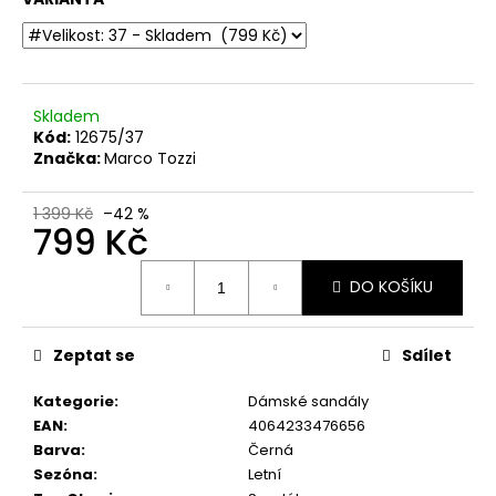
č
u
j
e
m
Skladem
e
Kód:
12675/37
Značka:
Marco Tozzi
DÁMSKÉ
SANDÁLY
1 399 Kč
–42 %
NA
799 Kč
PODPATKU
MARCO
Měrná
TOZZI
DO KOŠÍKU
cena:
2-
28107-
42
Zeptat se
Sdílet
876
MODRÉ
Kategorie
:
Dámské sandály
799
Kč
EAN
:
4064233476656
Původně:
Barva
:
Černá
1
Sezóna
:
Letní
299