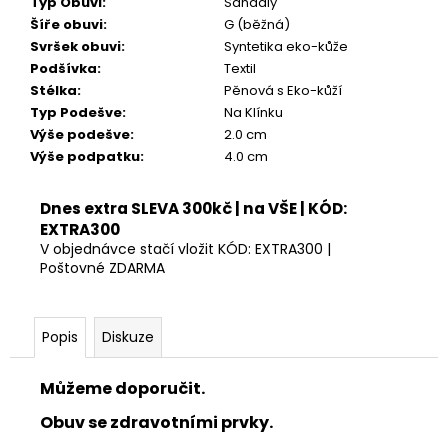
Typ Obuvi
:
Sandály
Kč
Šíře obuvi
:
G (běžná)
Svršek obuvi
:
Syntetika eko-kůže
Podšívka
:
Textil
Stélka
:
Pěnová s Eko-kůží
Typ Podešve
:
Na Klínku
Výše podešve
:
2.0 cm
Výše podpatku
:
4.0 cm
Dnes extra SLEVA 300kč | na VŠE | KÓD:
EXTRA300
V objednávce stačí vložit KÓD: EXTRA300 |
Poštovné ZDARMA
Popis
Diskuze
Můžeme doporučit.
Obuv se zdravotními prvky.