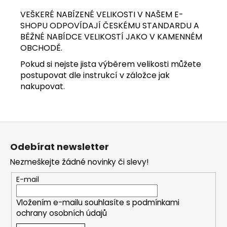
VEŠKERÉ NABÍZENÉ VELIKOSTI V NAŠEM E-
SHOPU ODPOVÍDAJÍ ČESKÉMU STANDARDU A
BĚŽNÉ NABÍDCE VELIKOSTÍ JAKO V KAMENNÉM
OBCHODĚ.
Pokud si nejste jista výběrem velikosti můžete
postupovat dle instrukcí v záložce jak
nakupovat.
Z
á
Odebírat newsletter
p
Nezmeškejte žádné novinky či slevy!
a
t
E-mail
í
Vložením e-mailu souhlasíte s
podmínkami
ochrany osobních údajů