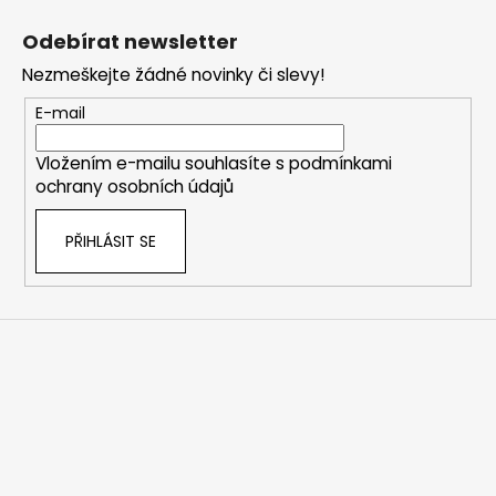
Z
á
Odebírat newsletter
p
Nezmeškejte žádné novinky či slevy!
a
t
E-mail
í
Vložením e-mailu souhlasíte s
podmínkami
ochrany osobních údajů
PŘIHLÁSIT SE