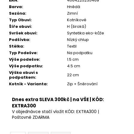
EAN
:
4064225235469
Barva
:
Hnědá
Sezóna
:
Zimní
Typ Obuvi
:
Kotníkové
Šíře obuvi
:
H (široká)
Svršek obuvi
:
Syntetika eko-kůže
Podšívka
:
Nízký chlup
Stélka
:
Textil
Typ Podešve
:
Na podpatku
Výše podešve
:
1.5 cm
Výše podpatku
:
4.5 cm
Výška obuvi s
22 cm
podpatkem
:
Kotník - Varianta
:
Zip + Šněrování
Dnes extra SLEVA 300kč | na VŠE | KÓD:
EXTRA300
V objednávce stačí vložit KÓD: EXTRA300 |
Poštovné ZDARMA