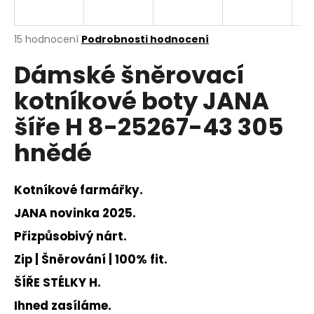
a
j
Průměrné
15 hodnocení
Podrobnosti hodnocení
í
hodnocení
Dámské šněrovací
produktu
t
je
?
kotníkové boty JANA
3,0
z
šíře H 8-25267-43 305
5
hvězdiček.
hnědé
HLEDAT
Kotníkové farmářky.
JANA novinka 2025.
D
Přizpůsobivý nárt.
o
p
Zip | Šněrování | 100% fit.
o
ŠÍŘE STÉLKY H.
r
u
Ihned zasíláme.