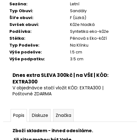
Kč
Sezóna
:
Letní
Typ Obuvi
:
Sandály
Šíře obuvi
:
F (úzká)
Svršek obuvi
:
Kůže hladká
Podšívka
:
Syntetika eko-kůže
Stélka
:
Pěnová s Eko-kůží
Typ Podešve
:
Na Klínku
Výše podešve
:
1.5 cm
Výše podpatku
:
3.5 cm
Dnes extra SLEVA 300kč | na VŠE | KÓD:
EXTRA300
V objednávce stačí vložit KÓD: EXTRA300 |
Poštovné ZDARMA
Popis
Diskuze
Značka
Zboží skladem - ihned odesíláme.
Již zítra mohou být Vaše.