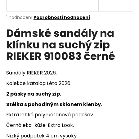
a
j
Průměrné
1 hodnocení
Podrobnosti hodnocení
í
hodnocení
Dámské sandály na
produktu
t
je
?
klínku na suchý zip
5,0
z
RIEKER 910083 černé
5
hvězdiček.
HLEDAT
Sandály RIEKER 2026.
Kolekce katalog Léto 2026.
2 pásky na suchý zip.
D
Stélka s pohodlným sklonem klenby.
o
p
Extra lehká polyruetanová podešev.
o
Černá eko-kůže. Extra Look.
r
u
Nízký podpatek 4 cm vysoký.