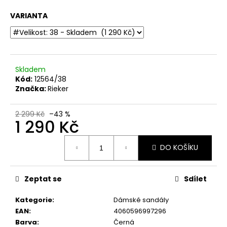
č
u
VARIANTA
j
e
m
e
Skladem
Kód:
12564/38
DÁMSKÉ
Značka:
Rieker
SANDÁLY
NA
KLÍNKU
2 299 Kč
–43 %
1 290 Kč
MARCO
TOZZI
2-
Měrná
28500-
DO KOŠÍKU
cena:
46
876
MODRÉ
Zeptat se
Sdílet
760
Kč
Kategorie
:
Dámské sandály
Původně:
EAN
:
4060596997296
1
499
Barva
:
Černá