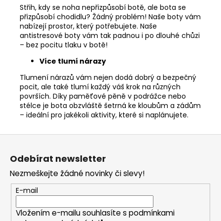
Střih, kdy se noha nepřizpůsobí botě, ale bota se
přizpůsobí chodidlu? Žádný problém! Naše boty vám
nabízejí prostor, který potřebujete. Naše
antistresové boty vám tak padnou i po dlouhé chůzi
– bez pocitu tlaku v botě!
Více tlumí nárazy
Tlumení nárazů vám nejen dodá dobrý a bezpečný
pocit, ale také tlumí každý váš krok na různých
površích. Díky paměťové pěně v podrážce nebo
stélce je bota obzvláště šetrná ke kloubům a zádům
– ideální pro jakékoli aktivity, které si naplánujete.
Z
á
Odebírat newsletter
p
Nezmeškejte žádné novinky či slevy!
a
t
E-mail
í
Vložením e-mailu souhlasíte s
podmínkami