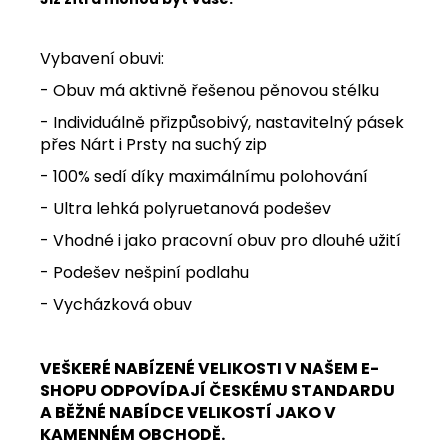
Vybavení obuvi:
- Obuv má aktivně řešenou pěnovou stélku
- Individuálně přizpůsobivý, nastavitelný pásek
přes Nárt i Prsty na suchý zip
- 100% sedí díky maximálnímu polohování
- Ultra lehká polyruetanová podešev
- Vhodné i jako pracovní obuv pro dlouhé užití
- Podešev nešpiní podlahu
- Vycházková obuv
VEŠKERÉ NABÍZENÉ VELIKOSTI V NAŠEM E-
SHOPU ODPOVÍDAJÍ ČESKÉMU STANDARDU
A BĚŽNÉ NABÍDCE VELIKOSTÍ JAKO V
KAMENNÉM OBCHODĚ.