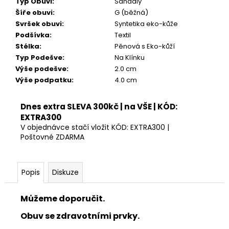
Typ Obuvi
:
Sandály
Šíře obuvi
:
G (běžná)
Svršek obuvi
:
Syntetika eko-kůže
Podšívka
:
Textil
Stélka
:
Pěnová s Eko-kůží
Typ Podešve
:
Na Klínku
Výše podešve
:
2.0 cm
Výše podpatku
:
4.0 cm
Dnes extra SLEVA 300kč | na VŠE | KÓD:
EXTRA300
V objednávce stačí vložit KÓD: EXTRA300 |
Poštovné ZDARMA
Popis
Diskuze
Můžeme doporučit.
Obuv se zdravotními prvky.