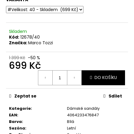
č
u
j
e
m
Skladem
e
Kód:
12678/40
Značka:
Marco Tozzi
DÁMSKÉ
SANDÁLY
1 399 Kč
–50 %
NA
699 Kč
KLÍNKU
JANA
Měrná
8-
DO KOŠÍKU
cena:
28762-
46-
596
Zeptat se
Sdílet
RŮŽOVÉ
799
Kategorie
:
Dámské sandály
Kč
Původně:
EAN
:
4064233476847
1
Barva
:
Bílá
399
Sezóna
:
Letní
Kč