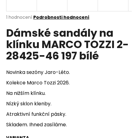
a
j
Průměrné
1 hodnocení
Podrobnosti hodnocení
í
hodnocení
Dámské sandály na
produktu
t
je
?
klínku MARCO TOZZI 2-
5,0
z
28425-46 197 bílé
5
hvězdiček.
HLEDAT
Novinka sezóny Jaro-Léto.
Kolekce Marco Tozzi 2026.
Na nižším klínku.
D
Nízký sklon klenby.
o
p
Atraktivní funkční pásky.
o
Skladem. Ihned zasíláme.
r
u
VARIANTA