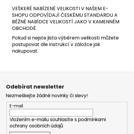
VEŠKERÉ NABÍZENÉ VELIKOSTI V NAŠEM E-
SHOPU ODPOVÍDAJÍ ČESKÉMU STANDARDU A
BĚŽNÉ NABÍDCE VELIKOSTÍ JAKO V KAMENNÉM
OBCHODĚ.
Pokud si nejste jista výběrem velikosti můžete
postupovat dle instrukcí v záložce jak
nakupovat.
Z
á
Odebírat newsletter
p
Nezmeškejte žádné novinky či slevy!
a
t
E-mail
í
Vložením e-mailu souhlasíte s
podmínkami
ochrany osobních údajů