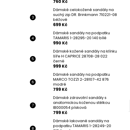
760 Kč
Dámské celokožené sandály na
suchý zip DR. Brinkmann 710221-08
béžové
699 Kč
Dámské sandály na podpatku
TAMARIS 1-28295-20 140 bílé
990 Kč
Dámské kožené sandály na klínku
šíře H CAPRICE 28708-28 022
černé
999 Kč
Dámské sandály na podpatku
MARCO TOZZI 2-28107-42 876
modré
799 Kč
Dámské zdravotní sandály s
anatomickou koženou stélkou
IB000054 písková
799 Kč
Dámské lakované sandály na
podpatku TAMARIS 1-28249-20