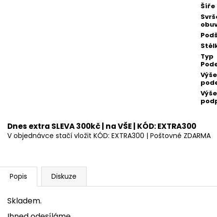
Šíře
Svrš
obuv
Podš
Stél
Typ
Pod
Výše
pod
Výše
pod
Dnes extra SLEVA 300kč | na VŠE | KÓD: EXTRA300
V objednávce stačí vložit KÓD: EXTRA300 | Poštovné ZDARMA
Popis
Diskuze
Skladem.
Ihned odesíláme.