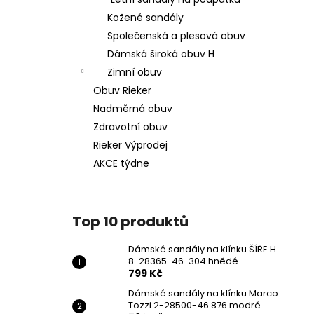
DÁMSKÉ SANDÁLY NA KLÍNKU ŠÍŘE H 8-
l
28365-46-304 HNĚDÉ
Kožené sandály
799 Kč
Společenská a plesová obuv
Původně:
1 699 Kč
Dámská široká obuv H
Zimní obuv
Obuv Rieker
Nadměrná obuv
Zdravotní obuv
Rieker Výprodej
AKCE týdne
Top 10 produktů
Dámské sandály na klínku ŠÍŘE H
8-28365-46-304 hnědé
799 Kč
Dámské sandály na klínku Marco
Tozzi 2-28500-46 876 modré