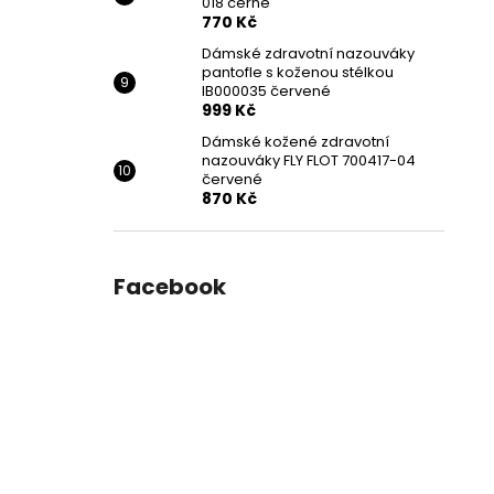
018 černé
770 Kč
Dámské zdravotní nazouváky
pantofle s koženou stélkou
IB000035 červené
999 Kč
Dámské kožené zdravotní
nazouváky FLY FLOT 700417-04
červené
870 Kč
Facebook