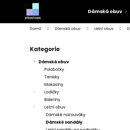
K
Přejít
na
o
Dámská obuv
obsah
Zpět
Zpět
š
do
do
í
Domů
Dámská obuv
Letní obuv
D
k
obchodu
obchodu
P
o
Kategorie
Přeskočit
s
kategorie
t
Dámská obuv
r
Polobotky
a
Tenisky
n
Mokasíny
n
Lodičky
í
Baleríny
p
Letní obuv
a
Dámské nazouváky
n
Dámské sandály
e
Letní sandály na podpatku