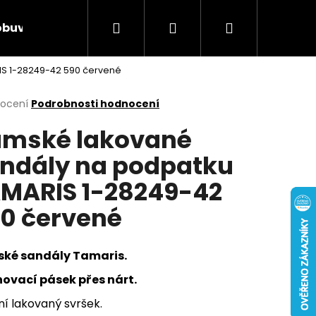
Hledat
Přihlášení
Nákupní
obuv
Rieker Výprodej
AKCE týdne
Obcho
S 1-28249-42 590 červené
košík
rné
nocení
Podrobnosti hodnocení
cení
mské lakované
ktu
ndály na podpatku
MARIS 1-28249-42
ček.
0 červené
ké sandály Tamaris.
hovací pásek přes nárt.
Následující
ní lakovaný svršek.