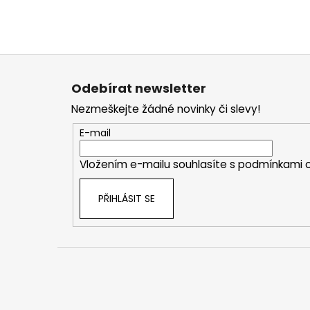
Z
á
Odebírat newsletter
p
Nezmeškejte žádné novinky či slevy!
a
t
E-mail
í
Vložením e-mailu souhlasíte s
podmínkami o
PŘIHLÁSIT SE