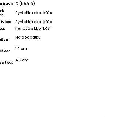
 obuvi
:
G (běžná)
ek
Syntetika eko-kůže
i
:
ívka
:
Syntetika eko-kůže
ka
:
Pěnová s Eko-kůží
Na podpatku
ešve
:
1.0 cm
ešve
:
4.5 cm
patku
: