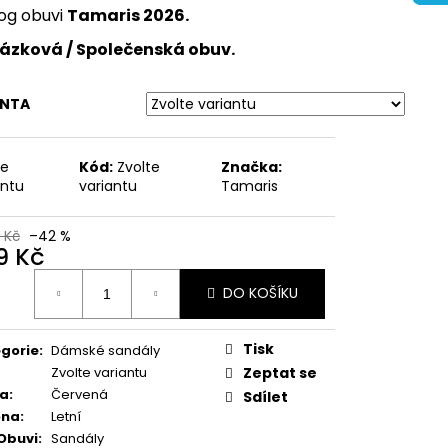
ŽENÉ SANDÁLY NA
og obuvi
Tamaris 2026.
BRINKMANN 710221-08
ázková / Společenská obuv.
Kč
ANTA
te
Kód:
Zvolte
Značka:
antu
variantu
Tamaris
 Kč
–42 %
9 Kč
ná
DO KOŠÍKU
:
Tisk
gorie
:
Dámské sandály
Zvolte variantu
Zeptat se
va
:
Červená
Sdílet
óna
:
Letní
Obuvi
:
Sandály