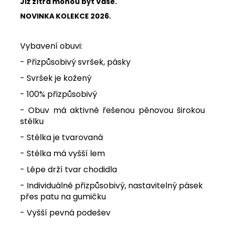
Již zítra mohou být Vaše.
NOVINKA KOLEKCE 2026.
Vybavení obuvi:
- Přizpůsobivý svršek, pásky
- Svršek je kožený
- 100% přizpůsobivý
- Obuv má aktivně řešenou pěnovou širokou
stélku
- Stélka je tvarovaná
- Stélka má vyšší lem
- Lépe drží tvar chodidla
- Individuálně přizpůsobivý, nastavitelný pásek
přes patu na gumičku
- Vyšší pevná podešev