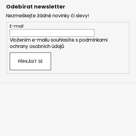
á
Odebírat newsletter
p
Nezmeškejte žádné novinky či slevy!
a
t
E-mail
í
Vložením e-mailu souhlasíte s
podmínkami
ochrany osobních údajů
PŘIHLÁSIT SE