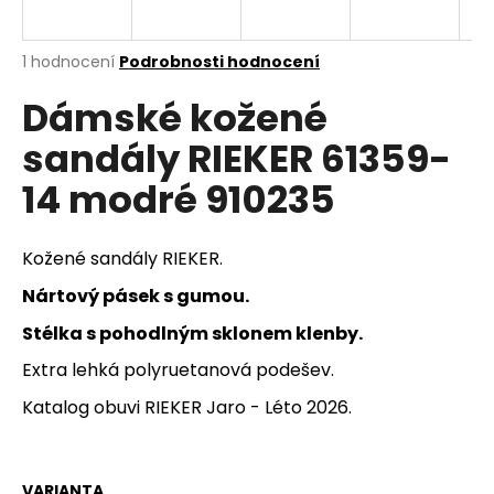
a
j
Průměrné
1 hodnocení
Podrobnosti hodnocení
í
hodnocení
Dámské kožené
produktu
t
je
?
sandály RIEKER 61359-
5,0
z
14 modré 910235
5
hvězdiček.
HLEDAT
Kožené sandály RIEKER.
Nártový pásek s gumou.
Stélka s pohodlným sklonem klenby.
D
Extra lehká polyruetanová podešev.
o
p
Katalog obuvi RIEKER Jaro - Léto 2026.
o
r
u
VARIANTA