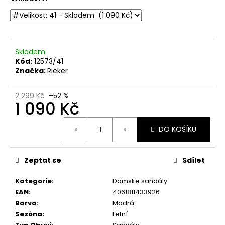
č
u
j
e
m
Skladem
e
Kód:
12573/41
Značka:
Rieker
DÁMSKÉ
ZDRAVOTNÍ
2 299 Kč
–52 %
1 090 Kč
NAZOUVÁKY
PANTOFLE
S
Měrná
KOŽENOU
DO KOŠÍKU
cena:
STÉLKOU
IB000035
ČERVENÉ
Zeptat se
Sdílet
999
Kč
Kategorie
:
Dámské sandály
EAN
:
4061811433926
Barva
:
Modrá
Sezóna
:
Letní