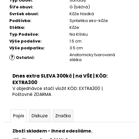
Typ Obuvi
:
Sandály
Šíře obuvi
:
G (běžná)
Svršek obuvi
:
Kůže hladká
Podšívka
:
Syntetika eko-kůže
Stélka
:
Kůže
Typ Podešve
:
Na Klínku
Výše podešve
:
1.5 cm
Výše podpatku
:
3.5 cm
Anatomicky tvarovaná
?
Ostatní
:
stélka
Dnes extra SLEVA 300kč | na VŠE | KÓD:
EXTRA300
V objednávce stačí vložit KÓD: EXTRA300 |
Poštovné ZDARMA
Popis
Diskuze
Značka
Zboží skladem - ihned odesíláme.