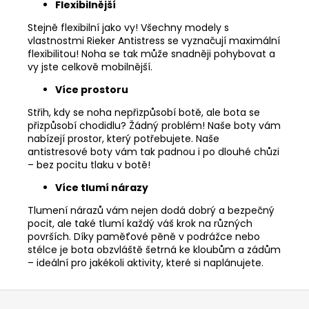
Flexibilnější
Stejně flexibilní jako vy! Všechny modely s
vlastnostmi Rieker Antistress se vyznačují maximální
flexibilitou! Noha se tak může snadněji pohybovat a
vy jste celkově mobilnější.
Více prostoru
Střih, kdy se noha nepřizpůsobí botě, ale bota se
přizpůsobí chodidlu? Žádný problém! Naše boty vám
nabízejí prostor, který potřebujete. Naše
antistresové boty vám tak padnou i po dlouhé chůzi
– bez pocitu tlaku v botě!
Více tlumí nárazy
Tlumení nárazů vám nejen dodá dobrý a bezpečný
pocit, ale také tlumí každý váš krok na různých
površích. Díky paměťové pěně v podrážce nebo
stélce je bota obzvláště šetrná ke kloubům a zádům
– ideální pro jakékoli aktivity, které si naplánujete.
Z