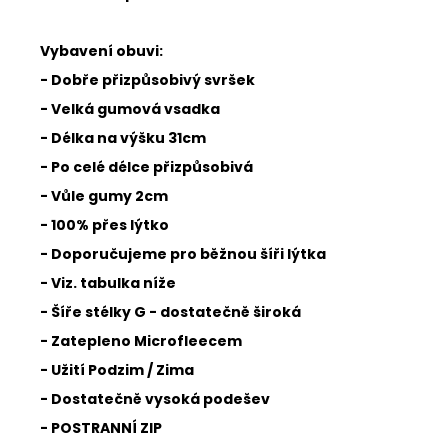
Vybavení obuvi:
- Dobře přizpůsobivý svršek
- Velká gumová vsadka
- Délka na výšku 31cm
- Po celé délce přizpůsobivá
- Vůle gumy 2cm
- 100% přes lýtko
- Doporučujeme pro běžnou šíři lýtka
- Viz. tabulka níže
- Šíře stélky G - dostatečně široká
- Zatepleno Microfleecem
- Užití Podzim / Zima
- Dostatečně vysoká podešev
- POSTRANNÍ ZIP