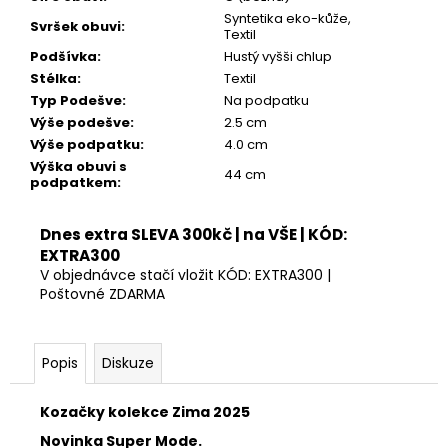
899
Syntetika eko-kůže,
Kč
Svršek obuvi
:
Textil
Podšívka
:
Hustý vyšši chlup
Stélka
:
Textil
Typ Podešve
:
Na podpatku
Výše podešve
:
2.5 cm
Výše podpatku
:
4.0 cm
Výška obuvi s
44 cm
podpatkem
:
Dnes extra SLEVA 300kč | na VŠE | KÓD:
EXTRA300
V objednávce stačí vložit KÓD: EXTRA300 |
Poštovné ZDARMA
Popis
Diskuze
Kozačky kolekce Zima 2025
Novinka Super Mode.