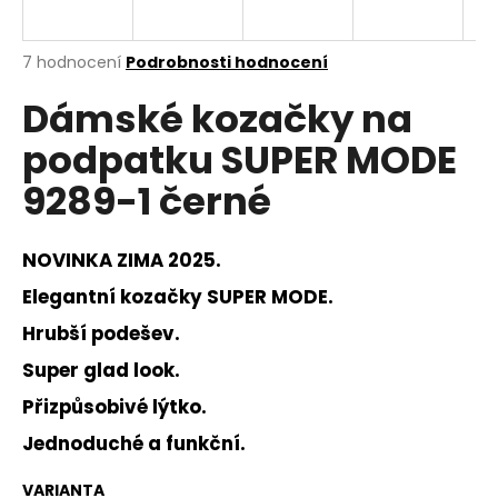
a
j
Průměrné
7 hodnocení
Podrobnosti hodnocení
í
hodnocení
Dámské kozačky na
produktu
t
je
?
podpatku SUPER MODE
3,9
z
9289-1 černé
5
hvězdiček.
NOVINKA ZIMA 2025.
HLEDAT
Elegantní kozačky SUPER MODE.
Hrubší podešev.
D
Super glad look.
o
p
Přizpůsobivé lýtko.
o
Jednoduché a funkční.
r
u
VARIANTA