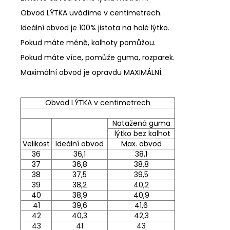
Obvod LÝTKA uvádíme v centimetrech.
Ideální obvod je 100% jistota na holé lýtko.
Pokud máte méně, kalhoty pomůžou.
Pokud máte více, pomůže guma, rozparek.
Maximální obvod je opravdu MAXIMÁLNÍ.
Obvod LÝTKA v centimetrech
Natažená guma
lýtko bez kalhot
Velikost
Ideální obvod
Max. obvod
36
36,1
38,1
37
36,8
38,8
38
37,5
39,5
39
38,2
40,2
40
38,9
40,9
41
39,6
41,6
42
40,3
42,3
43
41
43