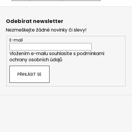
Z
á
Odebírat newsletter
p
Nezmeškejte žádné novinky či slevy!
a
t
E-mail
í
Vložením e-mailu souhlasíte s
podmínkami
ochrany osobních údajů
PŘIHLÁSIT SE