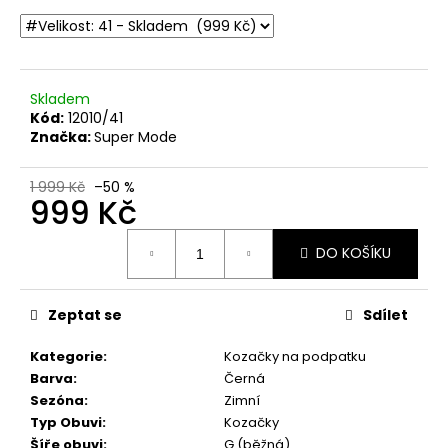
č
u
j
e
m
Skladem
e
Kód:
12010/41
Značka:
Super Mode
DÁMSKÉ
1 999 Kč
–50 %
KOŽENÉ
999 Kč
SANDÁLY
NA
Měrná
KLÍNKU
DO KOŠÍKU
ŠÍŘE
cena:
H
CAPRICE
28708-
Zeptat se
Sdílet
28
022
Kategorie
:
Kozačky na podpatku
ČERNÉ
Barva
:
Černá
999
Sezóna
:
Zimní
Kč
Původně:
Typ Obuvi
:
Kozačky
1
Šíře obuvi
:
G (běžná)