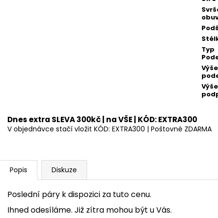
Svrš
obuv
Podš
Stél
Typ
Pod
Výše
pod
Výše
pod
Dnes extra SLEVA 300kč | na VŠE | KÓD: EXTRA300
V objednávce stačí vložit KÓD: EXTRA300 | Poštovné ZDARMA
Popis
Diskuze
Poslední páry k dispozici za tuto cenu.
Ihned odesíláme. Již zítra mohou být u Vás.