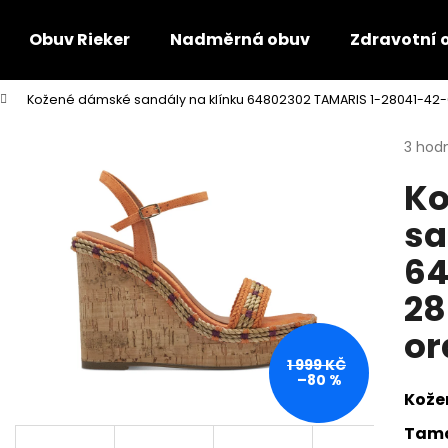
Obuv Rieker
Nadměrná obuv
Zdravotní 
Kožené dámské sandály na klínku 64802302 TAMARIS 1-28041-42
Co potřebujete najít?
Průmě
3 hod
hodno
Ko
produ
HLEDAT
je
sa
4,3
z
64
5
Doporučujeme
hvězdi
28
or
1 999 KČ
–80 %
Kože
Tama