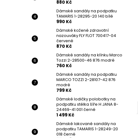
880 Kč
Dámské sandály na podpatku
TAMARIS 1-28295-20 140 bílé
990 Kč
Dámské kožené zdravotní
nazouváky FLY FLOT 700417-04
červené
870 Kč
Dámské sandály na klínku Marco
Tozzi 2-28500-46 876 modré
760 Kč
Dámské sandály na podpatku
MARCO TOZZI 2-28107-42 876
modré
799 Kč
Dámské lodičky polobotky na
podpatku stélka šíře H JANA 8-
24469-41 001 černé
1 499 Kč
Dámské lakované sandály na
podpatku TAMARIS 1-28249-20
018 černé