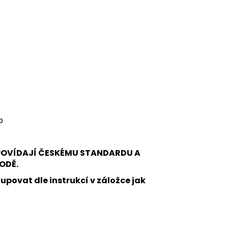
p
DPOVÍDAJÍ ČESKÉMU STANDARDU A
ODĚ.
upovat dle instrukcí v záložce jak