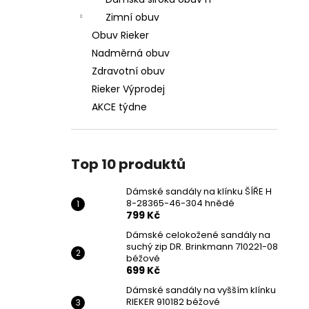
DÁMSKÉ SANDÁLY NA KLÍNKU ŠÍŘE H 8-
l
28365-46-304 HNĚDÉ
Zimní obuv
799 Kč
Obuv Rieker
Původně:
1 699 Kč
Nadměrná obuv
Zdravotní obuv
Rieker Výprodej
AKCE týdne
Top 10 produktů
Dámské sandály na klínku ŠÍŘE H
8-28365-46-304 hnědé
799 Kč
Dámské celokožené sandály na
suchý zip DR. Brinkmann 710221-08
béžové
699 Kč
Dámské sandály na vyšším klínku
RIEKER 910182 béžové