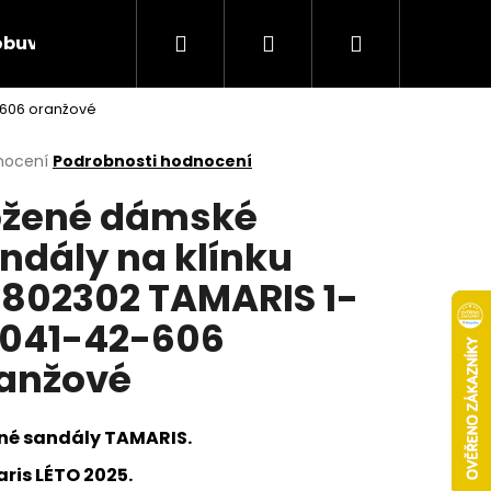
Hledat
Přihlášení
Nákupní
obuv
Rieker Výprodej
AKCE týdne
Obcho
-606 oranžové
košík
rné
nocení
Podrobnosti hodnocení
cení
žené dámské
ktu
ndály na klínku
802302 TAMARIS 1-
ček.
041-42-606
anžové
né sandály TAMARIS.
Následující
ris LÉTO 2025.