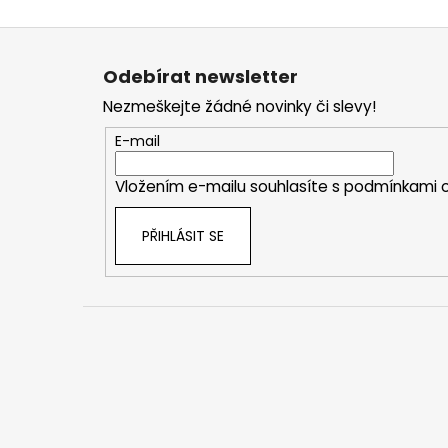
Z
á
Odebírat newsletter
p
Nezmeškejte žádné novinky či slevy!
a
t
E-mail
í
Vložením e-mailu souhlasíte s
podmínkami o
PŘIHLÁSIT SE