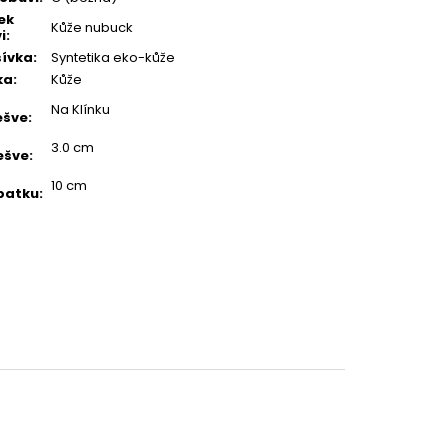
ek
Kůže nubuck
i
:
ívka
:
Syntetika eko-kůže
ka
:
Kůže
Na Klínku
ešve
:
3.0 cm
ešve
:
10 cm
patku
: