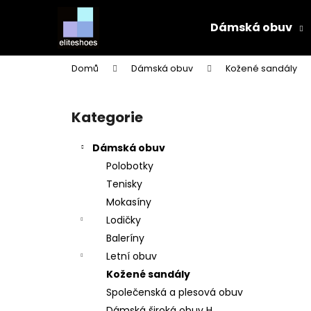
K
Přejít
na
o
Dámská obuv
obsah
Zpět
Zpět
š
do
do
í
Domů
Dámská obuv
Kožené sandály
k
obchodu
obchodu
P
o
Kategorie
Přeskočit
s
kategorie
t
Dámská obuv
r
Polobotky
a
Tenisky
n
Mokasíny
n
Lodičky
í
Baleríny
p
Letní obuv
a
Kožené sandály
n
Společenská a plesová obuv
e
Dámská široká obuv H