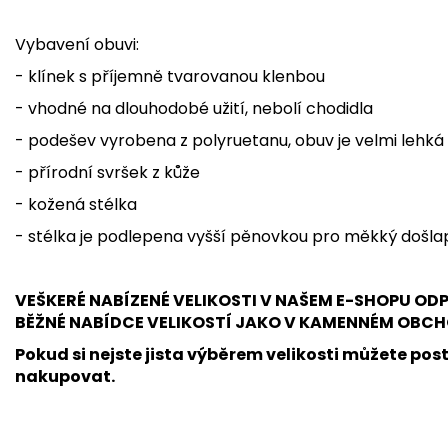
Vybavení obuvi:
- klínek s příjemně tvarovanou klenbou
- vhodné na dlouhodobé užití, nebolí chodidla
- podešev vyrobena z polyruetanu, obuv je velmi lehká
- přírodní svršek z kůže
- kožená stélka
- stélka je podlepena vyšší pěnovkou pro měkký došla
VEŠKERÉ NABÍZENÉ VELIKOSTI V NAŠEM E-SHOPU O
BĚŽNÉ NABÍDCE VELIKOSTÍ JAKO V KAMENNÉM OBCH
Pokud si nejste jista výběrem velikosti můžete post
nakupovat.