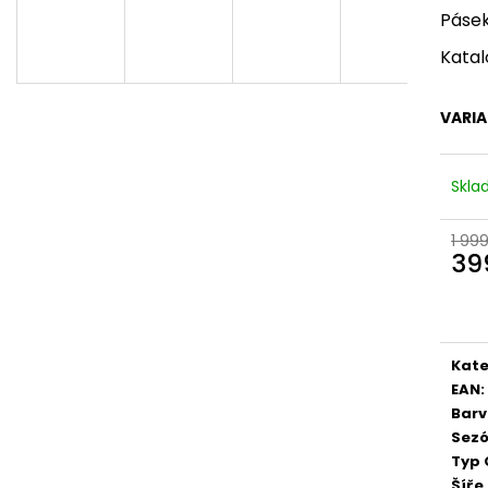
DÁMSKÉ CELOKOŽENÉ SANDÁLY NA
DÁMSKÉ SANDÁLY
Pásek
SUCHÝ ZIP DR. BRINKMANN 710221-08
RIEKER 910182 B
BÉŽOVÉ
880 Kč
Katal
699 Kč
Původně:
2 199 
Původně:
1 999 Kč
VARI
Skl
1 99
39
Měr
cena
Kate
EAN
:
Bar
Sez
Typ 
Šíře