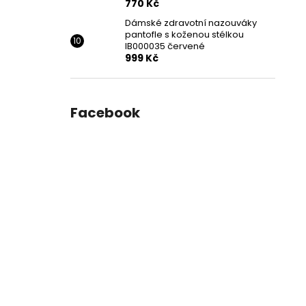
770 Kč
Dámské zdravotní nazouváky
pantofle s koženou stélkou
IB000035 červené
999 Kč
Facebook