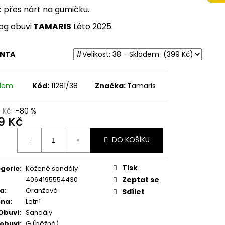
 NA VYŠŠÍM KLÍNKU
 přes nárt na gumičku.
ÉŽOVÉ
og obuvi
TAMARIS
Léto 2025.
Kč
ANTA
adem
Kód:
11281/38
Značka:
Tamaris
9 Kč
–80 %
9 Kč
ná
DO KOŠÍKU
:
Tisk
gorie
:
Kožené sandály
4064195554430
Zeptat se
va
:
Oranžová
Sdílet
óna
:
Letní
Obuvi
:
Sandály
 obuvi
:
G (běžná)