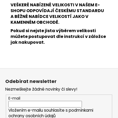
VEŠKERÉ NABÍZENÉ VELIKOSTI V NAŠEM E-
SHOPU ODPOVÍDAJÍ ČESKÉMU STANDARDU
A BĚŽNÉ NABÍDCE VELIKOSTÍ JAKO V
KAMENNÉM OBCHODĚ.
Pokud si nejste jista výběrem velikosti
můžete postupovat dle instrukcí v záložce
jak nakupovat.
Z
á
Odebírat newsletter
p
Nezmeškejte žádné novinky či slevy!
a
t
E-mail
í
Vložením e-mailu souhlasíte s
podmínkami
ochrany osobních údajů