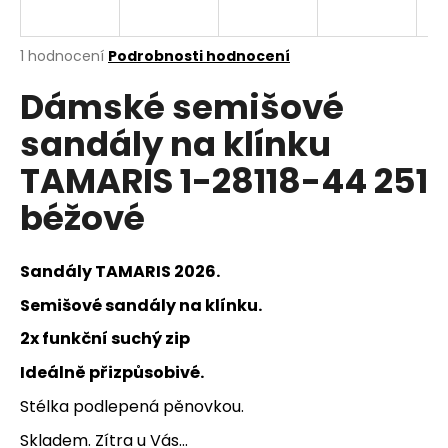
a
j
Průměrné
1 hodnocení
Podrobnosti hodnocení
í
hodnocení
Dámské semišové
produktu
t
je
?
sandály na klínku
5,0
z
TAMARIS 1-28118-44 251
5
hvězdiček.
béžové
HLEDAT
Sandály TAMARIS 2026.
Semišové sandály na klínku.
D
2x funkční suchý zip
o
p
Ideálně přizpůsobivé.
o
r
Stélka podlepená pěnovkou.
u
Skladem. Zítra u Vás...