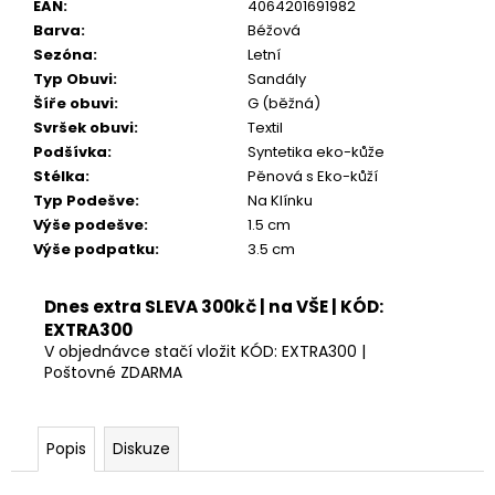
EAN
:
4064201691982
Barva
:
Béžová
Sezóna
:
Letní
Typ Obuvi
:
Sandály
Šíře obuvi
:
G (běžná)
Svršek obuvi
:
Textil
Podšívka
:
Syntetika eko-kůže
Stélka
:
Pěnová s Eko-kůží
Typ Podešve
:
Na Klínku
Výše podešve
:
1.5 cm
Výše podpatku
:
3.5 cm
Dnes extra SLEVA 300kč | na VŠE | KÓD:
EXTRA300
V objednávce stačí vložit KÓD: EXTRA300 |
Poštovné ZDARMA
Popis
Diskuze