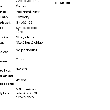
Zvolte variantu
Sdílet
va
:
Černá
óna
:
Podzimní, Zimní
Obuvi
:
Kozačky
 obuvi
:
G (běžná)
ek
Syntetika eko-
i
:
kůže
ívka
:
Nízký chlup
ka
:
Nízký hustý chlup
Na podpatku
ešve
:
2.5 cm
ešve
:
4.0 cm
patku
:
a obuvi
42 cm
patkem
:
M/L - běžné i
 lýtka
:
mírně širší, XL -
široké lýtko