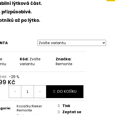
 NA VYŠŠÍM KLÍNKU
bilní lýtková část.
ÉŽOVÉ
 přizpůsobivé.
Kč
tníků až po lýtko.
ANTA
te
Kód:
Zvolte
Značka:
antu
variantu
Remonte
9 Kč
–29 %
899 Kč
ná
DO KOŠÍKU
:
Tisk
Kozačky Rieker
gorie
:
Remonte
Zeptat se