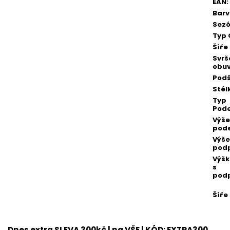
EAN
:
Bar
Sez
Typ 
Šíře
Svrš
obuv
Podš
Stél
Typ
Pod
Výše
pod
Výše
pod
Výšk
s
pod
Šíře
Dnes extra SLEVA 300kč | na VŠE | KÓD: EXTRA300