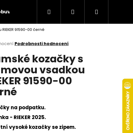
Hledat
Přihlášení
Nákupní
obuv
Rieker Výprodej
AKCE týdne
Obcho
RIEKER 91590-00 černé
košík
rné
nocení
Podrobnosti hodnocení
cení
mské kozačky s
ktu
movou vsadkou
EKER 91590-00
ček.
rné
čky na podpatku.
nka - RIEKER 2025.
Následující
itní vysoké kozačky se zipem.