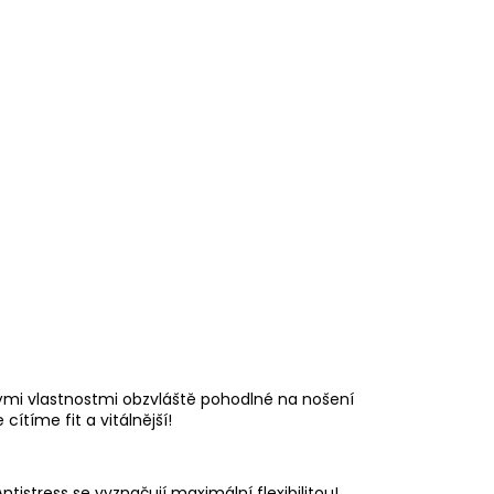
ými vlastnostmi obzvláště pohodlné na nošení
cítíme fit a vitálnější!
ntistress se vyznačují maximální flexibilitou!