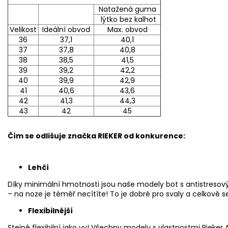
Natažená guma
lýtko bez kalhot
Velikost
Ideální obvod
Max. obvod
36
37,1
40,1
37
37,8
40,8
38
38,5
41,5
39
39,2
42,2
40
39,9
42,9
41
40,6
43,6
42
41,3
44,3
43
42
45
Čím se odlišuje značka RIEKER od konkurence:
Lehčí
Díky minimální hmotnosti jsou naše modely bot s antistresov
– na noze je téměř necítíte! To je dobré pro svaly a celkově se 
Flexibilnější
Stejně flexibilní jako vy! Všechny modely s vlastnostmi Rieker A