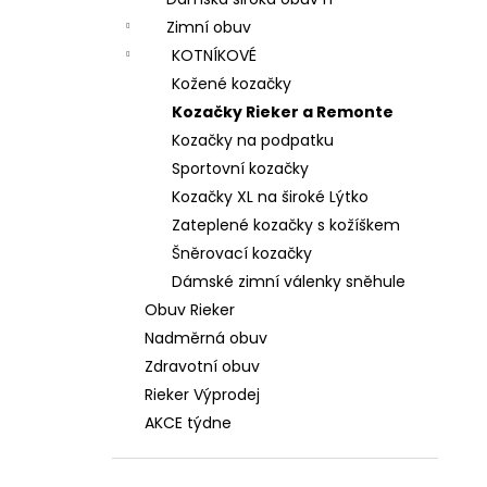
DÁMSKÉ SANDÁLY NA KLÍNKU ŠÍŘE H 8-
l
28365-46-304 HNĚDÉ
Zimní obuv
799 Kč
KOTNÍKOVÉ
Původně:
1 699 Kč
Kožené kozačky
Kozačky Rieker a Remonte
Kozačky na podpatku
Sportovní kozačky
Kozačky XL na široké Lýtko
Zateplené kozačky s kožíškem
Šněrovací kozačky
Dámské zimní válenky sněhule
Obuv Rieker
Nadměrná obuv
Zdravotní obuv
Rieker Výprodej
AKCE týdne