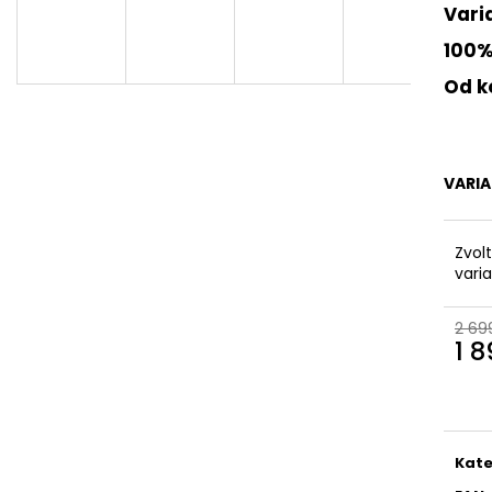
DÁMSKÉ CELOKOŽENÉ SANDÁLY NA
DÁMSKÉ SANDÁLY
Varia
SUCHÝ ZIP DR. BRINKMANN 710221-08
RIEKER 910182 B
BÉŽOVÉ
100%
880 Kč
699 Kč
Původně:
2 199 
Od ko
Původně:
1 999 Kč
VARI
Zvol
vari
2 69
1 
Měr
cena
Kate