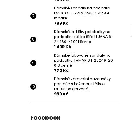
Dámské sandály na podpatku
MARCO TOZZI 2-28107-42 876
modré
799 Kč
Dámské lodičky polobotky na
podpatku stélka šíře H JANA 8-
24469-41 001 černé
1 499 Kč
Dámské lakované sandály na
podpatku TAMARIS 1-28249-20
018 černé
770 Kč
Dámské zdravotní nazouváky
pantofle s koženou stélkou
IB000035 červené
999 Kč
Facebook