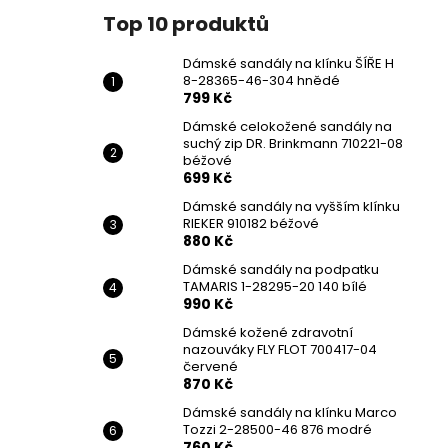
Top 10 produktů
Dámské sandály na klínku ŠÍŘE H
8-28365-46-304 hnědé
799 Kč
Dámské celokožené sandály na
suchý zip DR. Brinkmann 710221-08
béžové
699 Kč
Dámské sandály na vyšším klínku
RIEKER 910182 béžové
880 Kč
Dámské sandály na podpatku
TAMARIS 1-28295-20 140 bílé
990 Kč
Dámské kožené zdravotní
nazouváky FLY FLOT 700417-04
červené
870 Kč
Dámské sandály na klínku Marco
Tozzi 2-28500-46 876 modré
760 Kč