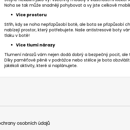
Noha se tak může snadněji pohybovat a vy jste celkově mobiln
Více prostoru
Střih, kdy se noha nepřizpůsobí botě, ale bota se přizpůsobí
nabízejí prostor, který potřebujete. Naše antistresové boty v
tlaku v botě!
Více tlumí nárazy
Tlumení nárazů vám nejen dodá dobrý a bezpečný pocit, ale t
Díky paměťové pěně v podrážce nebo stélce je bota obzvlášt
jakékoli aktivity, které si naplánujete.
chrany osobních údajů