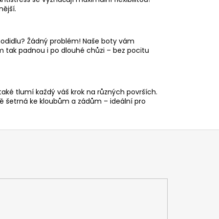
ější.
 chodidlu? Žádný problém! Naše boty vám
ám tak padnou i po dlouhé chůzi – bez pocitu
aké tlumí každý váš krok na různých površích.
ě šetrná ke kloubům a zádům – ideální pro