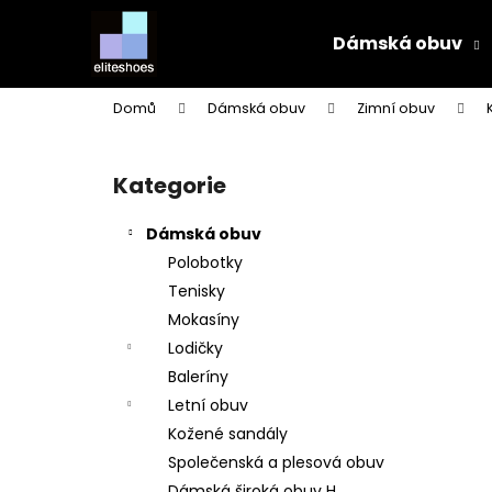
K
Přejít
na
o
Dámská obuv
obsah
Zpět
Zpět
š
do
do
í
Domů
Dámská obuv
Zimní obuv
k
obchodu
obchodu
P
o
Kategorie
Přeskočit
s
kategorie
t
Dámská obuv
r
Polobotky
a
Tenisky
n
Mokasíny
n
Lodičky
í
Baleríny
p
Letní obuv
a
Kožené sandály
n
Společenská a plesová obuv
e
Dámská široká obuv H