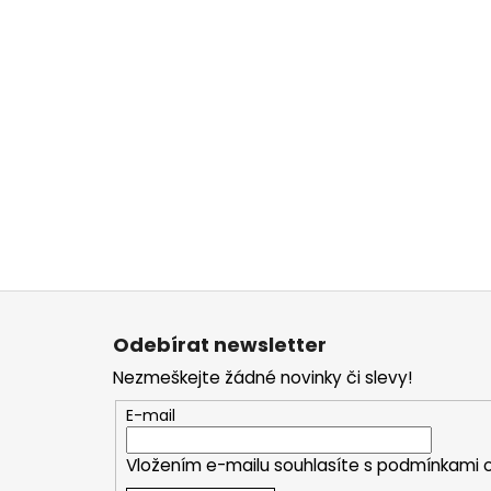
Z
á
Odebírat newsletter
p
Nezmeškejte žádné novinky či slevy!
a
t
E-mail
í
Vložením e-mailu souhlasíte s
podmínkami o