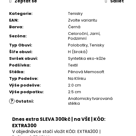
Zeptat se
Sdílet
Kategorie
:
Tenisky
EAN
:
Zvolte variantu
Barva
:
Černá
Celoroční, Jarní,
Sezóna
:
Podzimní
Typ Obuvi
:
Polobotky, Tenisky
Šíře obuvi
:
H (široká)
Svršek obuvi
:
Syntetika eko-kůže
Podšívka
:
Textil
Stélka
:
Pěnová Memosoft
Typ Podešve
:
Na Klínku
Výše podešve
:
2.0 cm
Výše podpatku
:
2.5 cm
Anatomicky tvarovaná
?
Ostatní
:
stélka
Dnes extra SLEVA 300kč | na VŠE | KÓD:
EXTRA300
V objednávce stačí vložit KÓD: EXTRA300 |