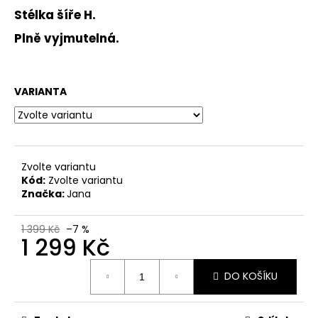
č
Stélka šíře H.
u
j
Plně vyjmutelná.
e
m
e
VARIANTA
DÁMSKÉ
KOŽENÉ
ZDRAVOTNÍ
NAZOUVÁKY
Zvolte variantu
FLY
Kód:
Zvolte variantu
FLOT
700417-
Značka:
Jana
04
ČERVENÉ
1 399 Kč
–7 %
870
1 299 Kč
Kč
Původně:
Měrná
1
DO KOŠÍKU
cena:
799
Kč