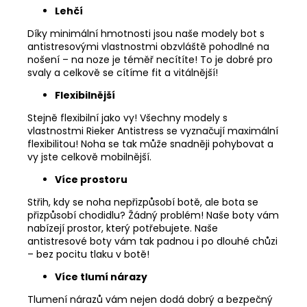
Lehčí
Díky minimální hmotnosti jsou naše modely bot s
antistresovými vlastnostmi obzvláště pohodlné na
nošení – na noze je téměř necítíte! To je dobré pro
svaly a celkově se cítíme fit a vitálnější!
Flexibilnější
Stejně flexibilní jako vy! Všechny modely s
vlastnostmi Rieker Antistress se vyznačují maximální
flexibilitou! Noha se tak může snadněji pohybovat a
vy jste celkově mobilnější.
Více prostoru
Střih, kdy se noha nepřizpůsobí botě, ale bota se
přizpůsobí chodidlu? Žádný problém! Naše boty vám
nabízejí prostor, který potřebujete. Naše
antistresové boty vám tak padnou i po dlouhé chůzi
– bez pocitu tlaku v botě!
Více tlumí nárazy
Tlumení nárazů vám nejen dodá dobrý a bezpečný