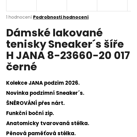
a
j
Průměrné
1 hodnocení
Podrobnosti hodnocení
í
hodnocení
Dámské lakované
produktu
t
je
?
tenisky Sneaker´s šíře
5,0
z
H JANA 8-23660-20 017
5
hvězdiček.
černé
HLEDAT
Kolekce JANA podzim 2026.
Novinka podzimní Sneaker´s.
D
ŠNĚROVÁNÍ přes nárt.
o
p
Funkční boční zip.
o
Anatomicky tvarovaná stélka.
r
u
Pěnová paměťová stélka.