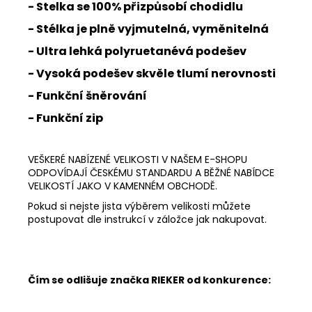
- Stelka se 100% přizpůsobí chodidlu
- Stélka je plně vyjmutelná, vyměnitelná
- Ultra lehká polyruetanévá podešev
- Vysoká podešev skvěle tlumí nerovnosti
- Funkční šněrování
- Funkční zip
VEŠKERÉ NABÍZENÉ VELIKOSTI V NAŠEM E-SHOPU
ODPOVÍDAJÍ ČESKÉMU STANDARDU A BĚŽNÉ NABÍDCE
VELIKOSTÍ JAKO V KAMENNÉM OBCHODĚ.
Pokud si nejste jista výběrem velikosti můžete
postupovat dle instrukcí v záložce jak nakupovat.
Čím se odlišuje značka RIEKER od konkurence: