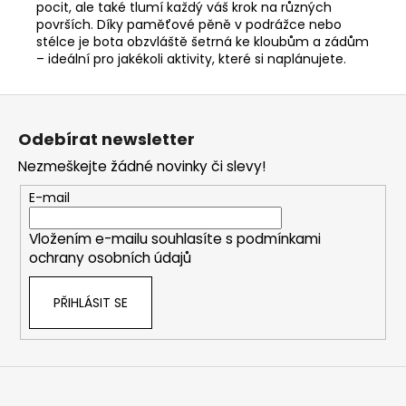
pocit, ale také tlumí každý váš krok na různých
površích. Díky paměťové pěně v podrážce nebo
stélce je bota obzvláště šetrná ke kloubům a zádům
– ideální pro jakékoli aktivity, které si naplánujete.
Z
á
Odebírat newsletter
p
Nezmeškejte žádné novinky či slevy!
a
t
E-mail
í
Vložením e-mailu souhlasíte s
podmínkami
ochrany osobních údajů
PŘIHLÁSIT SE