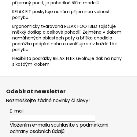
příjemný pocit, je pohodlná šířka modelů.
RELAX FIT poskytuje nohám příjemnou volnost
pohybu.
Ergonomicky tvarovaná RELAX FOOTBED zajišťuje
měkký došlap a celkové pohodlí. Zejména v tlakem
namáhaných oblastech paty a bříška chodidla
podrážka podpírá nohu a uvolňuje se v každé fázi
pohybu.
Flexibilita podrážky RELAX FLEX uvolňuje tlak na nohy
s každým krokem.
Z
á
Odebírat newsletter
p
Nezmeškejte žádné novinky či slevy!
a
t
E-mail
í
Vložením e-mailu souhlasíte s
podmínkami
ochrany osobních údajů