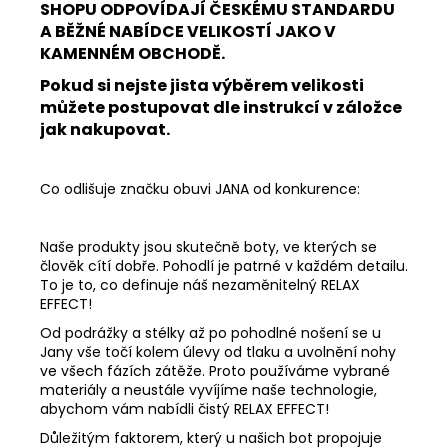
SHOPU ODPOVÍDAJÍ ČESKÉMU STANDARDU
A BĚŽNÉ NABÍDCE VELIKOSTÍ JAKO V
KAMENNÉM OBCHODĚ.
Pokud si nejste jista výběrem velikosti
můžete postupovat dle instrukcí v záložce
jak nakupovat.
Co odlišuje značku obuvi JANA od konkurence:
Naše produkty jsou skutečně boty, ve kterých se
člověk cítí dobře. Pohodlí je patrné v každém detailu.
To je to, co definuje náš nezaměnitelný RELAX
EFFECT!
Od podrážky a stélky až po pohodlné nošení se u
Jany vše točí kolem úlevy od tlaku a uvolnění nohy
ve všech fázích zátěže. Proto používáme vybrané
materiály a neustále vyvíjíme naše technologie,
abychom vám nabídli čistý RELAX EFFECT!
Důležitým faktorem, který u našich bot propojuje