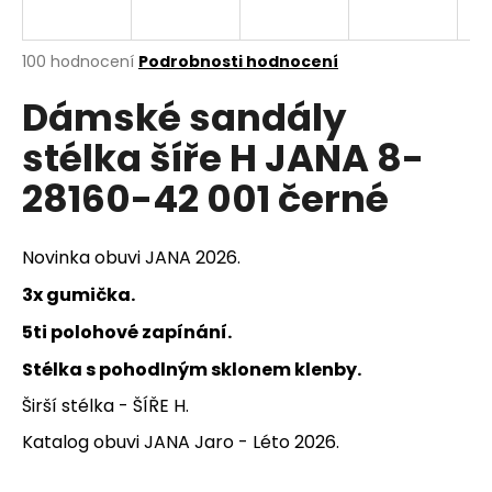
a
j
Průměrné
100 hodnocení
Podrobnosti hodnocení
í
hodnocení
Dámské sandály
produktu
t
je
?
stélka šíře H JANA 8-
3,0
z
28160-42 001 černé
5
hvězdiček.
HLEDAT
Novinka obuvi JANA 2026.
3x gumička.
5ti polohové zapínání.
D
Stélka s pohodlným sklonem klenby.
o
p
Širší stélka - ŠÍŘE H.
o
Katalog obuvi JANA Jaro - Léto 2026.
r
u