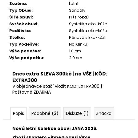
Kč
Sezóna
:
Letní
Typ Obuvi
:
Sandály
Šíře obuvi
:
H (široká)
Svršek obuvi
:
Syntetika eko-kůže
Podšívka
:
Syntetika eko-kůže
Stélka
:
Pěnová s Eko-kůží
Typ Podešve
:
Na Klínku
Výše podešve
:
1.0 cm
Výše podpatku
:
2.0 cm
Dnes extra SLEVA 300kč | na VŠE | KÓD:
EXTRA300
V objednávce stačí vložit KÓD: EXTRA300 |
Poštovné ZDARMA
Popis
Podobné (3)
Diskuze (1)
Značka
Nová letní kolekce obuvi JANA 2026.
Zboží skladem - ihned odesíláme.