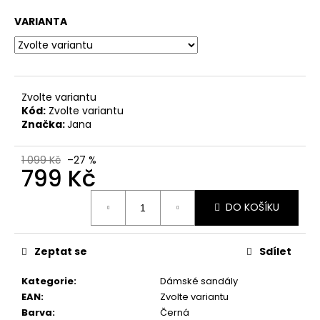
č
u
VARIANTA
j
e
m
e
Zvolte variantu
Kód:
Zvolte variantu
DÁMSKÉ
Značka:
Jana
SANDÁLY
NA
KLÍNKU
1 099 Kč
–27 %
799 Kč
ŠÍŘE
H
8-
Měrná
28365-
DO KOŠÍKU
cena:
46-
304
HNĚDÉ
Zeptat se
Sdílet
799
Kč
Kategorie
:
Dámské sandály
Původně:
EAN
:
Zvolte variantu
1
699
Barva
:
Černá