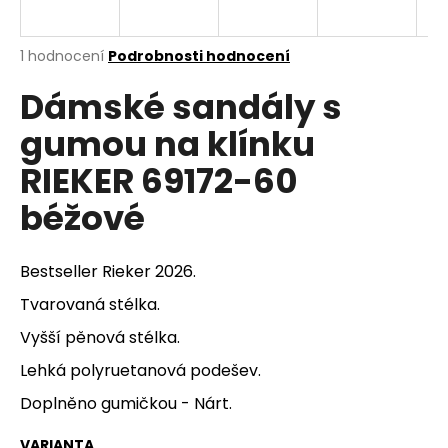
a
j
Průměrné
1 hodnocení
Podrobnosti hodnocení
í
hodnocení
Dámské sandály s
produktu
t
je
?
gumou na klínku
5,0
z
RIEKER 69172-60
5
hvězdiček.
béžové
HLEDAT
Bestseller Rieker 2026.
Tvarovan
á stélka.
D
Vyšší pěnová stélka.
o
p
Lehká polyruetanová podešev.
o
Doplněno gumičkou - Nárt.
r
u
VARIANTA