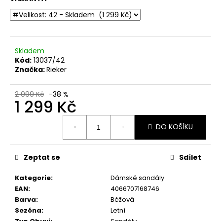
č
u
j
e
m
Skladem
e
Kód:
13037/42
Značka:
Rieker
DÁMSKÉ
SANDÁLY
2 099 Kč
–38 %
1 299 Kč
NA
PODPATKU
TAMARIS
Měrná
1-
DO KOŠÍKU
cena:
28295-
20
140
Zeptat se
Sdílet
BÍLÉ
990
Kategorie
:
Dámské sandály
Kč
EAN
:
4066707168746
Původně:
1
Barva
:
Béžová
299
Sezóna
:
Letní
Kč