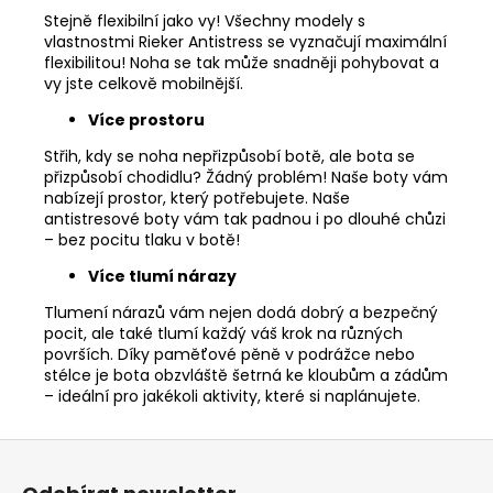
Stejně flexibilní jako vy! Všechny modely s
vlastnostmi Rieker Antistress se vyznačují maximální
flexibilitou! Noha se tak může snadněji pohybovat a
vy jste celkově mobilnější.
Více prostoru
Střih, kdy se noha nepřizpůsobí botě, ale bota se
přizpůsobí chodidlu? Žádný problém! Naše boty vám
nabízejí prostor, který potřebujete. Naše
antistresové boty vám tak padnou i po dlouhé chůzi
– bez pocitu tlaku v botě!
Více tlumí nárazy
Tlumení nárazů vám nejen dodá dobrý a bezpečný
pocit, ale také tlumí každý váš krok na různých
površích. Díky paměťové pěně v podrážce nebo
stélce je bota obzvláště šetrná ke kloubům a zádům
– ideální pro jakékoli aktivity, které si naplánujete.
Z
á