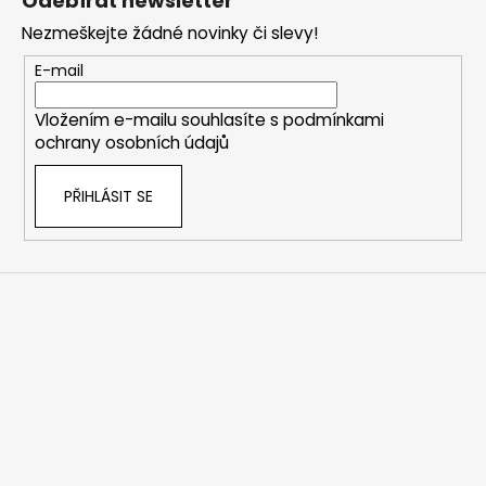
Odebírat newsletter
p
Nezmeškejte žádné novinky či slevy!
a
t
E-mail
í
Vložením e-mailu souhlasíte s
podmínkami
ochrany osobních údajů
PŘIHLÁSIT SE