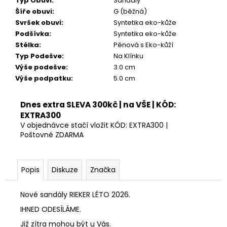
Typ Obuvi
:
Sandály
Šíře obuvi
:
G (běžná)
Svršek obuvi
:
Syntetika eko-kůže
Podšívka
:
Syntetika eko-kůže
Stélka
:
Pěnová s Eko-kůží
Typ Podešve
:
Na Klínku
Výše podešve
:
3.0 cm
Výše podpatku
:
5.0 cm
Dnes extra SLEVA 300kč | na VŠE | KÓD:
EXTRA300
V objednávce stačí vložit KÓD: EXTRA300 |
Poštovné ZDARMA
Popis
Diskuze
Značka
Nové sandály RIEKER LÉTO 2026.
IHNED ODESÍLÁME.
Již zítra mohou být u Vás.