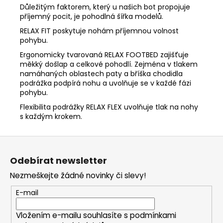
Důležitým faktorem, který u našich bot propojuje
příjemný pocit, je pohodlná šířka modelů.
RELAX FIT poskytuje nohám příjemnou volnost
pohybu.
Ergonomicky tvarovaná RELAX FOOTBED zajišťuje
měkký došlap a celkové pohodlí. Zejména v tlakem
namáhaných oblastech paty a bříška chodidla
podrážka podpírá nohu a uvolňuje se v každé fázi
pohybu.
Flexibilita podrážky RELAX FLEX uvolňuje tlak na nohy
s každým krokem.
Z
á
Odebírat newsletter
p
Nezmeškejte žádné novinky či slevy!
a
t
E-mail
í
Vložením e-mailu souhlasíte s
podmínkami