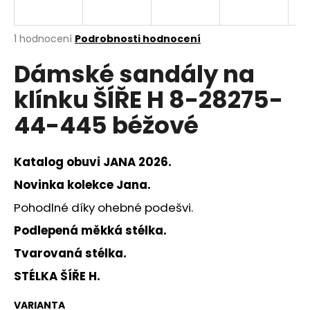
a
j
Průměrné
1 hodnocení
Podrobnosti hodnocení
í
hodnocení
Dámské sandály na
produktu
t
je
?
klínku ŠÍŘE H 8-28275-
5,0
z
44-445 béžové
5
hvězdiček.
Katalog obuvi JANA 2026.
HLEDAT
Novinka kolekce Jana.
Pohodlné díky ohebné podešvi.
D
Podlepená měkká stélka.
o
p
Tvarovaná stélka.
o
STÉLKA ŠÍŘE H.
r
u
VARIANTA