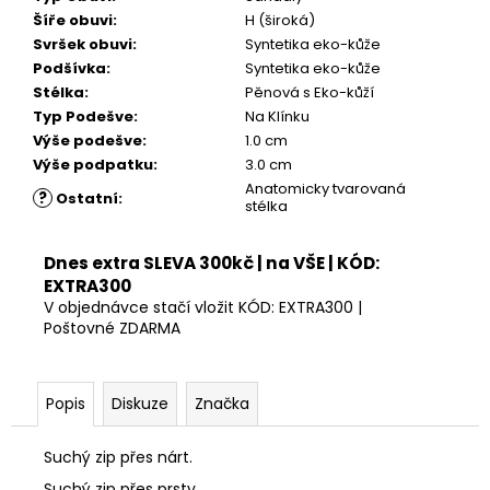
Šíře obuvi
:
H (široká)
Svršek obuvi
:
Syntetika eko-kůže
Podšívka
:
Syntetika eko-kůže
Stélka
:
Pěnová s Eko-kůží
Typ Podešve
:
Na Klínku
Výše podešve
:
1.0 cm
Výše podpatku
:
3.0 cm
Anatomicky tvarovaná
?
Ostatní
:
stélka
Dnes extra SLEVA 300kč | na VŠE | KÓD:
EXTRA300
V objednávce stačí vložit KÓD: EXTRA300 |
Poštovné ZDARMA
Popis
Diskuze
Značka
Suchý zip přes nárt.
Suchý zip přes prsty.