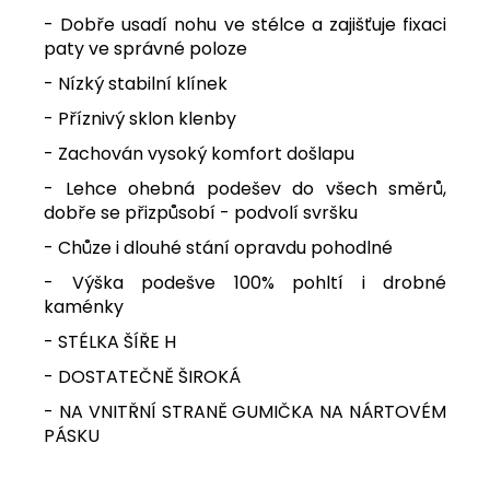
- Dobře usadí nohu ve stélce a zajišťuje fixaci
paty ve správné poloze
- Nízký stabilní klínek
- Příznivý sklon klenby
- Zachován vysoký komfort došlapu
- Lehce ohebná podešev do všech směrů,
dobře se přizpůsobí - podvolí svršku
- Chůze i dlouhé stání opravdu pohodlné
- Výška podešve 100% pohltí i drobné
kaménky
- STÉLKA ŠÍŘE H
- DOSTATEČNĚ ŠIROKÁ
- NA VNITŘNÍ STRANĚ GUMIČKA NA NÁRTOVÉM
PÁSKU