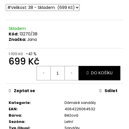
č
u
j
e
m
Skladem
e
Kód:
13270/38
Značka:
Jana
DÁMSKÉ
1 199 Kč
–41 %
ZDRAVOTNÍ
699 Kč
SANDÁLY
S
Měrná
ANATOMICKOU
DO KOŠÍKU
KOŽENOU
cena:
STÉLKOU
IB000054
PÍSKOVÁ
Zeptat se
Sdílet
799
Kč
Kategorie
:
Dámské sandály
Původně:
EAN
:
4064226064532
999
Barva
:
Béžová
Kč
Sezóna
:
Letní
Typ Obuvi
:
Sandály