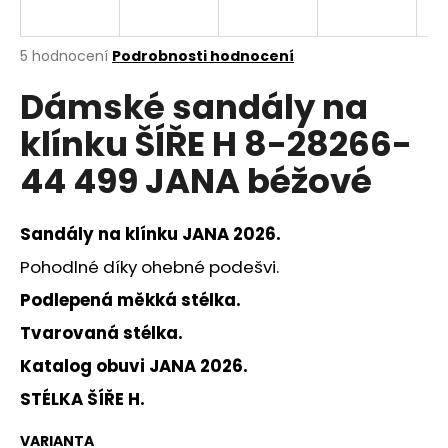
a
j
Průměrné
5 hodnocení
Podrobnosti hodnocení
í
hodnocení
Dámské sandály na
produktu
t
je
?
klínku ŠÍŘE H 8-28266-
5,0
z
44 499 JANA béžové
5
hvězdiček.
Sandály na klínku JANA 2026.
HLEDAT
Pohodlné díky ohebné podešvi.
Podlepená měkká stélka.
D
Tvarovaná stélka.
o
p
Katalog obuvi JANA 2026
.
o
STÉLKA ŠÍŘE H.
r
u
VARIANTA