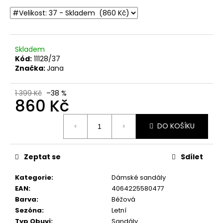
č
u
j
e
m
Skladem
e
Kód:
11128/37
Značka:
Jana
DÁMSKÉ
1 399 Kč
–38 %
CELOKOŽENÉ
860 Kč
SANDÁLY
NA
Měrná
SUCHÝ
DO KOŠÍKU
ZIP
cena:
DR.
BRINKMANN
710221-
Zeptat se
Sdílet
08
BÉŽOVÉ
Kategorie
:
Dámské sandály
699
EAN
:
4064225580477
Kč
Barva
:
Béžová
Původně:
1
Sezóna
:
Letní
999
Typ Obuvi
:
Sandály