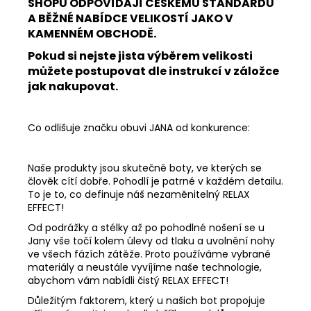
SHOPU ODPOVÍDAJÍ ČESKÉMU STANDARDU
A BĚŽNÉ NABÍDCE VELIKOSTÍ JAKO V
KAMENNÉM OBCHODĚ.
Pokud si nejste jista výběrem velikosti
můžete postupovat dle instrukcí v záložce
jak nakupovat.
Co odlišuje značku obuvi JANA od konkurence:
Naše produkty jsou skutečně boty, ve kterých se
člověk cítí dobře. Pohodlí je patrné v každém detailu.
To je to, co definuje náš nezaměnitelný RELAX
EFFECT!
Od podrážky a stélky až po pohodlné nošení se u
Jany vše točí kolem úlevy od tlaku a uvolnění nohy
ve všech fázích zátěže. Proto používáme vybrané
materiály a neustále vyvíjíme naše technologie,
abychom vám nabídli čistý RELAX EFFECT!
Důležitým faktorem, který u našich bot propojuje