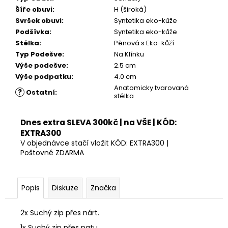
Kč
Šíře obuvi
:
H (široká)
Svršek obuvi
:
Syntetika eko-kůže
Podšívka
:
Syntetika eko-kůže
Stélka
:
Pěnová s Eko-kůží
Typ Podešve
:
Na Klínku
Výše podešve
:
2.5 cm
Výše podpatku
:
4.0 cm
Anatomicky tvarovaná
?
Ostatní
:
stélka
Dnes extra SLEVA 300kč | na VŠE | KÓD:
EXTRA300
V objednávce stačí vložit KÓD: EXTRA300 |
Poštovné ZDARMA
Popis
Diskuze
Značka
2x Suchý zip přes nárt.
1x Suchý zip přes patu.