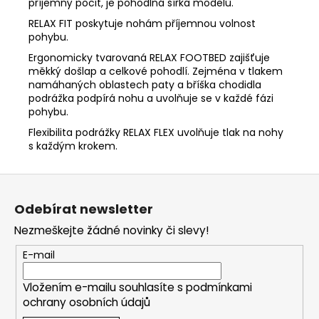
příjemný pocit, je pohodlná šířka modelů.
RELAX FIT poskytuje nohám příjemnou volnost
pohybu.
Ergonomicky tvarovaná RELAX FOOTBED zajišťuje
měkký došlap a celkové pohodlí. Zejména v tlakem
namáhaných oblastech paty a bříška chodidla
podrážka podpírá nohu a uvolňuje se v každé fázi
pohybu.
Flexibilita podrážky RELAX FLEX uvolňuje tlak na nohy
s každým krokem.
Z
á
Odebírat newsletter
p
Nezmeškejte žádné novinky či slevy!
a
t
E-mail
í
Vložením e-mailu souhlasíte s
podmínkami
ochrany osobních údajů