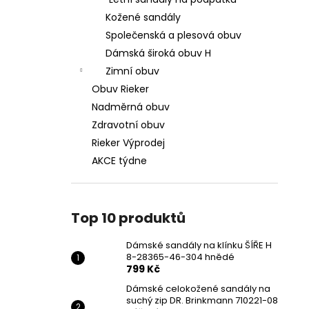
DÁMSKÉ SANDÁLY NA KLÍNKU ŠÍŘE H 8-
l
28365-46-304 HNĚDÉ
Kožené sandály
799 Kč
Společenská a plesová obuv
Původně:
1 699 Kč
Dámská široká obuv H
Zimní obuv
Obuv Rieker
Nadměrná obuv
Zdravotní obuv
Rieker Výprodej
AKCE týdne
Top 10 produktů
Dámské sandály na klínku ŠÍŘE H
8-28365-46-304 hnědé
799 Kč
Dámské celokožené sandály na
suchý zip DR. Brinkmann 710221-08