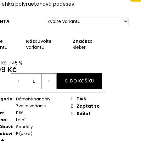
 NA VYŠŠÍM KLÍNKU
 lehká polyruetanová podešev.
ÉŽOVÉ
Kč
ANTA
te
Kód:
Zvolte
Značka:
antu
variantu
Rieker
 Kč
–45 %
99 Kč
ná
DO KOŠÍKU
:
Tisk
gorie
:
Dámské sandály
Zvolte variantu
Zeptat se
va
:
Bílá
Sdílet
óna
:
Letní
Obuvi
:
Sandály
 obuvi
:
F (úzká)
ek