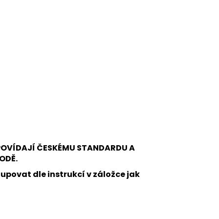
DPOVÍDAJÍ ČESKÉMU STANDARDU A
ODĚ.
upovat dle instrukcí v záložce jak