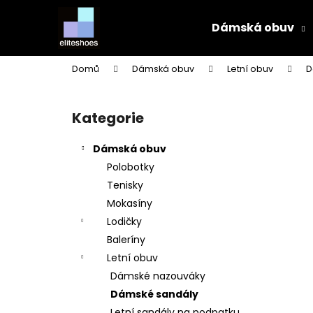
K
Přejít
na
o
Dámská obuv
obsah
Zpět
Zpět
š
do
do
í
Domů
Dámská obuv
Letní obuv
D
k
obchodu
obchodu
P
o
Kategorie
Přeskočit
s
kategorie
t
Dámská obuv
r
Polobotky
a
Tenisky
n
Mokasíny
n
Lodičky
í
Baleríny
p
Letní obuv
a
Dámské nazouváky
n
Dámské sandály
e
Letní sandály na podpatku