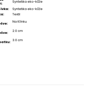
Syntetika eko-kůže
i
:
ívka
:
Syntetika eko-kůže
ka
:
Textil
Na Klínku
ešve
:
2.0 cm
ešve
:
3.0 cm
patku
: