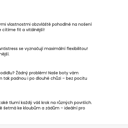
ými vlastnostmi obzvláště pohodlné na nošení
cítíme fit a vitálnější!
ntistress se vyznačují maximální flexibilitou!
ější.
 chodidlu? Žádný problém! Naše boty vám
ám tak padnou i po dlouhé chůzi – bez pocitu
aké tlumí každý váš krok na různých površích.
ě šetrná ke kloubům a zádům – ideální pro