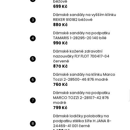
béžové
699 Kč
Dámské sandály na vyšším klínku
RIEKER 910182 béžové
880 Kč
Dámské sandály na podpatku
TAMARIS 1-28295-20 140 bílé
990 Kč
Dámské kožené zdravotní
nazouváky FLY FLOT 700417-04
červené
870 Kč
Dámské sandály na klínku Marco
Tozzi 2-28500-46 876 modré
760 Kč
Dámské sandály na podpatku
MARCO TOZZI 2-28107-42 876
modré
799 Kč
Dámské lodičky polobotky na
podpatku stélka šíře H JANA 8-
24469-41 001 černé