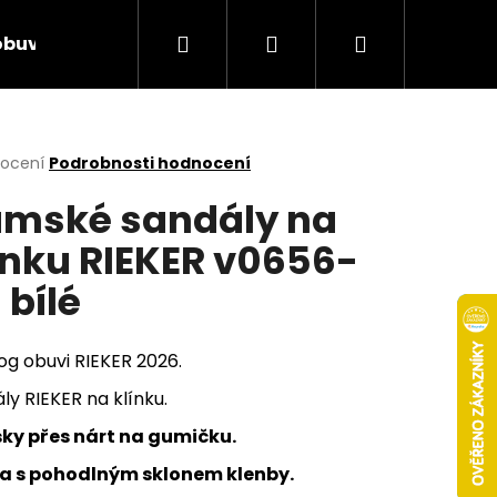
Hledat
Přihlášení
Nákupní
obuv
Rieker Výprodej
AKCE týdne
Obcho
košík
rné
nocení
Podrobnosti hodnocení
cení
mské sandály na
ktu
ínku RIEKER v0656-
 bílé
ček.
og obuvi RIEKER 2026.
ly RIEKER na klínku.
sky přes nárt na gumičku.
Následující
ka s pohodlným sklonem klenby.