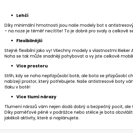
Lehčí
Díky minimální hmotnosti jsou naše modely bot s antistresov
– na noze je téměř necítíte! To je dobré pro svaly a celkově se 
Flexibilnější
Stejně flexibilní jako vy! Všechny modely s vlastnostmi Rieker A
Noha se tak může snadněji pohybovat a vy jste celkově mobiln
Více prostoru
Střih, kdy se noha nepřizpůsobí botě, ale bota se přizpůsobí
nabízejí prostor, který potřebujete. Naše antistresové boty v
tlaku v botě!
Více tlumí nárazy
Tlumení nárazů vám nejen dodá dobrý a bezpečný pocit, ale t
Díky paměťové pěně v podrážce nebo stélce je bota obzvlášt
jakékoli aktivity, které si naplánujete.