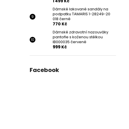
1 499 Kč
Dámské lakované sandály na
podpatku TAMARIS 1-28249-20
018 černé
770 Kč
Dámské zdravotní nazouváky
pantofle s koženou stélkou
IB000035 červené
999 Kč
Facebook