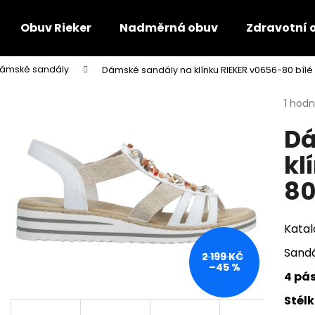
Obuv Rieker
Nadměrná obuv
Zdravotní 
ámské sandály
Dámské sandály na klínku RIEKER v0656-80 bílé
Co potřebujete najít?
Průmě
1 hod
hodno
Dá
produ
HLEDAT
je
kl
5,0
z
80
5
Doporučujeme
hvězdi
Katal
Sandá
2 199 KČ
–45 %
4 pá
Stél