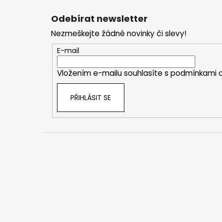
Z
á
Odebírat newsletter
p
Nezmeškejte žádné novinky či slevy!
a
t
E-mail
í
Vložením e-mailu souhlasíte s
podmínkami o
PŘIHLÁSIT SE