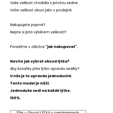
Vaše velikost chodidla s jistotou sedne.
Volte velikost obuvi jako v prodejně.
Nakupujete poprvé?
Nejste si jista výběrem velikosti?
Poradíme v záložce
"jak nakupovat".
Nevíte jak vybrat obvod lýtka?
Aby kozačky přes lýtko opravdu seděly?
U nás je to opravdu jednoduché.
Tento model je nižší.
Jednoduše sedí na každé lýtko.
100%.
Šíře - Obvod LÝTKA v centimetrech.