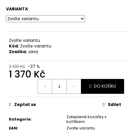
č
u
VARIANTA
j
e
m
e
Zvolte variantu
Kód:
Zvolte variantu
DÁMSKÉ
Značka:
Jana
SANDÁLY
NA
KLÍNKU
2 199 Kč
–37 %
1 370 Kč
MARCO
TOZZI
2-
Měrná
28500-
DO KOŠÍKU
cena:
46
876
MODRÉ
Zeptat se
Sdílet
760
Kč
Zateplené kozačky s
Původně:
Kategorie
:
kožíškem
1
EAN
:
Zvolte variantu
499