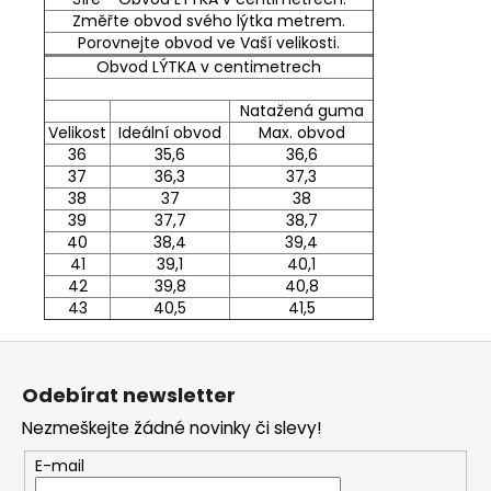
Změřte obvod svého lýtka metrem.
Porovnejte obvod ve Vaší velikosti.
Obvod LÝTKA v centimetrech
Natažená guma
Velikost
Ideální obvod
Max. obvod
36
35,6
36,6
37
36,3
37,3
38
37
38
39
37,7
38,7
40
38,4
39,4
41
39,1
40,1
42
39,8
40,8
43
40,5
41,5
Z
á
Odebírat newsletter
p
Nezmeškejte žádné novinky či slevy!
a
t
E-mail