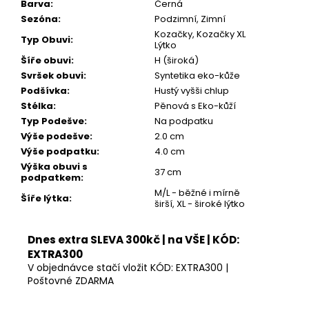
Kč
Barva
:
Černá
Sezóna
:
Podzimní, Zimní
Kozačky, Kozačky XL
Typ Obuvi
:
Lýtko
Šíře obuvi
:
H (široká)
Svršek obuvi
:
Syntetika eko-kůže
Podšívka
:
Hustý vyšši chlup
Stélka
:
Pěnová s Eko-kůží
Typ Podešve
:
Na podpatku
Výše podešve
:
2.0 cm
Výše podpatku
:
4.0 cm
Výška obuvi s
37 cm
podpatkem
:
M/L - běžné i mírně
Šíře lýtka
:
širší, XL - široké lýtko
Dnes extra SLEVA 300kč | na VŠE | KÓD:
EXTRA300
V objednávce stačí vložit KÓD: EXTRA300 |
Poštovné ZDARMA