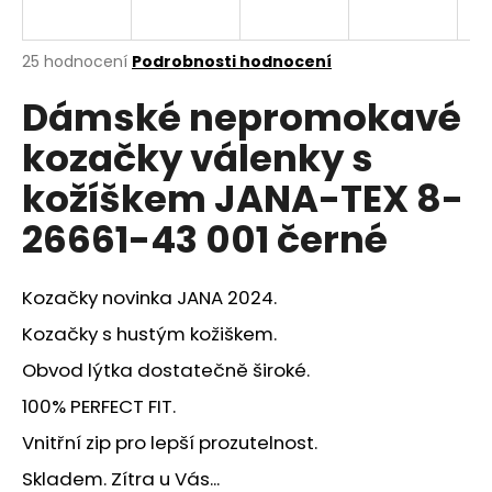
a
j
Průměrné
25 hodnocení
Podrobnosti hodnocení
í
hodnocení
Dámské nepromokavé
produktu
t
je
?
kozačky válenky s
3,6
z
kožíškem JANA-TEX 8-
5
hvězdiček.
26661-43 001 černé
HLEDAT
Kozačky novinka JANA 2024.
Kozačky s hustým kožiškem.
D
Obvod lýtka dostatečně široké.
o
p
100% PERFECT FIT.
o
Vnitřní zip pro lepší prozutelnost.
r
u
Skladem. Zítra u Vás...