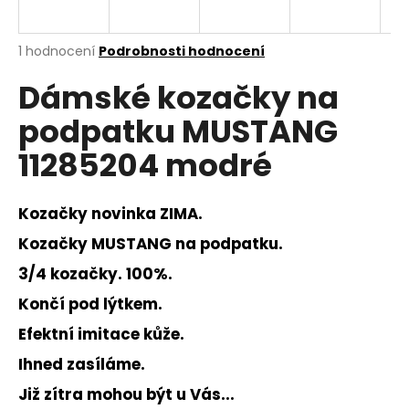
a
j
Průměrné
1 hodnocení
Podrobnosti hodnocení
í
hodnocení
Dámské kozačky na
produktu
t
je
?
podpatku MUSTANG
5,0
z
11285204 modré
5
hvězdiček.
Kozačky novinka ZIMA.
HLEDAT
Kozačky MUSTANG na podpatku.
3/4 kozačky. 100%.
D
Končí pod lýtkem.
o
p
Efektní imitace kůže.
o
Ihned zasíláme.
r
u
Již zítra mohou být u Vás...