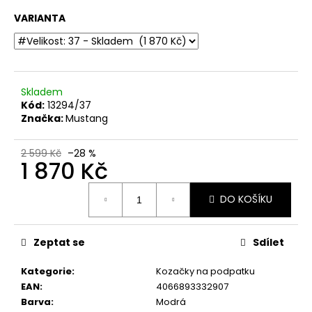
č
u
VARIANTA
j
e
m
e
Skladem
Kód:
13294/37
Značka:
Mustang
DÁMSKÉ
LAKOVANÉ
SANDÁLY
2 599 Kč
–28 %
NA
1 870 Kč
PODPATKU
TAMARIS
Měrná
1-
DO KOŠÍKU
cena:
28249-
20
018
ČERNÉ
Zeptat se
Sdílet
770
Kč
Kategorie
:
Kozačky na podpatku
Původně:
EAN
:
4066893332907
1
Barva
:
Modrá
399