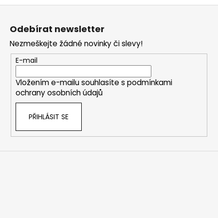
Z
á
Odebírat newsletter
p
Nezmeškejte žádné novinky či slevy!
a
t
E-mail
í
Vložením e-mailu souhlasíte s
podmínkami
ochrany osobních údajů
PŘIHLÁSIT SE