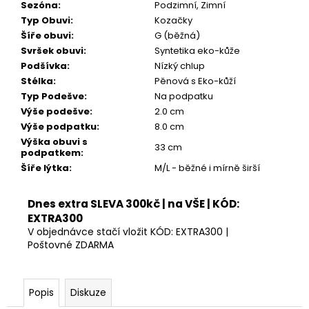
Kč
Sezóna
:
Podzimní, Zimní
Typ Obuvi
:
Kozačky
Šíře obuvi
:
G (běžná)
Svršek obuvi
:
Syntetika eko-kůže
Podšívka
:
Nízký chlup
Stélka
:
Pěnová s Eko-kůží
Typ Podešve
:
Na podpatku
Výše podešve
:
2.0 cm
Výše podpatku
:
8.0 cm
Výška obuvi s
33 cm
podpatkem
:
Šíře lýtka
:
M/L - běžné i mírně širší
Dnes extra SLEVA 300kč | na VŠE | KÓD:
EXTRA300
V objednávce stačí vložit KÓD: EXTRA300 |
Poštovné ZDARMA
Popis
Diskuze