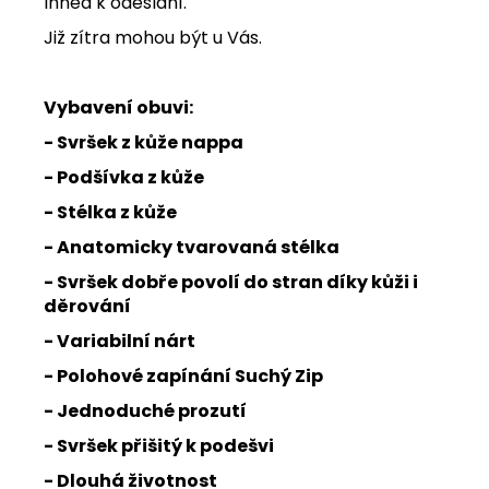
Ihned k odeslání.
Již zítra mohou být u Vás.
Vybavení obuvi:
- Svršek z kůže nappa
- Podšívka z kůže
- Stélka z kůže
- Anatomicky tvarovaná stélka
- Svršek dobře povolí do stran díky kůži i
děrování
- Variabilní nárt
- Polohové zapínání Suchý Zip
- Jednoduché prozutí
- Svršek přišitý k podešvi
- Dlouhá životnost