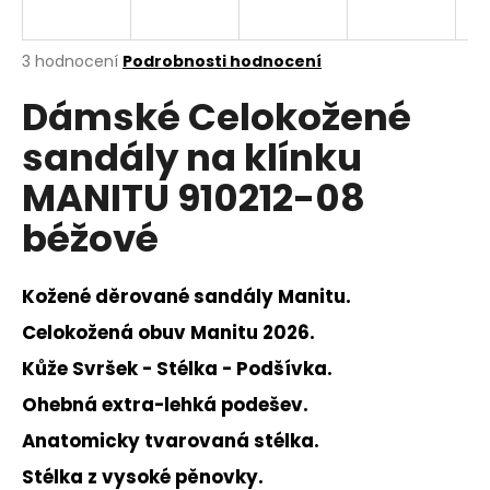
a
j
Průměrné
3 hodnocení
Podrobnosti hodnocení
í
hodnocení
Dámské Celokožené
produktu
t
je
?
sandály na klínku
4,0
z
MANITU 910212-08
5
hvězdiček.
béžové
HLEDAT
Kožené děrované sandály Manitu.
Celokožená obuv Manitu 2026.
D
Kůže Svršek - Stélka - Podšívka.
o
p
Ohebná extra-lehká podešev.
o
Anatomicky tvarovaná stélka.
r
u
Stélka z vysoké pěnovky.