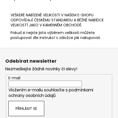
VEŠKERÉ NABÍZENÉ VELIKOSTI V NAŠEM E-SHOPU
ODPOVÍDAJÍ ČESKÉMU STANDARDU A BĚŽNÉ NABÍDCE
VELIKOSTÍ JAKO V KAMENNÉM OBCHODĚ.
Pokud si nejste jista výběrem velikosti můžete
postupovat dle instrukcí v záložce jak nakupovat.
Z
á
Odebírat newsletter
p
Nezmeškejte žádné novinky či slevy!
a
t
E-mail
í
Vložením e-mailu souhlasíte s
podmínkami
ochrany osobních údajů
PŘIHLÁSIT SE