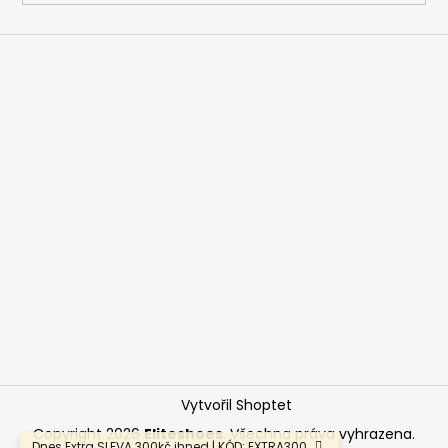
Vytvořil Shoptet
Copyright 2026
Eliteshoes
. Všechna práva vyhrazena.
Dnes Extra SLEVA 300kč ihned | KÓD: EXTRA300