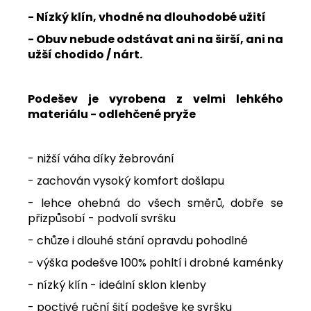
- Nízký klín, vhodné na dlouhodobé užití
- Obuv nebude odstávat ani na širší, ani na
užší chodido / nárt.
Podešev je vyrobena z velmi lehkého
materiálu - odlehčené pryže
- nižší váha díky žebrování
- zachován vysoký komfort došlapu
- lehce ohebná do všech směrů, dobře se
přizpůsobí - podvolí svršku
- chůze i dlouhé stání opravdu pohodlné
- výška podešve 100% pohltí i drobné kaménky
- nízký klín - ideální sklon klenby
- poctivé ruční šití podešve ke svršku