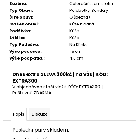
Kč
Sezóna
:
Celoroční, Jarní, Letní
Typ Obuvi
:
Polobotky, Sandály
Šíře obuvi
:
G (běžná)
Svršek obuvi
:
Kůže hladká
Podšívka
:
Kůže
Stélka
:
Kůže
Typ Podešve
:
Na Klínku
Výše podešve
:
1.5 cm
Výše podpatku
:
4.0 cm
Dnes extra SLEVA 300kč | na VŠE | KÓD:
EXTRA300
V objednávce stačí vložit KÓD: EXTRA300 |
Poštovné ZDARMA
Popis
Diskuze
Poslední páry skladem.