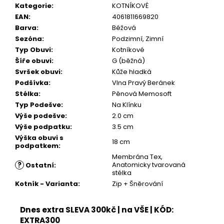
Kč
Kategorie
:
KOTNÍKOVÉ
EAN
:
4061811669820
Barva
:
Béžová
Sezóna
:
Podzimní, Zimní
Typ Obuvi
:
Kotníkové
Šíře obuvi
:
G (běžná)
Svršek obuvi
:
Kůže hladká
Podšívka
:
Vlna Pravý Beránek
Stélka
:
Pěnová Memosoft
Typ Podešve
:
Na Klínku
Výše podešve
:
2.0 cm
Výše podpatku
:
3.5 cm
Výška obuvi s
18 cm
podpatkem
:
Membrána Tex,
?
Anatomicky tvarovaná
Ostatní
:
stélka
Kotník - Varianta
:
Zip + Šněrování
Dnes extra SLEVA 300kč | na VŠE | KÓD:
EXTRA300