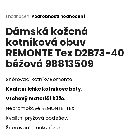
a
j
Průměrné
1 hodnocení
Podrobnosti hodnocení
í
hodnocení
Dámská kožená
produktu
t
je
?
kotníková obuv
5,0
z
REMONTE Tex D2B73-40
5
hvězdiček.
béžová 98813509
HLEDAT
Šněrovací kotníky Remonte.
Kvalitní lehké kotníkové boty.
D
Vrchový materiál kůže.
o
p
Nepromokavé REMONTE-TEX.
o
Kvalitní pryžová podešev.
r
u
Šněrování i funkční zip.