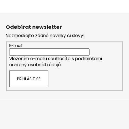
Z
á
Odebírat newsletter
p
Nezmeškejte žádné novinky či slevy!
a
t
E-mail
í
Vložením e-mailu souhlasíte s
podmínkami
ochrany osobních údajů
PŘIHLÁSIT SE