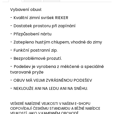
Vybavení obuvi:
- Kvalitní zimní svršek RIEKER
- Dostatek prostoru při zapínání
- Přizpůsobení nártu
- Zatepleno hustým ch
lupem, vhodné do zimy
- Funkční postranní zip.
- Bezproblémové prozutí.
- Podešev je vyrobena z měkčené a speciálně
tvarované pryže
- OBUV MÁ VELMI ZVRÁSNĚNOU PODEŠEV
- NEKLOUŽE ANI NA LEDU ANI NA SNĚHU.
VEŠKERÉ NABÍZENÉ VELIKOSTI V NAŠEM E-SHOPU
ODPOVÍDAJÍ ČESKÉMU STANDARDU A BĚŽNÉ NABÍDCE
VELIKOSTÍ JAKO V KAMENNÉM OBCHODĚ.