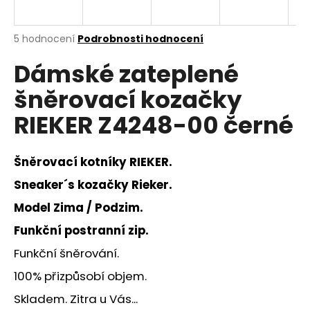
a
j
Průměrné
5 hodnocení
Podrobnosti hodnocení
í
hodnocení
Dámské zateplené
produktu
t
je
?
šněrovací kozačky
4,6
z
RIEKER Z4248-00 černé
5
hvězdiček.
Šněrovací kotníky RIEKER.
HLEDAT
Sneaker´s kozačky Rieker.
Model Zima / Podzim.
D
Funkční postranní zip.
o
p
Funkční šněrování.
o
100% přizpůsobí objem.
r
u
Skladem. Zitra u Vás...