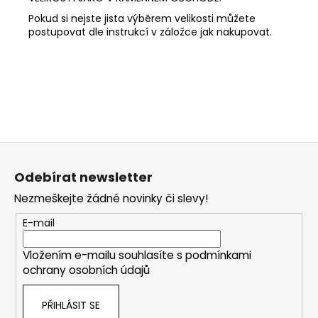
Pokud si nejste jista výběrem velikosti můžete
postupovat dle instrukcí v záložce jak nakupovat.
Z
á
Odebírat newsletter
p
Nezmeškejte žádné novinky či slevy!
a
t
E-mail
í
Vložením e-mailu souhlasíte s
podmínkami
ochrany osobních údajů
PŘIHLÁSIT SE