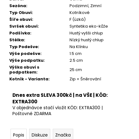
Sezóna
:
Podzimní, Zimní
Typ Obuvi
:
Kotníkové
Šíře obuvi
:
F (úzká)
Svršek obuvi
:
Syntetika eko-kůže
Podšívka
:
Hustý vyšši chlup
Stélka
:
Nízký hustý chlup
Typ Podešve
:
Na Klínku
Výše podešve
:
1.5 cm
Výše podpatku
:
2.5 cm
Výška obuvi s
25 cm
podpatkem
:
Kotník - Varianta
:
Zip + Šněrování
Dnes extra SLEVA 300kč | na VŠE | KÓD:
EXTRA300
V objednávce stačí vložit KÓD: EXTRA300 |
Poštovné ZDARMA
Popis
Diskuze
Značka