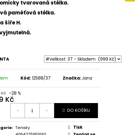
OTNÍ NAZOUVÁKY
omicky tvarovaná stélka.
ŽENOU STÉLKOU
É
vá paměťová stélka.
a šíře H.
 vyjmutelná.
ANTA
adem
Kód:
12588/37
Značka:
Jana
 Kč
–28 %
9 Kč
ná
DO KOŠÍKU
:
Tisk
gorie
:
Tenisky
4064225951093
Zeptat se