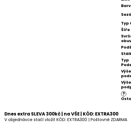
Bar
Sez
Typ 
Šíře
Svrš
obuv
Podš
Stél
Typ
Pod
Výše
pod
Výše
pod
?
Osta
Dnes extra SLEVA 300kč | na VŠE | KÓD: EXTRA300
V objednávce stačí vložit KÓD: EXTRA300 | Poštovné ZDARMA