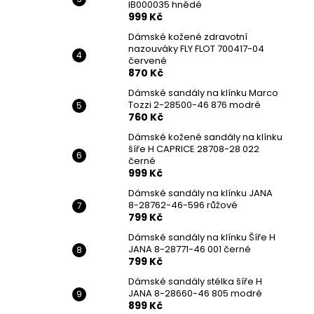
IB000035 hnědé
999 Kč
Dámské kožené zdravotní
nazouváky FLY FLOT 700417-04
červené
870 Kč
Dámské sandály na klínku Marco
Tozzi 2-28500-46 876 modré
760 Kč
Dámské kožené sandály na klínku
šíře H CAPRICE 28708-28 022
černé
999 Kč
Dámské sandály na klínku JANA
8-28762-46-596 růžové
799 Kč
Dámské sandály na klínku Šíře H
JANA 8-28771-46 001 černé
799 Kč
Dámské sandály stélka šíře H
JANA 8-28660-46 805 modré
899 Kč