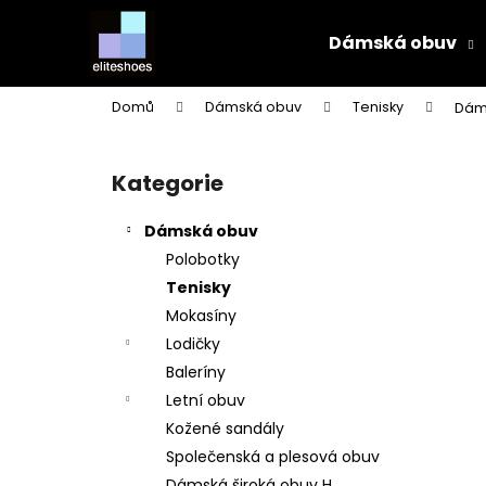
K
Přejít
na
o
Dámská obuv
obsah
Zpět
Zpět
š
do
do
í
Domů
Dámská obuv
Tenisky
Dáms
k
obchodu
obchodu
P
o
Kategorie
Přeskočit
s
kategorie
t
Dámská obuv
r
Polobotky
a
Tenisky
n
Mokasíny
n
Lodičky
í
Baleríny
p
Letní obuv
a
Kožené sandály
n
Společenská a plesová obuv
e
Dámská široká obuv H