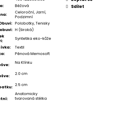
va
:
Béžová
Sdílet
Celoroční, Jarní,
óna
:
Podzimní
Obuvi
:
Polobotky, Tenisky
 obuvi
:
H (široká)
ek
Syntetika eko-kůže
i
:
ívka
:
Textil
ka
:
Pěnová Memosoft
Na Klínku
ešve
:
2.0 cm
ešve
:
2.5 cm
patku
:
Anatomicky
tvarovaná stélka
tní
: