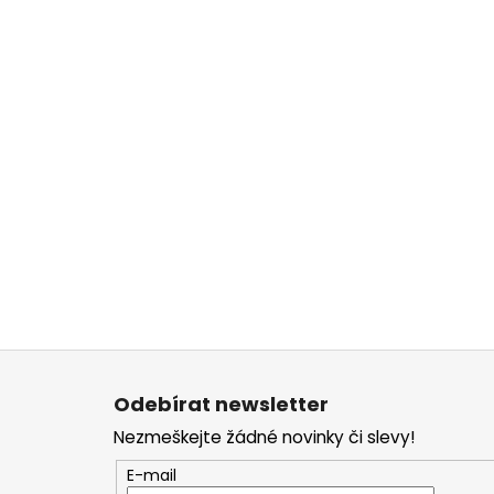
Z
á
Odebírat newsletter
p
Nezmeškejte žádné novinky či slevy!
a
t
E-mail