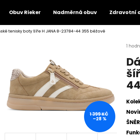
Obuv Rieker
Nadměrná obuv
Zdravotní 
ké tenisky boty šíře H JANA 8-23784-44 355 béžové
Co potřebujete najít?
Průmě
1 hod
hodno
Dá
produ
HLEDAT
je
ší
5,0
z
44
5
Doporučujeme
hvězdi
Kole
Novi
1 399 KČ
–28 %
ŠNĚR
Funkč