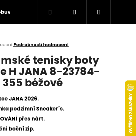
Hledat
Přihlášení
Nákupní
obuv
Rieker Výprodej
AKCE týdne
Obcho
košík
rné
nocení
Podrobnosti hodnocení
cení
mské tenisky boty
ktu
ře H JANA 8-23784-
 355 béžové
ček.
kce JANA 2026.
nka podzimní Sneaker´s.
OVÁNÍ přes nárt.
Následující
ní boční zip.