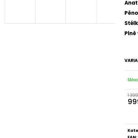
DÁMSKÉ CELOKOŽENÉ SANDÁLY NA
DÁMSKÉ ZDRAV
Anat
SUCHÝ ZIP COMFORTABEL 910283-55
PANTOFLE S KO
MODRÉ
IB000035 HNĚD
Pěno
899 Kč
999 Kč
Stélk
Původně:
1 999 Kč
Plně
VARI
Skl
1 399
99
Měr
cena
Kate
EAN
: