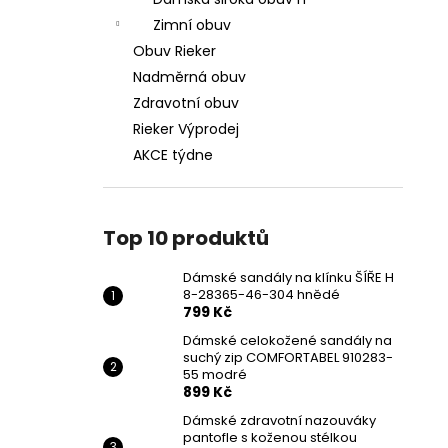
DÁMSKÉ SANDÁLY NA KLÍNKU ŠÍŘE H 8-
l
28365-46-304 HNĚDÉ
Zimní obuv
799 Kč
Obuv Rieker
Původně:
1 699 Kč
Nadměrná obuv
Zdravotní obuv
Rieker Výprodej
AKCE týdne
Top 10 produktů
Dámské sandály na klínku ŠÍŘE H
8-28365-46-304 hnědé
799 Kč
Dámské celokožené sandály na
suchý zip COMFORTABEL 910283-
55 modré
899 Kč
Dámské zdravotní nazouváky
pantofle s koženou stélkou