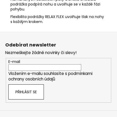
podrážka podpírá nohu a uvolňuje se v každé fázi
pohybu.
Flexibilita podrážky RELAX FLEX uvolňuje tlak na nohy
s každým krokem.
Z
á
Odebírat newsletter
p
Nezmeškejte žádné novinky či slevy!
a
t
E-mail
í
Vložením e-mailu souhlasíte s
podmínkami
ochrany osobních údajů
PŘIHLÁSIT SE