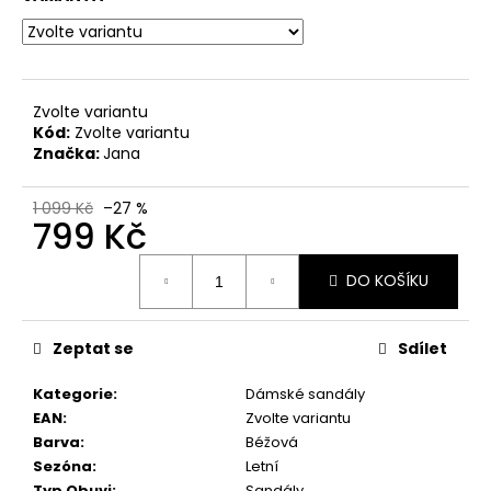
č
u
j
e
m
Zvolte variantu
e
Kód:
Zvolte variantu
Značka:
Jana
DÁMSKÉ
CELOKOŽENÉ
1 099 Kč
–27 %
799 Kč
SANDÁLY
NA
SUCHÝ
Měrná
ZIP
DO KOŠÍKU
cena:
DR.
BRINKMANN
710221-
Zeptat se
Sdílet
08
BÉŽOVÉ
Kategorie
:
Dámské sandály
699
EAN
:
Zvolte variantu
Kč
Původně:
Barva
:
Béžová
1
Sezóna
:
Letní
999
Typ Obuvi
:
Sandály