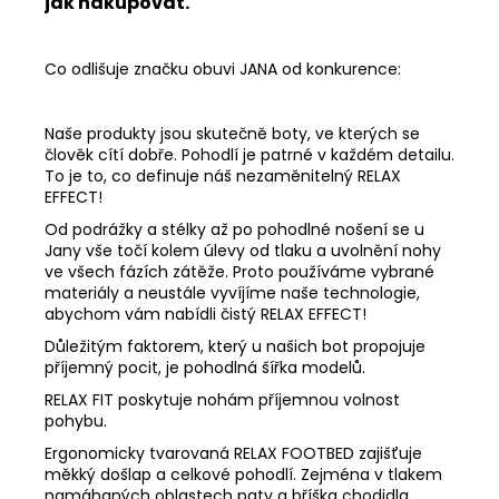
jak nakupovat.
Co odlišuje značku obuvi JANA od konkurence:
Naše produkty jsou skutečně boty, ve kterých se
člověk cítí dobře. Pohodlí je patrné v každém detailu.
To je to, co definuje náš nezaměnitelný RELAX
EFFECT!
Od podrážky a stélky až po pohodlné nošení se u
Jany vše točí kolem úlevy od tlaku a uvolnění nohy
ve všech fázích zátěže. Proto používáme vybrané
materiály a neustále vyvíjíme naše technologie,
abychom vám nabídli čistý RELAX EFFECT!
Důležitým faktorem, který u našich bot propojuje
příjemný pocit, je pohodlná šířka modelů.
RELAX FIT poskytuje nohám příjemnou volnost
pohybu.
Ergonomicky tvarovaná RELAX FOOTBED zajišťuje
měkký došlap a celkové pohodlí. Zejména v tlakem
namáhaných oblastech paty a bříška chodidla