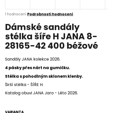
a
j
Průměrné
1 hodnocení
Podrobnosti hodnocení
í
hodnocení
Dámské sandály
produktu
t
je
?
stélka šíře H JANA 8-
5,0
z
28165-42 400 béžové
5
hvězdiček.
HLEDAT
Sandály JANA kolekce 2026.
4 pásky přes nárt na gumičku.
Stélka s pohodlným sklonem klenby.
D
Širší stélka - ŠÍŘE H.
o
p
Katalog obuvi JANA Jaro - Léto 2026.
o
r
u
VARIANTA