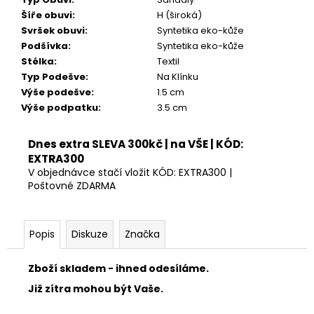
Kč
Šíře obuvi
:
H (široká)
Svršek obuvi
:
Syntetika eko-kůže
Podšívka
:
Syntetika eko-kůže
Stélka
:
Textil
Typ Podešve
:
Na Klínku
Výše podešve
:
1.5 cm
Výše podpatku
:
3.5 cm
Dnes extra SLEVA 300kč | na VŠE | KÓD:
EXTRA300
V objednávce stačí vložit KÓD: EXTRA300 |
Poštovné ZDARMA
Popis
Diskuze
Značka
Zboží skladem - ihned odesíláme.
Již zítra mohou být Vaše.