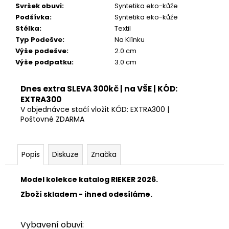
Svršek obuvi
:
Syntetika eko-kůže
Podšívka
:
Syntetika eko-kůže
Stélka
:
Textil
Typ Podešve
:
Na Klínku
Výše podešve
:
2.0 cm
Výše podpatku
:
3.0 cm
Dnes extra SLEVA 300kč | na VŠE | KÓD:
EXTRA300
V objednávce stačí vložit KÓD: EXTRA300 |
Poštovné ZDARMA
Popis
Diskuze
Značka
Model kolekce katalog RIEKER 2026.
Zboží skladem - ihned odesíláme.
Vybavení obuvi: