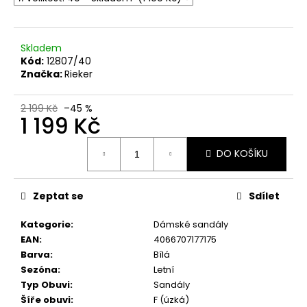
č
u
j
e
Skladem
m
Kód:
12807/40
Značka:
Rieker
e
2 199 Kč
–45 %
DÁMSKÉ
1 199 Kč
ZDRAVOTNÍ
NAZOUVÁKY
Měrná
PANTOFLE
DO KOŠÍKU
cena:
S
KOŽENOU
STÉLKOU
Zeptat se
Sdílet
IB000035
ČERVENÉ
Kategorie
:
Dámské sandály
999
EAN
:
4066707177175
Kč
Barva
:
Bílá
Sezóna
:
Letní
Typ Obuvi
:
Sandály
Šíře obuvi
:
F (úzká)