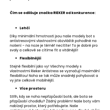
Čím se odlišuje značka RIEKER od konkurence:
Lehčí
Díky minimální hmotnosti jsou naše modely bot s
antistresovými vlastnostmi obzvláště pohodlné na
nošení – na noze je téměř necítíte! To je dobré pro
svaly a celkově se cítíme fit a vitálnější!
Flexibilnější
Stejně flexibilní jako vy! Všechny modely s
vlastnostmi Rieker Antistress se vyznačují maximální
flexibilitou! Noha se tak může snadněji pohybovat a
vy jste celkově mobilnější.
Více prostoru
Střih, kdy se noha nepřizpůsobí botě, ale bota se
přizpůsobí chodidlu? Žádný problém! Naše boty vám
nabízejí prostor, který potřebujete. Naše