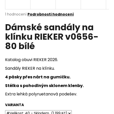
a
j
Průměrné
1 hodnocení
Podrobnosti hodnocení
í
hodnocení
Dámské sandály na
produktu
t
je
?
klínku RIEKER v0656-
5,0
z
80 bílé
5
hvězdiček.
HLEDAT
Katalog obuvi RIEKER 2026.
Sandály RIEKER na klínku.
4 pásky přes nárt na gumičku.
D
Stélka s pohodlným sklonem klenby.
o
p
Extra lehká polyruetanová podešev.
o
r
VARIANTA
u