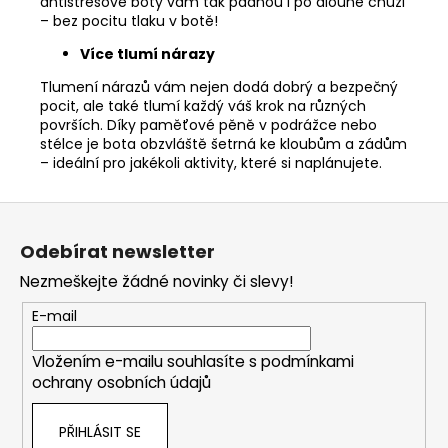
antistresové boty vám tak padnou i po dlouhé chůzi
– bez pocitu tlaku v botě!
Více tlumí nárazy
Tlumení nárazů vám nejen dodá dobrý a bezpečný
pocit, ale také tlumí každý váš krok na různých
površích. Díky paměťové pěně v podrážce nebo
stélce je bota obzvláště šetrná ke kloubům a zádům
– ideální pro jakékoli aktivity, které si naplánujete.
Z
á
Odebírat newsletter
p
Nezmeškejte žádné novinky či slevy!
a
t
E-mail
í
Vložením e-mailu souhlasíte s
podmínkami
ochrany osobních údajů
PŘIHLÁSIT SE