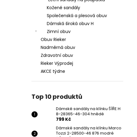
DÁMSKÉ SANDÁLY NA KLÍNKU ŠÍŘE H 8-
l
28365-46-304 HNĚDÉ
Kožené sandály
799 Kč
Společenská a plesová obuv
Původně:
1 699 Kč
Dámská široká obuv H
Zimní obuv
Obuv Rieker
Nadměrná obuv
Zdravotní obuv
Rieker Výprodej
AKCE týdne
Top 10 produktů
Dámské sandály na klínku ŠÍŘE H
8-28365-46-304 hnědé
799 Kč
Dámské sandály na klínku Marco
Tozzi 2-28500-46 876 modré