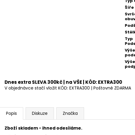
Typ 
Šíře
Svrš
obuv
Podš
Stél
Typ
Pod
Výše
pod
Výše
pod
Dnes extra SLEVA 300kč | na VŠE | KÓD: EXTRA300
V objednávce stačí vložit KÓD: EXTRA300 | Poštovné ZDARMA
Popis
Diskuze
Značka
Zboží skladem - ihned odesíláme.