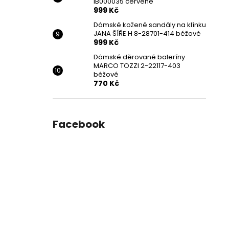
IB000035 červené
999 Kč
Dámské kožené sandály na klínku
JANA ŠÍŘE H 8-28701-414 béžové
999 Kč
Dámské děrované baleríny
MARCO TOZZI 2-22117-403
béžové
770 Kč
Facebook