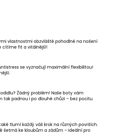
ými vlastnostmi obzvláště pohodlné na nošení
cítíme fit a vitálnější!
ntistress se vyznačují maximální flexibilitou!
ější.
 chodidlu? Žádný problém! Naše boty vám
ám tak padnou i po dlouhé chůzi – bez pocitu
aké tlumí každý váš krok na různých površích.
ě šetrná ke kloubům a zádům – ideální pro