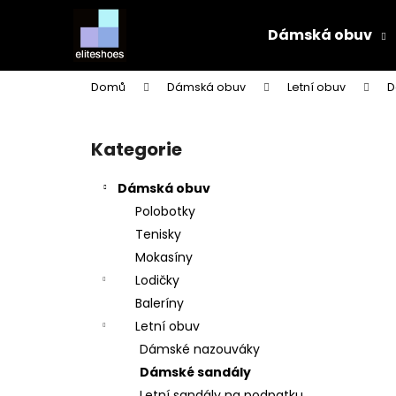
K
Přejít
na
o
Dámská obuv
obsah
Zpět
Zpět
š
do
do
í
Domů
Dámská obuv
Letní obuv
D
k
obchodu
obchodu
P
o
Kategorie
Přeskočit
s
kategorie
t
Dámská obuv
r
Polobotky
a
Tenisky
n
Mokasíny
n
Lodičky
í
Baleríny
p
Letní obuv
a
Dámské nazouváky
n
Dámské sandály
e
Letní sandály na podpatku