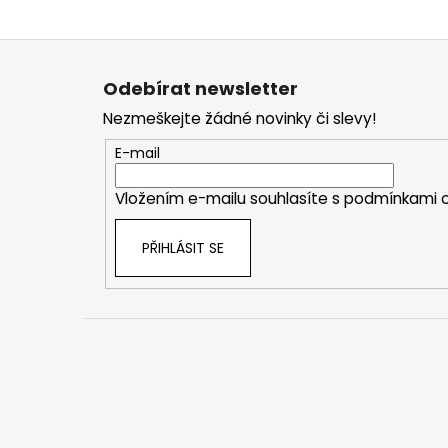
Z
á
Odebírat newsletter
p
Nezmeškejte žádné novinky či slevy!
a
t
E-mail
í
Vložením e-mailu souhlasíte s
podmínkami o
PŘIHLÁSIT SE