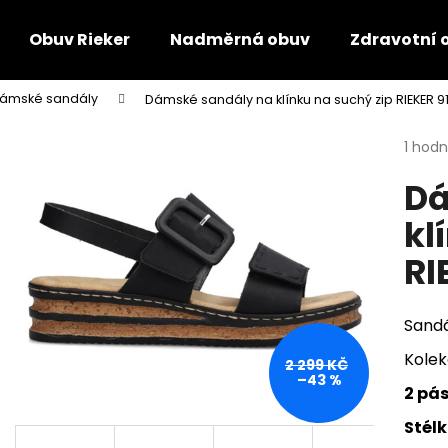
Obuv Rieker
Nadměrná obuv
Zdravotní 
ámské sandály
Dámské sandály na klínku na suchý zip RIEKER 
Co potřebujete najít?
Průmě
1 hod
hodno
Dá
produ
HLEDAT
je
kl
5,0
z
RI
5
Doporučujeme
hvězdi
Sandá
Kolek
2 299 KČ
–43 %
2 pás
Stél