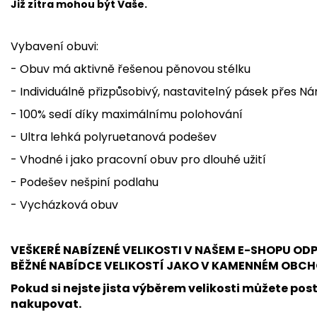
Již zítra mohou být Vaše.
Vybavení obuvi:
- Obuv má aktivně řešenou pěnovou stélku
- Individuálně přizpůsobivý, nastavitelný pásek přes Nár
- 100% sedí díky maximálnímu polohování
- Ultra lehká polyruetanová podešev
- Vhodné i jako pracovní obuv pro dlouhé užití
- Podešev nešpiní podlahu
- Vycházková obuv
VEŠKERÉ NABÍZENÉ VELIKOSTI V NAŠEM E-SHOPU O
BĚŽNÉ NABÍDCE VELIKOSTÍ JAKO V KAMENNÉM OBCH
Pokud si nejste jista výběrem velikosti můžete post
nakupovat.