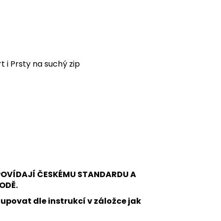
t i Prsty na suchý zip
DPOVÍDAJÍ ČESKÉMU STANDARDU A
ODĚ.
upovat dle instrukcí v záložce jak