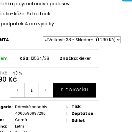
ŽENÉ SANDÁLY NA
 lehká polyruetanová podešev.
BRINKMANN 710221-08
 eko-kůže. Extra Look.
 podpatek 4 cm vysoký.
Kč
ANTA
adem
Kód:
12564/38
Značka:
Rieker
9 Kč
–43 %
290 Kč
ná
DO KOŠÍKU
:
Tisk
gorie
:
Dámské sandály
4060596997296
Zeptat se
va
:
Černá
Sdílet
óna
:
Letní