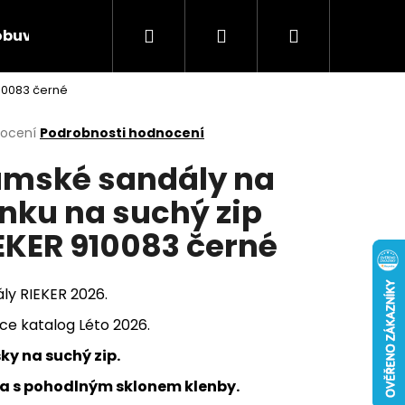
Hledat
Přihlášení
Nákupní
obuv
Rieker Výprodej
AKCE týdne
Obcho
910083 černé
košík
rné
nocení
Podrobnosti hodnocení
cení
mské sandály na
ktu
ínku na suchý zip
EKER 910083 černé
ček.
ly RIEKER 2026.
ce katalog Léto 2026.
ky na suchý zip.
Následující
ka s pohodlným sklonem klenby.