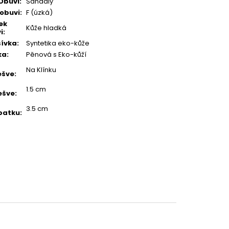
Obuvi
:
Sandály
 obuvi
:
F (úzká)
ek
Kůže hladká
i
:
ívka
:
Syntetika eko-kůže
ka
:
Pěnová s Eko-kůží
Na Klínku
ešve
:
1.5 cm
ešve
:
3.5 cm
patku
: