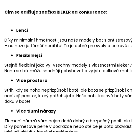
Čím se odlišuje značka RIEKER od konkurence:
Lehčí
Díky minimální hmotnosti jsou naše modely bot s antistresov
– na noze je téměř necítíte! To je dobré pro svaly a celkově se 
Flexibilnější
Stejně flexibilní jako vy! Všechny modely s vlastnostmi Rieker A
Noha se tak může snadněji pohybovat a vy jste celkově mobiln
Více prostoru
Střih, kdy se noha nepřizpůsobí botě, ale bota se přizpůsobí
nabízejí prostor, který potřebujete. Naše antistresové boty v
tlaku v botě!
Více tlumí nárazy
Tlumení nárazů vám nejen dodá dobrý a bezpečný pocit, ale t
Díky paměťové pěně v podrážce nebo stélce je bota obzvlášt
jakékoli aktivity, které si naplánujete.