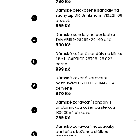
760 Kč
Dámské celokožené sandály na
suchý zip DR. Brinkmann 710221-08
béžové
699 Kč
Dámské sandály na podpatku
TAMARIS 1-28295-20 140 bílé
990 Kč
Dámské kožené sandály na klínku
šíře H CAPRICE 28708-28 022
černé
999 Kč
Dámské kožené zdravotní
nazouváky FLY FLOT 700417-04
červené
870 Kč
Dámské zdravotní sandály s
anatomickou koženou stélkou
IB000054 písková
799 Kč
Dámské zdravotní nazouváky
pantofle s koženou stélkou